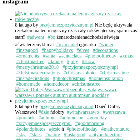
instagram
8 lat ago
by
przyjemnezpozytecznym.pl
Nie będę ukrywała
czekałam na ten magiczny czas cały rokświąteczny spam czas
start❗️
#adwent
#bo
żenarodzenienadchodzi #święta
#świąteczenyklimat
#mamapiel
ęgniarka
#winter
#instagood
#happyholidays
#elves
#decorations
#ornaments
#santa
#santaclaus
#photooftheday
#xmas
#christmastree
#family
#jolly
#snow
#merrychristmas2018
#przyjemnezpozytecznympl
#christmasdecorations
#christmasphoto
#christmastime
#instadecirations
#photochristmas
#homeinspiration
#homemade
#homedecor
#christmastree
8 lat ago
by
przyjemnezpozytecznym.pl
Dzień Dobry
Warszawo!
#dzie
ńdobry
#witajwarszawo
#warszawa
#poranek
#autumn
#autumnsun
#goodday
#przyjemnezpozytecznympl
#goodmorning
#polandphotos
#jesie
ń
#photooftheday
#mathernature
#sky
#skies
#nature
#instagood
#cityarchitecture