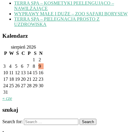
TERRA SPA – KOSMETYKI PEELENGUJĄCO –
NAWILŻAJĄCE
WYPRAWY MAŁE I DUŻE – ZOO SAFARI BORYSEW
TERRA SPA – PIELĘGNACJA PROSTO Z
UZDROWISKA
Kalendarz
sierpień 2026
P
W
Ś
C
P
S
N
1
2
3
4
5
6
7
8
9
10
11
12
13
14
15
16
17
18
19
20
21
22
23
24
25
26
27
28
29
30
31
« cze
szukaj
Search for: