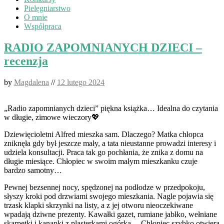
Pielęgniarstwo
O mnie
Współpraca
RADIO ZAPOMNIANYCH DZIECI –
recenzja
by
Magdalena
//
12 lutego 2024
„Radio zapomnianych dzieci” piękna książka… Idealna do czytania
w długie, zimowe wieczory💖
Dziewięcioletni Alfred mieszka sam. Dlaczego? Matka chłopca
zniknęła gdy był jeszcze mały, a tata nieustanne prowadzi interesy i
udziela konsultacji. Praca tak go pochłania, że znika z domu na
długie miesiące. Chłopiec w swoim małym mieszkanku czuje
bardzo samotny…
Pewnej bezsennej nocy, spędzonej na podłodze w przedpokoju,
słyszy kroki pod drzwiami swojego mieszkania. Nagle pojawia się
trzask klapki skrzynki na listy, a z jej otworu nieoczekiwane
wpadają dziwne prezenty. Kawałki gazet, rumiane jabłko, wełniane
skarpetki i kanapki z plasterkami ogórka… Chłopiec szybko otwiera