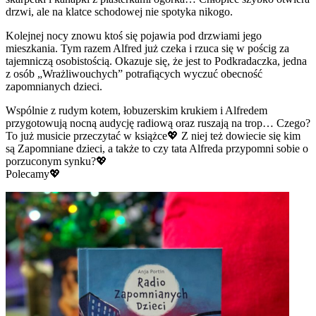
drzwi, ale na klatce schodowej nie spotyka nikogo.
Kolejnej nocy znowu ktoś się pojawia pod drzwiami jego
mieszkania. Tym razem Alfred już czeka i rzuca się w pościg za
tajemniczą osobistością. Okazuje się, że jest to Podkradaczka, jedna
z osób „Wrażliwouchych” potrafiących wyczuć obecność
zapomnianych dzieci.
Wspólnie z rudym kotem, łobuzerskim krukiem i Alfredem
przygotowują nocną audycję radiową oraz ruszają na trop… Czego?
To już musicie przeczytać w książce💖 Z niej też dowiecie się kim
są Zapomniane dzieci, a także to czy tata Alfreda przypomni sobie o
porzuconym synku?💖
Polecamy💖