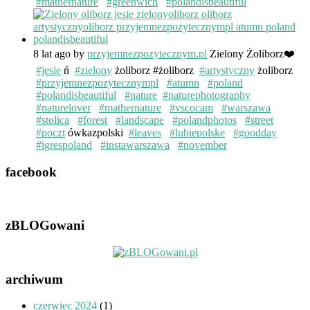
#mathernature
#greenwich
#polandisbeautiful
8 lat ago
by
przyjemnezpozytecznym.pl
Zielony Żoliborz❤️
#jesie
ń
#zielony
żoliborz #żoliborz
#artystyczny
żoliborz
#przyjemnezpozytecznympl
#atumn
#poland
#polandisbeautiful
#nature
#naturephotography
#naturelover
#mathernature
#vscocam
#warszawa
#stolica
#forest
#landscape
#polandphotos
#street
#poczt
ówkazpolski
#leaves
#lubiepolske
#goodday
#igrespoland
#instawarszawa
#november
facebook
zBLOGowani
archiwum
czerwiec 2024
(1)