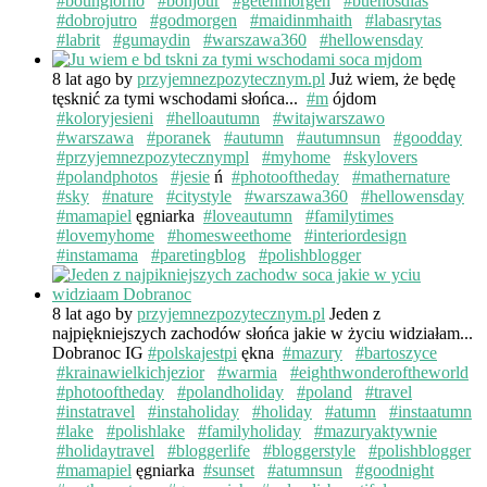
#boungiorno
#bonjour
#getenmorgen
#buenosdias
#dobrojutro
#godmorgen
#maidinmhaith
#labasrytas
#labrit
#gumaydin
#warszawa360
#hellowensday
8 lat ago
by
przyjemnezpozytecznym.pl
Już wiem, że będę
tęsknić za tymi wschodami słońca...
#m
ójdom
#koloryjesieni
#helloautumn
#witajwarszawo
#warszawa
#poranek
#autumn
#autumnsun
#goodday
#przyjemnezpozytecznympl
#myhome
#skylovers
#polandphotos
#jesie
ń
#photooftheday
#mathernature
#sky
#nature
#citystyle
#warszawa360
#hellowensday
#mamapiel
ęgniarka
#loveautumn
#familytimes
#lovemyhome
#homesweethome
#interiordesign
#instamama
#paretingblog
#polishblogger
8 lat ago
by
przyjemnezpozytecznym.pl
Jeden z
najpiękniejszych zachodów słońca jakie w życiu widziałam...
Dobranoc IG
#polskajestpi
ękna
#mazury
#bartoszyce
#krainawielkichjezior
#warmia
#eighthwonderoftheworld
#photooftheday
#polandholiday
#poland
#travel
#instatravel
#instaholiday
#holiday
#atumn
#instaatumn
#lake
#polishlake
#familyholiday
#mazuryaktywnie
#holidaytravel
#bloggerlife
#bloggerstyle
#polishblogger
#mamapiel
ęgniarka
#sunset
#atumnsun
#goodnight