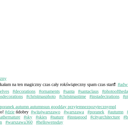
kałam na ten magiczny czas cały rokświąteczny spam czas start❗️
#adw
elves
#decorations
#ornaments
#santa
#santaclaus
#photoofthed
asdecorations
#christmasphoto
#christmastime
#instadecirations
#p
wo!
#dzie
ńdobry
#witajwarszawo
#warszawa
#poranek
#autumn
athernature
#sky
#skies
#nature
#instagood
#cityarchitecture
#b
n
#warszawa360
#hellowensday