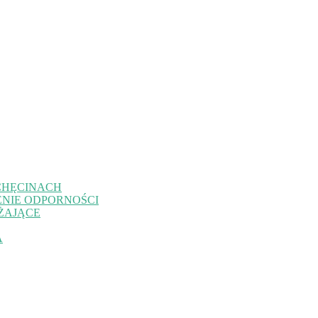
CHĘCINACH
NIE ODPORNOŚCI
ŻAJĄCE
A