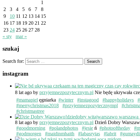
1
2
3
4
5
6
7
8
9
10
11
12
13
14
15
16
17
18
19
20
21
22
23
24
25
26
27
28
« sty
mar »
szukaj
Search for:
instagram
8 lat ago
by
przyjemnezpozytecznym.pl
Nie będę ukrywała cze
#mamapiel
ęgniarka
#winter
#instagood
#happyholidays
#
#merrychristmas2018
#przyjemnezpozytecznympl
#christm
#christmastree
8 lat ago
by
przyjemnezpozytecznym.pl
Dzień Dobry Warsza
#goodmorning
#polandphotos
#jesie
ń
#photooftheday
#m
#godmorgen
#maidinmhaith
#labasrytas
#labrit
#gumaydi