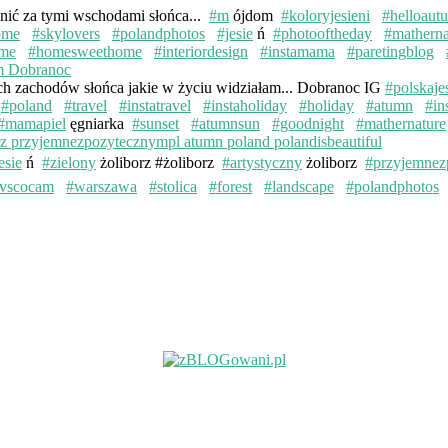
knić za tymi wschodami słońca...
#m
ójdom
#koloryjesieni
#helloaut
ome
#skylovers
#polandphotos
#jesie
ń
#photooftheday
#matherna
me
#homesweethome
#interiordesign
#instamama
#paretingblog
ych zachodów słońca jakie w życiu widziałam... Dobranoc IG
#polskaje
#poland
#travel
#instatravel
#instaholiday
#holiday
#atumn
#in
#mamapiel
ęgniarka
#sunset
#atumnsun
#goodnight
#mathernature
esie
ń
#zielony
żoliborz #żoliborz
#artystyczny
żoliborz
#przyjemnez
vscocam
#warszawa
#stolica
#forest
#landscape
#polandphotos