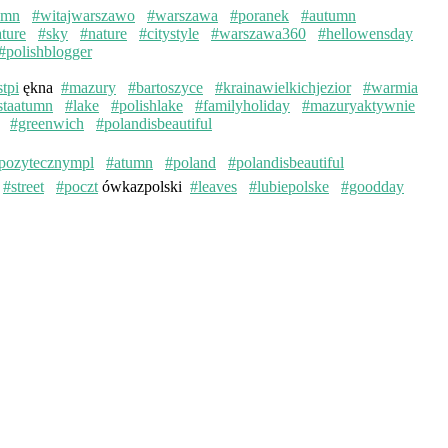
umn
#witajwarszawo
#warszawa
#poranek
#autumn
ture
#sky
#nature
#citystyle
#warszawa360
#hellowensday
#polishblogger
stpi
ękna
#mazury
#bartoszyce
#krainawielkichjezior
#warmia
staatumn
#lake
#polishlake
#familyholiday
#mazuryaktywnie
#greenwich
#polandisbeautiful
pozytecznympl
#atumn
#poland
#polandisbeautiful
#street
#poczt
ówkazpolski
#leaves
#lubiepolske
#goodday