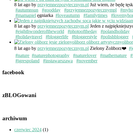
8 lat ago
by
przyjemnezpozytecznym.pl
Już wiem, że będę tęs
#autumnsun
#goodday
#przyjemnezpozytecznympl
#myh
#mamapiel
ęgniarka
#loveautumn
#familytimes
#lovemyho
8 lat ago
by
przyjemnezpozytecznym.pl
Jeden z najpiękniejsz
#eighthwonderoftheworld
#photooftheday
#polandholiday
#holidaytravel
#bloggerlife
#bloggerstyle
#polishblogger
8 lat ago
by
przyjemnezpozytecznym.pl
Zielony Żoliborz❤️
#j
#nature
#naturephotography
#naturelover
#mathernature
#
#igrespoland
#instawarszawa
#november
facebook
zBLOGowani
archiwum
czerwiec 2024
(1)