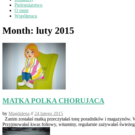
Pielęgniarstwo
O mnie
Współpraca
Month:
luty 2015
MATKA POLKA CHORUJACA
by
Magdalena
//
24 lutego 2015
Zanim zostałaś matką przeczytałaś tonę poradników i magazynów. Wie
Przyjmowałaś kwas foliowy, witaminy, regularnie zażywałaś świeżeg