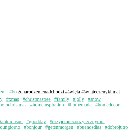
ent
#bo
żenarodzenienadchodzi #święta #świąteczenyklimat
ay
#xmas
#christmastree
#family
#jolly
#snow
hotochristmas
#homeinspiration
#homemade
#homedecor
#autumnsun
#goodday
#przyjemnezpozytecznympl
oungiorno
#bonjour
#getenmorgen
#buenosdias
#dobrojutro