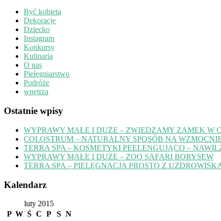
Być kobietą
Dekoracje
Dziecko
Instagram
Konkursy
Kulinaria
O nas
Pielęgniarstwo
Podróże
wnętrza
Ostatnie wpisy
WYPRAWY MAŁE I DUŻE – ZWIEDZAMY ZAMEK W 
COLOSTRUM – NATURALNY SPOSÓB NA WZMOCNIE
TERRA SPA – KOSMETYKI PEELENGUJĄCO – NAWIL
WYPRAWY MAŁE I DUŻE – ZOO SAFARI BORYSEW
TERRA SPA – PIELĘGNACJA PROSTO Z UZDROWISK
Kalendarz
luty 2015
P
W
Ś
C
P
S
N