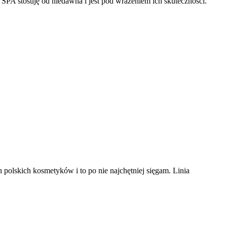
 SPA stosuję od niedawna i jest pod wrażeniem ich skuteczności.
 polskich kosmetyków i to po nie najchętniej sięgam. Linia