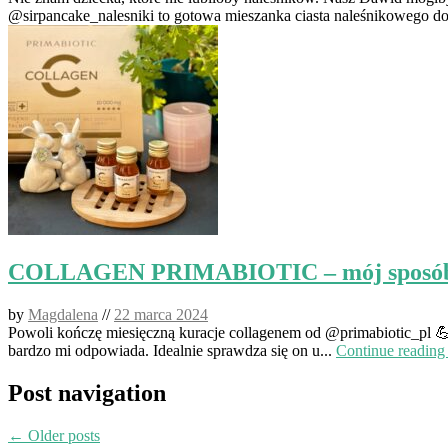
@sirpancake_nalesniki to gotowa mieszanka ciasta naleśnikowego do
COLLAGEN PRIMABIOTIC – mój sposób na
by
Magdalena
//
22 marca 2024
Powoli kończę miesięczną kuracje collagenem od @primabiotic_pl 💪 T
bardzo mi odpowiada. Idealnie sprawdza się on u...
Continue readin
Post navigation
←
Older posts