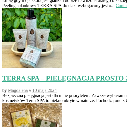
Lubię gdy moja skóra jest gładka i dobrze nawilżona dlatego o każde
Peeling solankowy TERRA SPA do ciała wzbogacony jest o...
Conti
TERRA SPA – PIELĘGNACJA PROSTO
by
Magdalena
//
10 maja 2024
Bezpieczna pielęgnacja jest dla mnie priorytetem. Zawsze wybieram n
kosmetyków Terra SPA to piękno ukryte w naturze. Pochodzą one z 