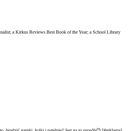
nalist; a Kirkus Reviews Best Book of the Year; a School Library
, brudzić garnki, łyżki i patelnię? Jest na to sposób😉 [#reklama]