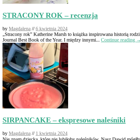
STRACONY ROK – recenzja
by
Magdalena
//
6 kwietnia 2024
„Stracony rok” Katherine Marsh to książka inspirowana historią rodz
Journal Best Book of the Year. I między innymi...
Continue reading 
SIRPANCAKE – ekspresowe naleśniki
by
Magdalena
//
1 kwietnia 2024
Nie znam dziecka, które nie lubiłoby naleśników. Nasz Dawid mógłby j