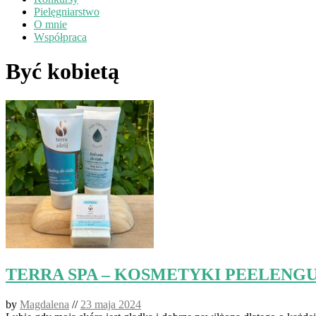
Pielęgniarstwo
O mnie
Współpraca
Być kobietą
TERRA SPA – KOSMETYKI PEELENG
by
Magdalena
//
23 maja 2024