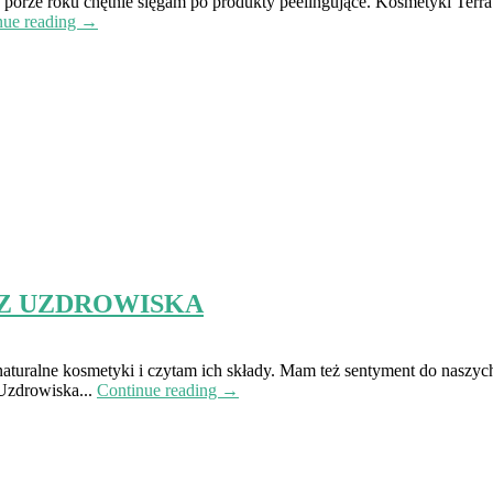
j porze roku chętnie sięgam po produkty peelingujące. Kosmetyki Terra
nue reading →
 Z UZDROWISKA
aturalne kosmetyki i czytam ich składy. Mam też sentyment do naszych
Uzdrowiska...
Continue reading →