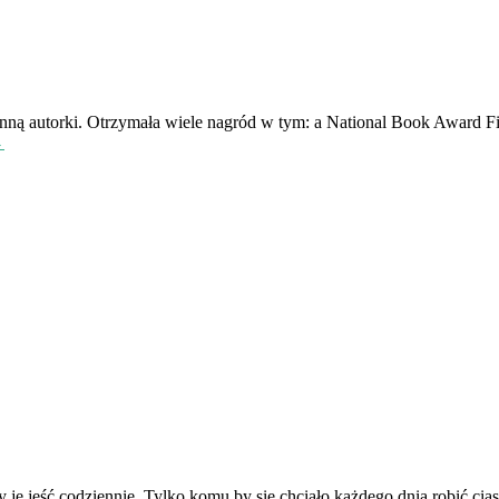
inną autorki. Otrzymała wiele nagród w tym: a National Book Award Fi
→
e jeść codziennie. Tylko komu by się chciało każdego dnia robić ciasto