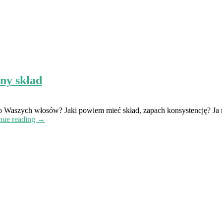
y skład
n do Waszych włosów? Jaki powiem mieć skład, zapach konsystencję? J
nue reading →