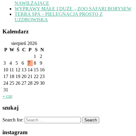
NAWILŻAJĄCE
WYPRAWY MAŁE I DUŻE – ZOO SAFARI BORYSEW
TERRA SPA – PIELĘGNACJA PROSTO Z
UZDROWISKA
Kalendarz
sierpień 2026
P
W
Ś
C
P
S
N
1
2
3
4
5
6
7
8
9
10
11
12
13
14
15
16
17
18
19
20
21
22
23
24
25
26
27
28
29
30
31
« cze
szukaj
Search for:
instagram