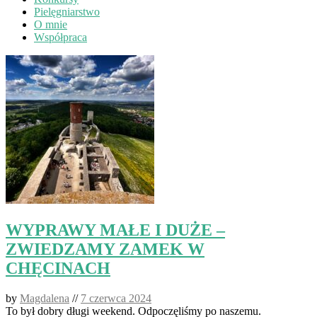
Pielęgniarstwo
O mnie
Współpraca
WYPRAWY MAŁE I DUŻE –
ZWIEDZAMY ZAMEK W
CHĘCINACH
by
Magdalena
//
7 czerwca 2024
To był dobry długi weekend. Odpoczęliśmy po naszemu.