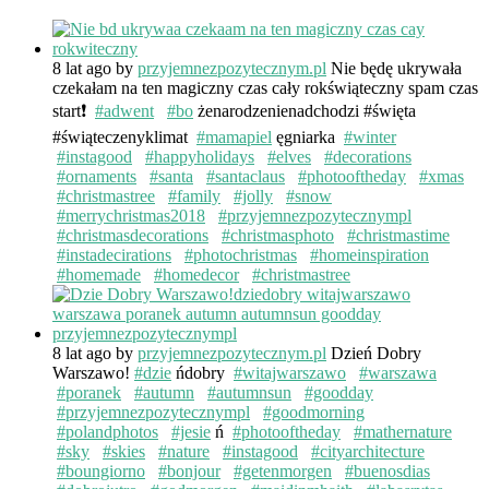
8 lat ago
by
przyjemnezpozytecznym.pl
Nie będę ukrywała
czekałam na ten magiczny czas cały rokświąteczny spam czas
start❗️
#adwent
#bo
żenarodzenienadchodzi #święta
#świąteczenyklimat
#mamapiel
ęgniarka
#winter
#instagood
#happyholidays
#elves
#decorations
#ornaments
#santa
#santaclaus
#photooftheday
#xmas
#christmastree
#family
#jolly
#snow
#merrychristmas2018
#przyjemnezpozytecznympl
#christmasdecorations
#christmasphoto
#christmastime
#instadecirations
#photochristmas
#homeinspiration
#homemade
#homedecor
#christmastree
8 lat ago
by
przyjemnezpozytecznym.pl
Dzień Dobry
Warszawo!
#dzie
ńdobry
#witajwarszawo
#warszawa
#poranek
#autumn
#autumnsun
#goodday
#przyjemnezpozytecznympl
#goodmorning
#polandphotos
#jesie
ń
#photooftheday
#mathernature
#sky
#skies
#nature
#instagood
#cityarchitecture
#boungiorno
#bonjour
#getenmorgen
#buenosdias