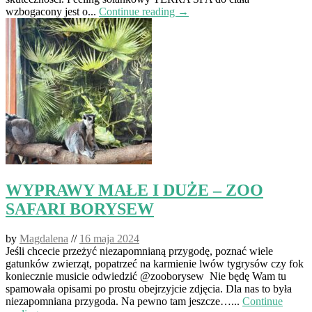
wzbogacony jest o...
Continue reading →
WYPRAWY MAŁE I DUŻE – ZOO
SAFARI BORYSEW
by
Magdalena
//
16 maja 2024
Jeśli chcecie przeżyć niezapomnianą przygodę, poznać wiele
gatunków zwierząt, popatrzeć na karmienie lwów tygrysów czy fok
koniecznie musicie odwiedzić @zooborysew Nie będę Wam tu
spamowała opisami po prostu obejrzyjcie zdjęcia. Dla nas to była
niezapomniana przygoda. Na pewno tam jeszcze…...
Continue