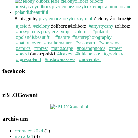
8 lat ago
by
przyjemnezpozytecznym.pl
Zielony Żoliborz❤️
#jesie
ń
#zielony
żoliborz #żoliborz
#artystyczny
żoliborz
#przyjemnezpozytecznympl
#atumn
#poland
#polandisbeautiful
#nature
#naturephotography
#naturelover
#mathernature
#vscocam
#warszawa
#stolica
#forest
#landscape
#polandphotos
#street
#poczt
ówkazpolski
#leaves
#lubiepolske
#goodday
#igrespoland
#instawarszawa
#november
facebook
zBLOGowani
archiwum
czerwiec 2024
(1)
maj 2024
(4)