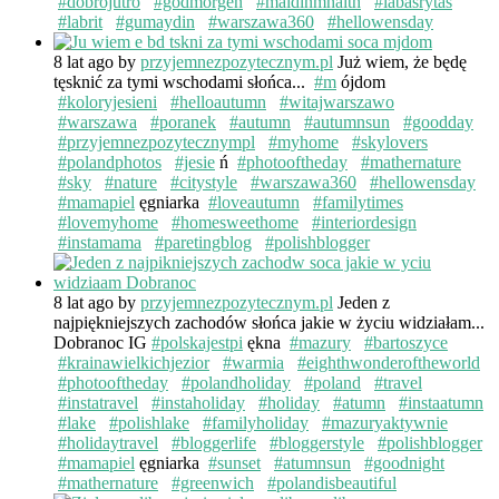
#dobrojutro
#godmorgen
#maidinmhaith
#labasrytas
#labrit
#gumaydin
#warszawa360
#hellowensday
8 lat ago
by
przyjemnezpozytecznym.pl
Już wiem, że będę
tęsknić za tymi wschodami słońca...
#m
ójdom
#koloryjesieni
#helloautumn
#witajwarszawo
#warszawa
#poranek
#autumn
#autumnsun
#goodday
#przyjemnezpozytecznympl
#myhome
#skylovers
#polandphotos
#jesie
ń
#photooftheday
#mathernature
#sky
#nature
#citystyle
#warszawa360
#hellowensday
#mamapiel
ęgniarka
#loveautumn
#familytimes
#lovemyhome
#homesweethome
#interiordesign
#instamama
#paretingblog
#polishblogger
8 lat ago
by
przyjemnezpozytecznym.pl
Jeden z
najpiękniejszych zachodów słońca jakie w życiu widziałam...
Dobranoc IG
#polskajestpi
ękna
#mazury
#bartoszyce
#krainawielkichjezior
#warmia
#eighthwonderoftheworld
#photooftheday
#polandholiday
#poland
#travel
#instatravel
#instaholiday
#holiday
#atumn
#instaatumn
#lake
#polishlake
#familyholiday
#mazuryaktywnie
#holidaytravel
#bloggerlife
#bloggerstyle
#polishblogger
#mamapiel
ęgniarka
#sunset
#atumnsun
#goodnight
#mathernature
#greenwich
#polandisbeautiful