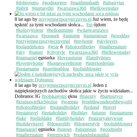
#dobrojutro
#godmorgen
#maidinmhaith
#labasrytas
#labrit
#gumaydin
#warszawa360
#hellowensday
8 lat ago
by
przyjemnezpozytecznym.pl
Już wiem, że będę
tęsknić za tymi wschodami słońca...
#m
ójdom
#koloryjesieni
#helloautumn
#witajwarszawo
#warszawa
#poranek
#autumn
#autumnsun
#goodday
#przyjemnezpozytecznympl
#myhome
#skylovers
#polandphotos
#jesie
ń
#photooftheday
#mathernature
#sky
#nature
#citystyle
#warszawa360
#hellowensday
#mamapiel
ęgniarka
#loveautumn
#familytimes
#lovemyhome
#homesweethome
#interiordesign
#instamama
#paretingblog
#polishblogger
8 lat ago
by
przyjemnezpozytecznym.pl
Jeden z
najpiękniejszych zachodów słońca jakie w życiu widziałam...
Dobranoc IG
#polskajestpi
ękna
#mazury
#bartoszyce
#krainawielkichjezior
#warmia
#eighthwonderoftheworld
#photooftheday
#polandholiday
#poland
#travel
#instatravel
#instaholiday
#holiday
#atumn
#instaatumn
#lake
#polishlake
#familyholiday
#mazuryaktywnie
#holidaytravel
#bloggerlife
#bloggerstyle
#polishblogger
#mamapiel
ęgniarka
#sunset
#atumnsun
#goodnight
#mathernature
#greenwich
#polandisbeautiful