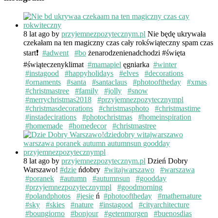
8 lat ago
by
przyjemnezpozytecznym.pl
Nie będę ukrywała
czekałam na ten magiczny czas cały rokświąteczny spam czas
start❗️
#adwent
#bo
żenarodzenienadchodzi #święta
#świąteczenyklimat
#mamapiel
ęgniarka
#winter
#instagood
#happyholidays
#elves
#decorations
#ornaments
#santa
#santaclaus
#photooftheday
#xmas
#christmastree
#family
#jolly
#snow
#merrychristmas2018
#przyjemnezpozytecznympl
#christmasdecorations
#christmasphoto
#christmastime
#instadecirations
#photochristmas
#homeinspiration
#homemade
#homedecor
#christmastree
8 lat ago
by
przyjemnezpozytecznym.pl
Dzień Dobry
Warszawo!
#dzie
ńdobry
#witajwarszawo
#warszawa
#poranek
#autumn
#autumnsun
#goodday
#przyjemnezpozytecznympl
#goodmorning
#polandphotos
#jesie
ń
#photooftheday
#mathernature
#sky
#skies
#nature
#instagood
#cityarchitecture
#boungiorno
#bonjour
#getenmorgen
#buenosdias