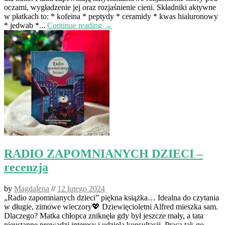
oczami, wygładzenie jej oraz rozjaśnienie cieni. Składniki aktywne
w płatkach to: * kofeina * peptydy * ceramidy * kwas hialuronowy
* jedwab *...
Continue reading →
RADIO ZAPOMNIANYCH DZIECI –
recenzja
by
Magdalena
//
12 lutego 2024
„Radio zapomnianych dzieci” piękna książka… Idealna do czytania
w długie, zimowe wieczory💖 Dziewięcioletni Alfred mieszka sam.
Dlaczego? Matka chłopca zniknęła gdy był jeszcze mały, a tata
nieustanne prowadzi interesy i udziela konsultacji. Praca tak go