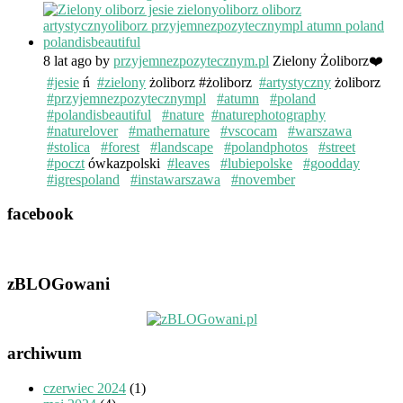
8 lat ago
by
przyjemnezpozytecznym.pl
Zielony Żoliborz❤️
#jesie
ń
#zielony
żoliborz #żoliborz
#artystyczny
żoliborz
#przyjemnezpozytecznympl
#atumn
#poland
#polandisbeautiful
#nature
#naturephotography
#naturelover
#mathernature
#vscocam
#warszawa
#stolica
#forest
#landscape
#polandphotos
#street
#poczt
ówkazpolski
#leaves
#lubiepolske
#goodday
#igrespoland
#instawarszawa
#november
facebook
zBLOGowani
archiwum
czerwiec 2024
(1)