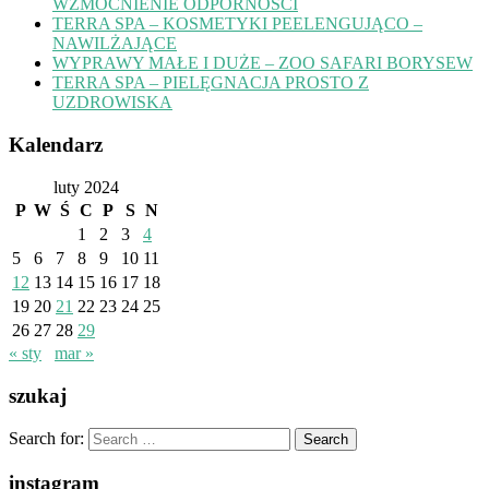
WZMOCNIENIE ODPORNOŚCI
TERRA SPA – KOSMETYKI PEELENGUJĄCO –
NAWILŻAJĄCE
WYPRAWY MAŁE I DUŻE – ZOO SAFARI BORYSEW
TERRA SPA – PIELĘGNACJA PROSTO Z
UZDROWISKA
Kalendarz
luty 2024
P
W
Ś
C
P
S
N
1
2
3
4
5
6
7
8
9
10
11
12
13
14
15
16
17
18
19
20
21
22
23
24
25
26
27
28
29
« sty
mar »
szukaj
Search for:
instagram