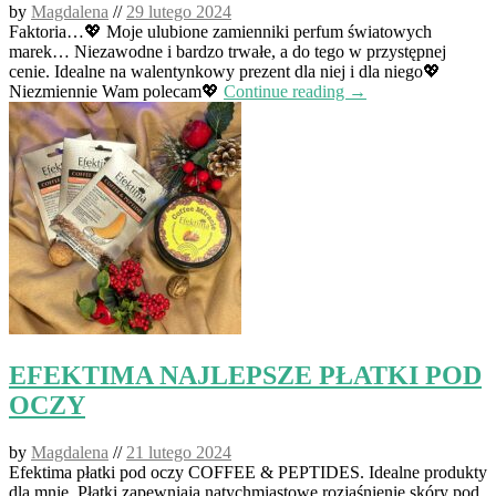
by
Magdalena
//
29 lutego 2024
Faktoria…💖 Moje ulubione zamienniki perfum światowych
marek… Niezawodne i bardzo trwałe, a do tego w przystępnej
cenie. Idealne na walentynkowy prezent dla niej i dla niego💖
Niezmiennie Wam polecam💖
Continue reading →
EFEKTIMA NAJLEPSZE PŁATKI POD
OCZY
by
Magdalena
//
21 lutego 2024
Efektima płatki pod oczy COFFEE & PEPTIDES. Idealne produkty
dla mnie. Płatki zapewniają natychmiastowe rozjaśnienie skóry pod