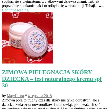
spotkać się z piętnastoma wyjątkowymi dziewczynami. Tak jak
poprzednie spotkanie, tak i to odbyło się w restauracji Tubajka w...
Continue reading →
ZIMOWA PIELĘGNACJA SKÓRY
DZIECKA – test naturalnego kremu spf
30
by
Magdalena
//
4 stycznia 2018
Zimowa pora to trudny czas dla skóry nie tylko dorosłych, ale i
dzieci, a zwłaszcza noworodków i niemowląt, ponieważ ich skóra
ma tendencję do nadmiernej suchości. U tak malutkich dzieci bariera