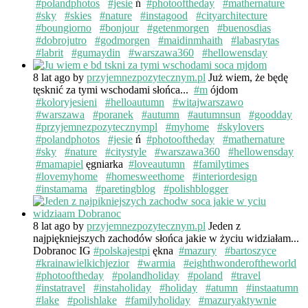
#polandphotos
#jesie
ń
#photooftheday
#mathernature
#sky
#skies
#nature
#instagood
#cityarchitecture
#boungiorno
#bonjour
#getenmorgen
#buenosdias
#dobrojutro
#godmorgen
#maidinmhaith
#labasrytas
#labrit
#gumaydin
#warszawa360
#hellowensday
8 lat ago
by
przyjemnezpozytecznym.pl
Już wiem, że będę
tęsknić za tymi wschodami słońca...
#m
ójdom
#koloryjesieni
#helloautumn
#witajwarszawo
#warszawa
#poranek
#autumn
#autumnsun
#goodday
#przyjemnezpozytecznympl
#myhome
#skylovers
#polandphotos
#jesie
ń
#photooftheday
#mathernature
#sky
#nature
#citystyle
#warszawa360
#hellowensday
#mamapiel
ęgniarka
#loveautumn
#familytimes
#lovemyhome
#homesweethome
#interiordesign
#instamama
#paretingblog
#polishblogger
8 lat ago
by
przyjemnezpozytecznym.pl
Jeden z
najpiękniejszych zachodów słońca jakie w życiu widziałam...
Dobranoc IG
#polskajestpi
ękna
#mazury
#bartoszyce
#krainawielkichjezior
#warmia
#eighthwonderoftheworld
#photooftheday
#polandholiday
#poland
#travel
#instatravel
#instaholiday
#holiday
#atumn
#instaatumn
#lake
#polishlake
#familyholiday
#mazuryaktywnie