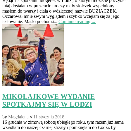
Będąc na spotkaniu blogerek w Łodzi, o którym możecie poczytać
tutaj dostałam w prezencie uroczy mały słoiczek wypełniony
masłem do twarzy i ciała o wdzięcznej nazwie BUZIACZEK.
Oczarował mnie swym wyglądem i szybko wzięłam się za jego
testowanie. Masło pochodzi...
Continue reading →
MIKOŁAJKOWE WYDANIE
SPOTKAJMY SIĘ W ŁODZI
by
Magdalena
//
11 stycznia 2018
16 grudnia w zimową sobotę ubiegłego roku, tym razem już sama
wsiadłam do naszej czarnej strzały i pomknęłam do Łodzi, by