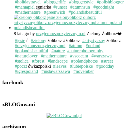
#holidaytravel
#bloggerlife
#bloggerstyle
#polishblogger
#mamapiel
ęgniarka
#sunset
#atumnsun
#goodnight
#mathernature
#greenwich
#polandisbeautiful
8 lat ago
by
przyjemnezpozytecznym.pl
Zielony Żoliborz❤️
#jesie
ń
#zielony
żoliborz #żoliborz
#artystyczny
żoliborz
#przyjemnezpozytecznympl
#atumn
#poland
#polandisbeautiful
#nature
#naturephotography
#naturelover
#mathernature
#vscocam
#warszawa
#stolica
#forest
#landscape
#polandphotos
#street
#poczt
ówkazpolski
#leaves
#lubiepolske
#goodday
#igrespoland
#instawarszawa
#november
facebook
zBLOGowani
archiwum