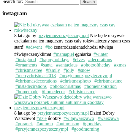
Search for:
instagram
8 lat ago
by
przyjemnezpozytecznym.pl
Nie będę ukrywała
czekałam na ten magiczny czas cały rokświąteczny spam czas
start❗️
#adwent
#bo
żenarodzenienadchodzi #święta
#świąteczenyklimat
#mamapiel
ęgniarka
#winter
#instagood
#happyholidays
#elves
#decorations
#ornaments
#santa
#santaclaus
#photooftheday
#xmas
#christmastree
#family
#jolly
#snow
#merrychristmas2018
#przyjemnezpozytecznympl
#christmasdecorations
#christmasphoto
#christmastime
#instadecirations
#photochristmas
#homeinspiration
#homemade
#homedecor
#christmastree
8 lat ago
by
przyjemnezpozytecznym.pl
Dzień Dobry
Warszawo!
#dzie
ńdobry
#witajwarszawo
#warszawa
#poranek
#autumn
#autumnsun
#goodday
#przyjemnezpozytecznympl
#goodmorning