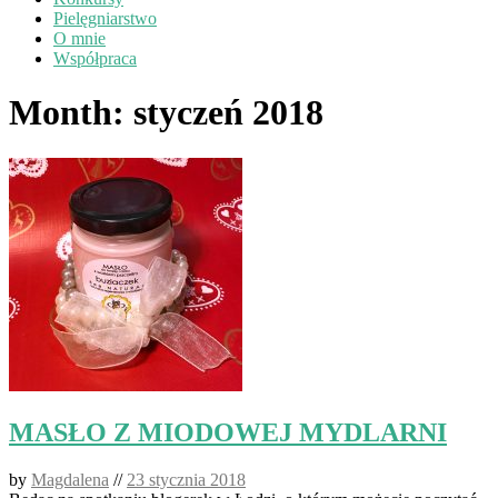
Pielęgniarstwo
O mnie
Współpraca
Month:
styczeń 2018
MASŁO Z MIODOWEJ MYDLARNI
by
Magdalena
//
23 stycznia 2018