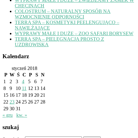
WYPRAWY MAŁE I DUŻE – ZWIEDZAMY ZAMEK W
CHĘCINACH
COLOSTRUM – NATURALNY SPOSÓB NA
WZMOCNIENIE ODPORNOŚCI
TERRA SPA – KOSMETYKI PEELENGUJĄCO –
NAWILŻAJĄCE
WYPRAWY MAŁE I DUŻE – ZOO SAFARI BORYSEW
TERRA SPA – PIELĘGNACJA PROSTO Z
UZDROWISKA
Kalendarz
styczeń 2018
P
W
Ś
C
P
S
N
1
2
3
4
5
6
7
8
9
10
11
12
13
14
15
16
17
18
19
20
21
22
23
24
25
26
27
28
29
30
31
« gru
kw. »
szukaj