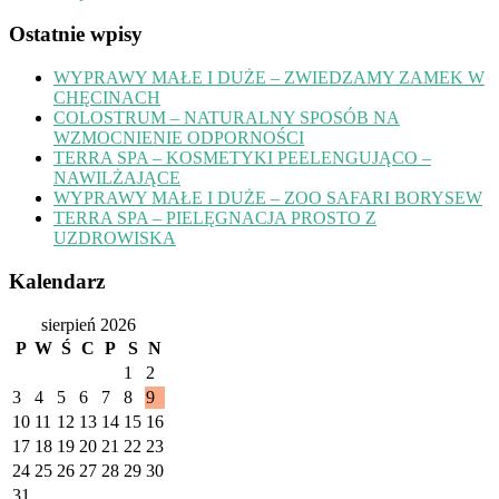
Ostatnie wpisy
WYPRAWY MAŁE I DUŻE – ZWIEDZAMY ZAMEK W
CHĘCINACH
COLOSTRUM – NATURALNY SPOSÓB NA
WZMOCNIENIE ODPORNOŚCI
TERRA SPA – KOSMETYKI PEELENGUJĄCO –
NAWILŻAJĄCE
WYPRAWY MAŁE I DUŻE – ZOO SAFARI BORYSEW
TERRA SPA – PIELĘGNACJA PROSTO Z
UZDROWISKA
Kalendarz
sierpień 2026
P
W
Ś
C
P
S
N
1
2
3
4
5
6
7
8
9
10
11
12
13
14
15
16
17
18
19
20
21
22
23
24
25
26
27
28
29
30
31