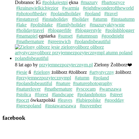
Dobranoc IG
#polskajestpi
ękna
#mazury
#bartoszyce
#krainawielkichjezior
#warmia
#eighthwonderoftheworld
#photooftheday
#polandholiday
#poland
#travel
#instatravel
#instaholiday
#holiday
#atumn
#instaatumn
#lake
#polishlake
#familyholiday
#mazuryaktywnie
#holidaytravel
#bloggerlife
#bloggerstyle
#polishblogger
#mamapiel
ęgniarka
#sunset
#atumnsun
#goodnight
#mathernature
#greenwich
#polandisbeautiful
8 lat ago
by
przyjemnezpozytecznym.pl
Zielony Żoliborz❤️
#jesie
ń
#zielony
żoliborz #żoliborz
#artystyczny
żoliborz
#przyjemnezpozytecznympl
#atumn
#poland
#polandisbeautiful
#nature
#naturephotography
#naturelover
#mathernature
#vscocam
#warszawa
#stolica
#forest
#landscape
#polandphotos
#street
#poczt
ówkazpolski
#leaves
#lubiepolske
#goodday
#igrespoland
#instawarszawa
#november
facebook