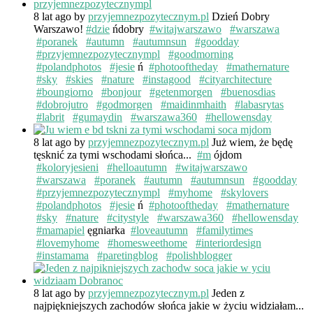
8 lat ago
by
przyjemnezpozytecznym.pl
Dzień Dobry
Warszawo!
#dzie
ńdobry
#witajwarszawo
#warszawa
#poranek
#autumn
#autumnsun
#goodday
#przyjemnezpozytecznympl
#goodmorning
#polandphotos
#jesie
ń
#photooftheday
#mathernature
#sky
#skies
#nature
#instagood
#cityarchitecture
#boungiorno
#bonjour
#getenmorgen
#buenosdias
#dobrojutro
#godmorgen
#maidinmhaith
#labasrytas
#labrit
#gumaydin
#warszawa360
#hellowensday
8 lat ago
by
przyjemnezpozytecznym.pl
Już wiem, że będę
tęsknić za tymi wschodami słońca...
#m
ójdom
#koloryjesieni
#helloautumn
#witajwarszawo
#warszawa
#poranek
#autumn
#autumnsun
#goodday
#przyjemnezpozytecznympl
#myhome
#skylovers
#polandphotos
#jesie
ń
#photooftheday
#mathernature
#sky
#nature
#citystyle
#warszawa360
#hellowensday
#mamapiel
ęgniarka
#loveautumn
#familytimes
#lovemyhome
#homesweethome
#interiordesign
#instamama
#paretingblog
#polishblogger
8 lat ago
by
przyjemnezpozytecznym.pl
Jeden z
najpiękniejszych zachodów słońca jakie w życiu widziałam...