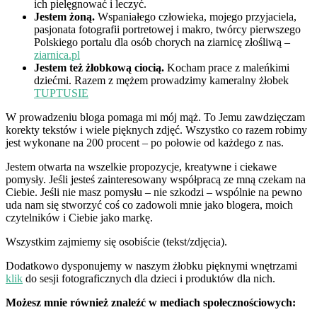
ich pielęgnować i leczyć.
Jestem żoną.
Wspaniałego człowieka, mojego przyjaciela,
pasjonata fotografii portretowej i makro, twórcy pierwszego
Polskiego portalu dla osób chorych na ziarnicę złośliwą –
ziarnica.pl
Jestem też żłobkową ciocią.
Kocham prace z maleńkimi
dziećmi. Razem z mężem prowadzimy kameralny żłobek
TUPTUSIE
W prowadzeniu bloga pomaga mi mój mąż. To Jemu zawdzięczam
korekty tekstów i wiele pięknych zdjęć. Wszystko co razem robimy
jest wykonane na 200 procent – po połowie od każdego z nas.
Jestem otwarta na wszelkie propozycje, kreatywne i ciekawe
pomysły. Jeśli jesteś zainteresowany współpracą ze mną czekam na
Ciebie. Jeśli nie masz pomysłu – nie szkodzi – wspólnie na pewno
uda nam się stworzyć coś co zadowoli mnie jako blogera, moich
czytelników i Ciebie jako markę.
Wszystkim zajmiemy się osobiście (tekst/zdjęcia).
Dodatkowo dysponujemy w naszym żłobku pięknymi wnętrzami
klik
do sesji fotograficznych dla dzieci i produktów dla nich.
Możesz mnie również znaleźć w mediach społecznościowych: