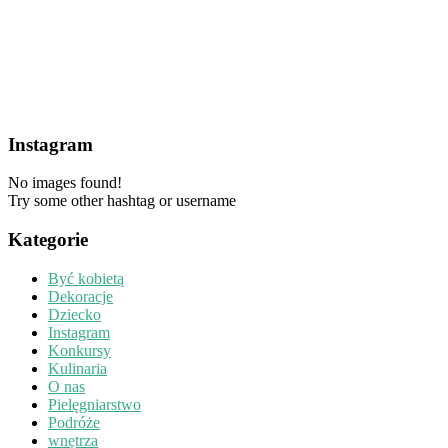
Instagram
No images found!
Try some other hashtag or username
Kategorie
Być kobietą
Dekoracje
Dziecko
Instagram
Konkursy
Kulinaria
O nas
Pielęgniarstwo
Podróże
wnętrza