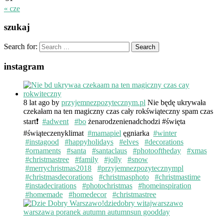
« cze
szukaj
Search for:
instagram
8 lat ago
by
przyjemnezpozytecznym.pl
Nie będę ukrywała
czekałam na ten magiczny czas cały rokświąteczny spam czas
start❗️
#adwent
#bo
żenarodzenienadchodzi #święta
#świąteczenyklimat
#mamapiel
ęgniarka
#winter
#instagood
#happyholidays
#elves
#decorations
#ornaments
#santa
#santaclaus
#photooftheday
#xmas
#christmastree
#family
#jolly
#snow
#merrychristmas2018
#przyjemnezpozytecznympl
#christmasdecorations
#christmasphoto
#christmastime
#instadecirations
#photochristmas
#homeinspiration
#homemade
#homedecor
#christmastree