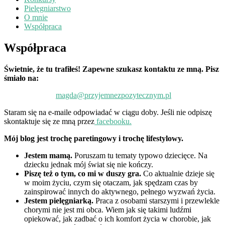
Pielęgniarstwo
O mnie
Współpraca
Współpraca
Świetnie, że tu trafiłeś! Zapewne szukasz kontaktu ze mną. Pisz
śmiało na:
magda@przyjemnezpozytecznym.pl
Staram się na e-maile odpowiadać w ciągu doby. Jeśli nie odpiszę
skontaktuje się ze mną przez
facebooku.
Mój blog jest trochę paretingowy i trochę lifestylowy.
Jestem mamą.
Poruszam tu tematy typowo dziecięce. Na
dziecku jednak mój świat się nie kończy.
Piszę też o tym, co mi w duszy gra.
Co aktualnie dzieje się
w moim życiu, czym się otaczam, jak spędzam czas by
zainspirować innych do aktywnego, pełnego wyzwań życia.
Jestem pielęgniarką.
Praca z osobami starszymi i przewlekle
chorymi nie jest mi obca. Wiem jak się takimi ludźmi
opiekować, jak zadbać o ich komfort życia w chorobie, jak