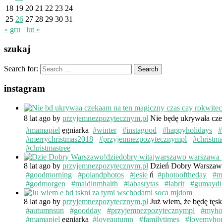
18
19
20
21
22
23
24
25
26
27
28
29
30
31
« gru
lut »
szukaj
Search for:
instagram
8 lat ago
by
przyjemnezpozytecznym.pl
Nie będę ukrywała cze
#mamapiel
ęgniarka
#winter
#instagood
#happyholidays
#
#merrychristmas2018
#przyjemnezpozytecznympl
#christm
#christmastree
8 lat ago
by
przyjemnezpozytecznym.pl
Dzień Dobry Warsza
#goodmorning
#polandphotos
#jesie
ń
#photooftheday
#m
#godmorgen
#maidinmhaith
#labasrytas
#labrit
#gumaydi
8 lat ago
by
przyjemnezpozytecznym.pl
Już wiem, że będę tęs
#autumnsun
#goodday
#przyjemnezpozytecznympl
#myh
#mamapiel
ęgniarka
#loveautumn
#familytimes
#lovemyho