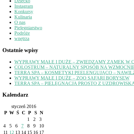
Dziecko
Instagram
Konkursy
Kulinaria
O nas
Pielęgniarstwo
Podróże
wnętrza
Ostatnie wpisy
WYPRAWY MAŁE I DUŻE – ZWIEDZAMY ZAMEK W 
COLOSTRUM – NATURALNY SPOSÓB NA WZMOCNIE
TERRA SPA – KOSMETYKI PEELENGUJĄCO – NAWIL
WYPRAWY MAŁE I DUŻE – ZOO SAFARI BORYSEW
TERRA SPA – PIELĘGNACJA PROSTO Z UZDROWISK
Kalendarz
styczeń 2016
P
W
Ś
C
P
S
N
1
2
3
4
5
6
7
8
9
10
11
12
13
14
15
16
17