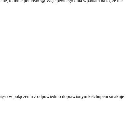
 he, to mnie poniosło 😀 Więc pewnego dnia wpadłam na to, że nie
 To mięso w połączeniu z odpowiednio doprawionym ketchupem smakuje