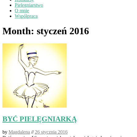
Pielęgniarstwo
O mnie
Współpraca
Month:
styczeń 2016
BYĆ PIELĘGNIARKĄ
by
Magdalena
//
26 stycznia 2016