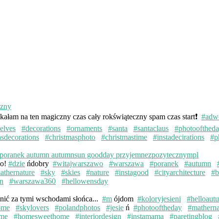
kałam na ten magiczny czas cały rokświąteczny spam czas start❗️
#adw
elves
#decorations
#ornaments
#santa
#santaclaus
#photoofthed
asdecorations
#christmasphoto
#christmastime
#instadecirations
#p
wo!
#dzie
ńdobry
#witajwarszawo
#warszawa
#poranek
#autumn
athernature
#sky
#skies
#nature
#instagood
#cityarchitecture
#b
n
#warszawa360
#hellowensday
knić za tymi wschodami słońca...
#m
ójdom
#koloryjesieni
#helloaut
ome
#skylovers
#polandphotos
#jesie
ń
#photooftheday
#matherna
me
#homesweethome
#interiordesign
#instamama
#paretingblog