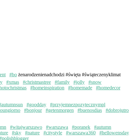
ent
#bo
żenarodzenienadchodzi #święta #świąteczenyklimat
ay
#xmas
#christmastree
#family
#jolly
#snow
hotochristmas
#homeinspiration
#homemade
#homedecor
#autumnsun
#goodday
#przyjemnezpozytecznympl
oungiorno
#bonjour
#getenmorgen
#buenosdias
#dobrojutro
umn
#witajwarszawo
#warszawa
#poranek
#autumn
ture
#sky
#nature
#citystyle
#warszawa360
#hellowensday
#polishblogger