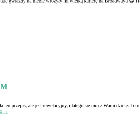
kie gwiazdy na niebie wróżyły mi wielką karierę na Broadwayu 😀 He
YM
ła ten przepis, ale jest rewelacyjny, dlatego się nim z Wami dzielę.
ng →