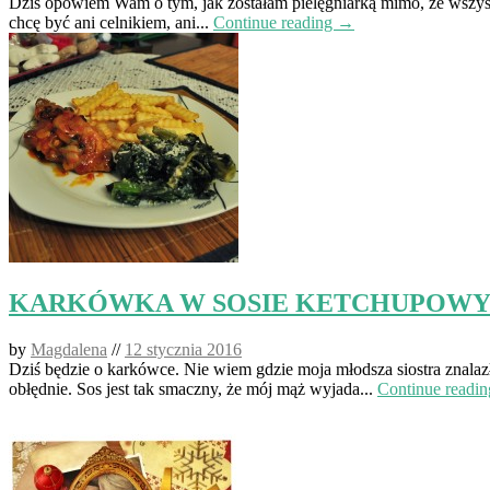
Dziś opowiem Wam o tym, jak zostałam pielęgniarką mimo, że wszyst
chcę być ani celnikiem, ani...
Continue reading →
KARKÓWKA W SOSIE KETCHUPOW
by
Magdalena
//
12 stycznia 2016
Dziś będzie o karkówce. Nie wiem gdzie moja młodsza siostra znalaz
obłędnie. Sos jest tak smaczny, że mój mąż wyjada...
Continue readi