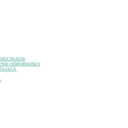
CHĘCINACH
NIE ODPORNOŚCI
ŻAJĄCE
A