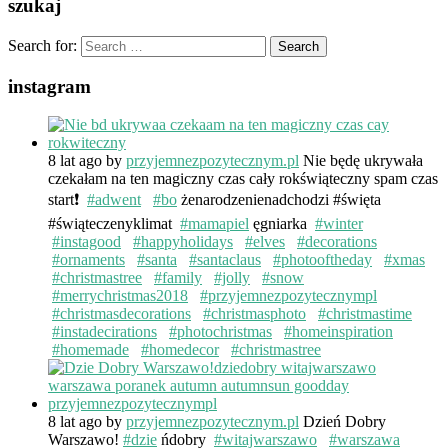
szukaj
Search for:
instagram
8 lat ago
by
przyjemnezpozytecznym.pl
Nie będę ukrywała
czekałam na ten magiczny czas cały rokświąteczny spam czas
start❗️
#adwent
#bo
żenarodzenienadchodzi #święta
#świąteczenyklimat
#mamapiel
ęgniarka
#winter
#instagood
#happyholidays
#elves
#decorations
#ornaments
#santa
#santaclaus
#photooftheday
#xmas
#christmastree
#family
#jolly
#snow
#merrychristmas2018
#przyjemnezpozytecznympl
#christmasdecorations
#christmasphoto
#christmastime
#instadecirations
#photochristmas
#homeinspiration
#homemade
#homedecor
#christmastree
8 lat ago
by
przyjemnezpozytecznym.pl
Dzień Dobry
Warszawo!
#dzie
ńdobry
#witajwarszawo
#warszawa