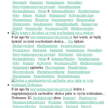
#poranek
#autumn
#autumnsun
#goodday
#przyjemnezpozytecznympl
#goodmorning
#polandphotos
#jesie
ń
#photooftheday
#mathernature
#sky
#skies
#nature
#instagood
#cityarchitecture
#boungiorno
#bonjour
#getenmorgen
#buenosdias
#dobrojutro
#godmorgen
#maidinmhaith
#labasrytas
#labrit
#gumaydin
#warszawa360
#hellowensday
8 lat ago
by
przyjemnezpozytecznym.pl
Już wiem, że będę
tęsknić za tymi wschodami słońca...
#m
ójdom
#koloryjesieni
#helloautumn
#witajwarszawo
#warszawa
#poranek
#autumn
#autumnsun
#goodday
#przyjemnezpozytecznympl
#myhome
#skylovers
#polandphotos
#jesie
ń
#photooftheday
#mathernature
#sky
#nature
#citystyle
#warszawa360
#hellowensday
#mamapiel
ęgniarka
#loveautumn
#familytimes
#lovemyhome
#homesweethome
#interiordesign
#instamama
#paretingblog
#polishblogger
8 lat ago
by
przyjemnezpozytecznym.pl
Jeden z
najpiękniejszych zachodów słońca jakie w życiu widziałam...
Dobranoc IG
#polskajestpi
ękna
#mazury
#bartoszyce
#krainawielkichjezior
#warmia
#eighthwonderoftheworld
#photooftheday
#polandholiday
#poland
#travel