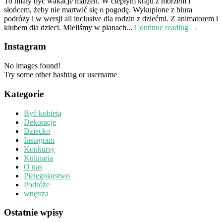
To miały być wakacje marzeń. W ciepłym kraju z morzem i
słońcem, żeby nie martwić się o pogodę. Wykupione z biura
podróży i w wersji all inclusive dla rodzin z dziećmi. Z animatorem i
klubem dla dzieci. Mieliśmy w planach...
Continue reading →
Instagram
No images found!
Try some other hashtag or username
Kategorie
Być kobietą
Dekoracje
Dziecko
Instagram
Konkursy
Kulinaria
O nas
Pielęgniarstwo
Podróże
wnętrza
Ostatnie wpisy