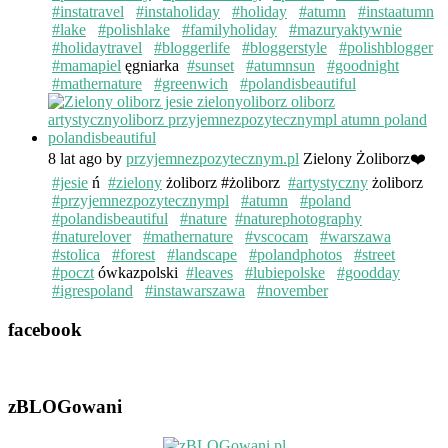
#instatravel
#instaholiday
#holiday
#atumn
#instaatumn
#lake
#polishlake
#familyholiday
#mazuryaktywnie
#holidaytravel
#bloggerlife
#bloggerstyle
#polishblogger
#mamapiel
ęgniarka
#sunset
#atumnsun
#goodnight
#mathernature
#greenwich
#polandisbeautiful
8 lat ago
by
przyjemnezpozytecznym.pl
Zielony Żoliborz❤️
#jesie
ń
#zielony
żoliborz #żoliborz
#artystyczny
żoliborz
#przyjemnezpozytecznympl
#atumn
#poland
#polandisbeautiful
#nature
#naturephotography
#naturelover
#mathernature
#vscocam
#warszawa
#stolica
#forest
#landscape
#polandphotos
#street
#poczt
ówkazpolski
#leaves
#lubiepolske
#goodday
#igrespoland
#instawarszawa
#november
facebook
zBLOGowani