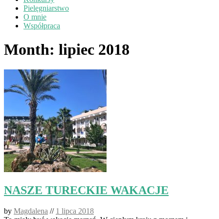
Pielęgniarstwo
O mnie
Współpraca
Month:
lipiec 2018
NASZE TURECKIE WAKACJE
by
Magdalena
//
1 lipca 2018