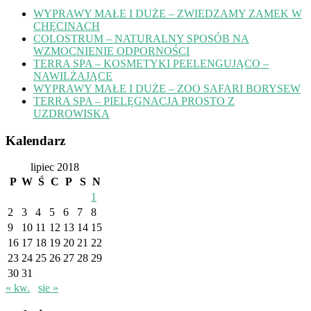
WYPRAWY MAŁE I DUŻE – ZWIEDZAMY ZAMEK W
CHĘCINACH
COLOSTRUM – NATURALNY SPOSÓB NA
WZMOCNIENIE ODPORNOŚCI
TERRA SPA – KOSMETYKI PEELENGUJĄCO –
NAWILŻAJĄCE
WYPRAWY MAŁE I DUŻE – ZOO SAFARI BORYSEW
TERRA SPA – PIELĘGNACJA PROSTO Z
UZDROWISKA
Kalendarz
lipiec 2018
P
W
Ś
C
P
S
N
1
2
3
4
5
6
7
8
9
10
11
12
13
14
15
16
17
18
19
20
21
22
23
24
25
26
27
28
29
30
31
« kw.
sie »