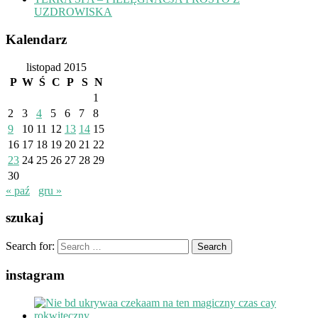
UZDROWISKA
Kalendarz
listopad 2015
P
W
Ś
C
P
S
N
1
2
3
4
5
6
7
8
9
10
11
12
13
14
15
16
17
18
19
20
21
22
23
24
25
26
27
28
29
30
« paź
gru »
szukaj
Search for:
instagram