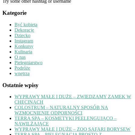
Try some other hashtag or username
Kategorie
Być kobietą
Dekoracje
Dziecko
Instagram
Konkursy
Kulinaria
O nas
Pielęgniarstwo
Podróże
wnętrza
Ostatnie wpisy
WYPRAWY MAŁE I DUŻE – ZWIEDZAMY ZAMEK W
CHĘCINACH
COLOSTRUM – NATURALNY SPOSÓB NA
WZMOCNIENIE ODPORNOŚCI
TERRA SPA – KOSMETYKI PEELENGUJĄCO –
NAWILŻAJĄCE
WYPRAWY MAŁE I DUŻE – ZOO SAFARI BORYSEW
TERRA SPA – PIELĘGNACJA PROSTO Z