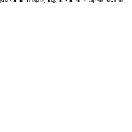
cia z domu to mega się ociągam. A potem jest zupełnie odwrotnie,