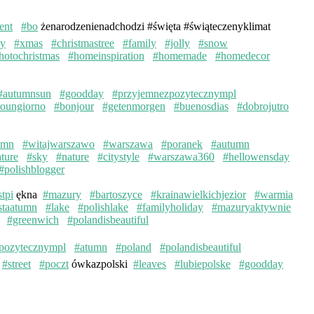
ent
#bo
żenarodzenienadchodzi #święta #świąteczenyklimat
ay
#xmas
#christmastree
#family
#jolly
#snow
hotochristmas
#homeinspiration
#homemade
#homedecor
#autumnsun
#goodday
#przyjemnezpozytecznympl
oungiorno
#bonjour
#getenmorgen
#buenosdias
#dobrojutro
umn
#witajwarszawo
#warszawa
#poranek
#autumn
ture
#sky
#nature
#citystyle
#warszawa360
#hellowensday
#polishblogger
stpi
ękna
#mazury
#bartoszyce
#krainawielkichjezior
#warmia
staatumn
#lake
#polishlake
#familyholiday
#mazuryaktywnie
#greenwich
#polandisbeautiful
pozytecznympl
#atumn
#poland
#polandisbeautiful
#street
#poczt
ówkazpolski
#leaves
#lubiepolske
#goodday