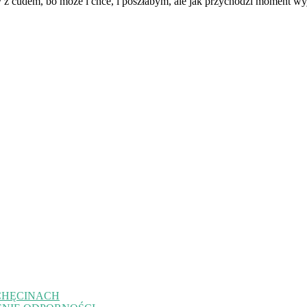
 cudem, bo może i chce, i poszłabym, ale jak przychodzi moment wyjś
CHĘCINACH