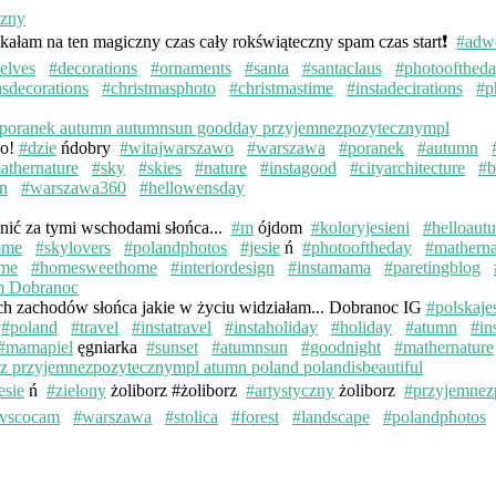
kałam na ten magiczny czas cały rokświąteczny spam czas start❗️
#adw
elves
#decorations
#ornaments
#santa
#santaclaus
#photoofthed
asdecorations
#christmasphoto
#christmastime
#instadecirations
#p
wo!
#dzie
ńdobry
#witajwarszawo
#warszawa
#poranek
#autumn
athernature
#sky
#skies
#nature
#instagood
#cityarchitecture
#b
n
#warszawa360
#hellowensday
knić za tymi wschodami słońca...
#m
ójdom
#koloryjesieni
#helloaut
ome
#skylovers
#polandphotos
#jesie
ń
#photooftheday
#matherna
me
#homesweethome
#interiordesign
#instamama
#paretingblog
ych zachodów słońca jakie w życiu widziałam... Dobranoc IG
#polskaje
#poland
#travel
#instatravel
#instaholiday
#holiday
#atumn
#in
#mamapiel
ęgniarka
#sunset
#atumnsun
#goodnight
#mathernature
esie
ń
#zielony
żoliborz #żoliborz
#artystyczny
żoliborz
#przyjemnez
vscocam
#warszawa
#stolica
#forest
#landscape
#polandphotos