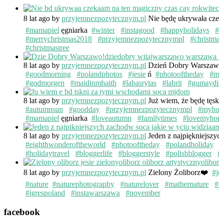
8 lat ago
by
przyjemnezpozytecznym.pl
Nie będę ukrywała cze
#mamapiel
ęgniarka
#winter
#instagood
#happyholidays
#
#merrychristmas2018
#przyjemnezpozytecznympl
#christm
#christmastree
8 lat ago
by
przyjemnezpozytecznym.pl
Dzień Dobry Warsza
#goodmorning
#polandphotos
#jesie
ń
#photooftheday
#m
#godmorgen
#maidinmhaith
#labasrytas
#labrit
#gumaydi
8 lat ago
by
przyjemnezpozytecznym.pl
Już wiem, że będę tęs
#autumnsun
#goodday
#przyjemnezpozytecznympl
#myh
#mamapiel
ęgniarka
#loveautumn
#familytimes
#lovemyho
8 lat ago
by
przyjemnezpozytecznym.pl
Jeden z najpiękniejsz
#eighthwonderoftheworld
#photooftheday
#polandholiday
#holidaytravel
#bloggerlife
#bloggerstyle
#polishblogger
8 lat ago
by
przyjemnezpozytecznym.pl
Zielony Żoliborz❤️
#j
#nature
#naturephotography
#naturelover
#mathernature
#
#igrespoland
#instawarszawa
#november
facebook