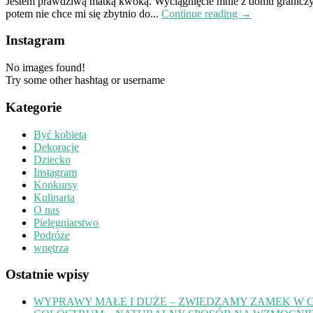
Jestem prawdziwą matką kwoką. Wyciągnięcie mnie z domu graniczy z
potem nie chce mi się zbytnio do...
Continue reading →
Instagram
No images found!
Try some other hashtag or username
Kategorie
Być kobietą
Dekoracje
Dziecko
Instagram
Konkursy
Kulinaria
O nas
Pielęgniarstwo
Podróże
wnętrza
Ostatnie wpisy
WYPRAWY MAŁE I DUŻE – ZWIEDZAMY ZAMEK W 