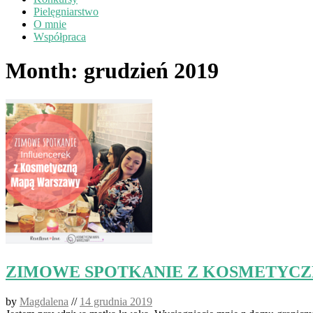
Pielęgniarstwo
O mnie
Współpraca
Month:
grudzień 2019
ZIMOWE SPOTKANIE Z KOSMETYCZ
by
Magdalena
//
14 grudnia 2019