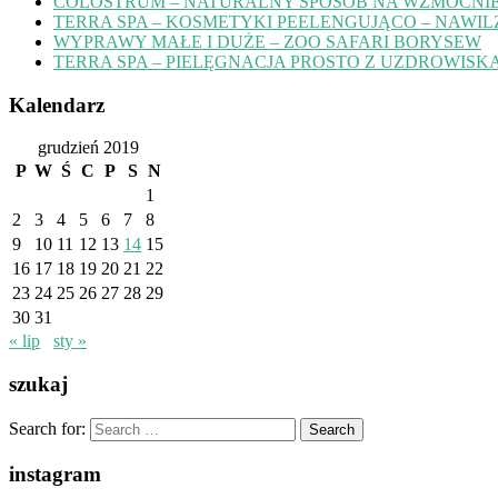
COLOSTRUM – NATURALNY SPOSÓB NA WZMOCNIE
TERRA SPA – KOSMETYKI PEELENGUJĄCO – NAWIL
WYPRAWY MAŁE I DUŻE – ZOO SAFARI BORYSEW
TERRA SPA – PIELĘGNACJA PROSTO Z UZDROWISK
Kalendarz
grudzień 2019
P
W
Ś
C
P
S
N
1
2
3
4
5
6
7
8
9
10
11
12
13
14
15
16
17
18
19
20
21
22
23
24
25
26
27
28
29
30
31
« lip
sty »
szukaj
Search for:
instagram