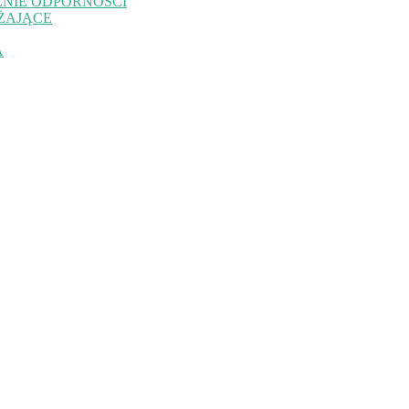
NIE ODPORNOŚCI
ŻAJĄCE
A