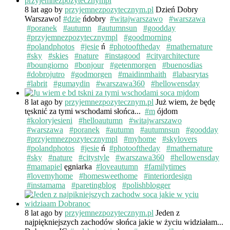
8 lat ago
by
przyjemnezpozytecznym.pl
Dzień Dobry
Warszawo!
#dzie
ńdobry
#witajwarszawo
#warszawa
#poranek
#autumn
#autumnsun
#goodday
#przyjemnezpozytecznympl
#goodmorning
#polandphotos
#jesie
ń
#photooftheday
#mathernature
#sky
#skies
#nature
#instagood
#cityarchitecture
#boungiorno
#bonjour
#getenmorgen
#buenosdias
#dobrojutro
#godmorgen
#maidinmhaith
#labasrytas
#labrit
#gumaydin
#warszawa360
#hellowensday
8 lat ago
by
przyjemnezpozytecznym.pl
Już wiem, że będę
tęsknić za tymi wschodami słońca...
#m
ójdom
#koloryjesieni
#helloautumn
#witajwarszawo
#warszawa
#poranek
#autumn
#autumnsun
#goodday
#przyjemnezpozytecznympl
#myhome
#skylovers
#polandphotos
#jesie
ń
#photooftheday
#mathernature
#sky
#nature
#citystyle
#warszawa360
#hellowensday
#mamapiel
ęgniarka
#loveautumn
#familytimes
#lovemyhome
#homesweethome
#interiordesign
#instamama
#paretingblog
#polishblogger
8 lat ago
by
przyjemnezpozytecznym.pl
Jeden z
najpiękniejszych zachodów słońca jakie w życiu widziałam...