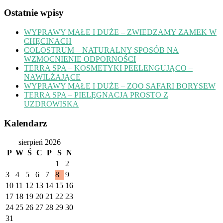
Ostatnie wpisy
WYPRAWY MAŁE I DUŻE – ZWIEDZAMY ZAMEK W
CHĘCINACH
COLOSTRUM – NATURALNY SPOSÓB NA
WZMOCNIENIE ODPORNOŚCI
TERRA SPA – KOSMETYKI PEELENGUJĄCO –
NAWILŻAJĄCE
WYPRAWY MAŁE I DUŻE – ZOO SAFARI BORYSEW
TERRA SPA – PIELĘGNACJA PROSTO Z
UZDROWISKA
Kalendarz
sierpień 2026
P
W
Ś
C
P
S
N
1
2
3
4
5
6
7
8
9
10
11
12
13
14
15
16
17
18
19
20
21
22
23
24
25
26
27
28
29
30
31