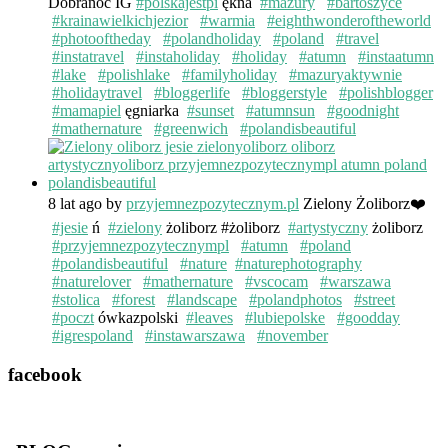
Dobranoc IG
#polskajestpi
ękna
#mazury
#bartoszyce
#krainawielkichjezior
#warmia
#eighthwonderoftheworld
#photooftheday
#polandholiday
#poland
#travel
#instatravel
#instaholiday
#holiday
#atumn
#instaatumn
#lake
#polishlake
#familyholiday
#mazuryaktywnie
#holidaytravel
#bloggerlife
#bloggerstyle
#polishblogger
#mamapiel
ęgniarka
#sunset
#atumnsun
#goodnight
#mathernature
#greenwich
#polandisbeautiful
8 lat ago
by
przyjemnezpozytecznym.pl
Zielony Żoliborz❤️
#jesie
ń
#zielony
żoliborz #żoliborz
#artystyczny
żoliborz
#przyjemnezpozytecznympl
#atumn
#poland
#polandisbeautiful
#nature
#naturephotography
#naturelover
#mathernature
#vscocam
#warszawa
#stolica
#forest
#landscape
#polandphotos
#street
#poczt
ówkazpolski
#leaves
#lubiepolske
#goodday
#igrespoland
#instawarszawa
#november
facebook