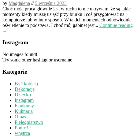
by
Magdalena
//
5 września 2023
Choć moja praca głównie jest w ruchu to nie ukrywam, że są takie
momenty kiedy muszę usiąść przy biurku i coś przygotować na
komputerze lub w inny sposób. W takich momentach odpowiednie
oświetlenie to podstawa. I choć mój gabinet jest...
Continue reading
→
Instagram
No images found!
Try some other hashtag or username
Kategorie
Być kobietą
Dekoracje
Dziecko
Instagram
Konkursy
Kulinaria
O nas
Pielęgniarstwo
Podróże
wnętrza