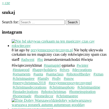
« cze
szukaj
Search for:
instagram
8 lat ago
by
przyjemnezpozytecznym.pl
Nie będę ukrywała
czekałam na ten magiczny czas cały rokświąteczny spam czas
start❗️
#adwent
#bo
żenarodzenienadchodzi #święta
#świąteczenyklimat
#mamapiel
ęgniarka
#winter
#instagood
#happyholidays
#elves
#decorations
#ornaments
#santa
#santaclaus
#photooftheday
#xmas
#christmastree
#family
#jolly
#snow
#merrychristmas2018
#przyjemnezpozytecznympl
#christmasdecorations
#christmasphoto
#christmastime
#instadecirations
#photochristmas
#homeinspiration
#homemade
#homedecor
#christmastree