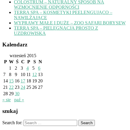
COLOSTRUM – NATURALNY SPOSÓB NA
WZMOCNIENIE ODPORNOŚCI
TERRA SPA – KOSMETYKI PEELENGUJĄCO –
NAWILŻAJĄCE
WYPRAWY MAŁE I DUŻE – ZOO SAFARI BORYSEW
TERRA SPA – PIELĘGNACJA PROSTO Z
UZDROWISKA
Kalendarz
wrzesień 2015
P
W
Ś
C
P
S
N
1
2
3
4
5
6
7
8
9
10
11
12
13
14
15
16
17
18
19
20
21
22
23
24
25
26
27
28
29
30
« sie
paź »
szukaj
Search for: