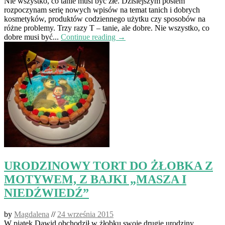
Nie wszystko, co tanie musi być złe. Dzisiejszym postem
rozpoczynam serię nowych wpisów na temat tanich i dobrych
kosmetyków, produktów codziennego użytku czy sposobów na
różne problemy. Trzy razy T – tanie, ale dobre. Nie wszystko, co
dobre musi być...
Continue reading →
URODZINOWY TORT DO ŻŁOBKA Z
MOTYWEM, Z BAJKI „MASZA I
NIEDŹWIEDŹ”
by
Magdalena
//
24 września 2015
W piątek Dawid obchodził w żłobku swoje drugie urodziny.