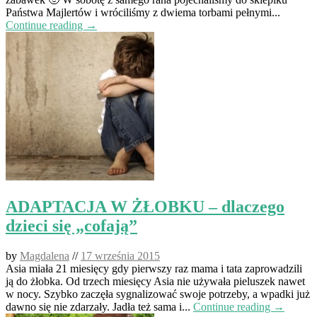
Państwa Majlertów i wróciliśmy z dwiema torbami pełnymi...
Continue reading →
ADAPTACJA W ŻŁOBKU – dlaczego
dzieci się „cofają”
by
Magdalena
//
17 września 2015
Asia miała 21 miesięcy gdy pierwszy raz mama i tata zaprowadzili
ją do żłobka. Od trzech miesięcy Asia nie używała pieluszek nawet
w nocy. Szybko zaczęła sygnalizować swoje potrzeby, a wpadki już
dawno się nie zdarzały. Jadła też sama i...
Continue reading →