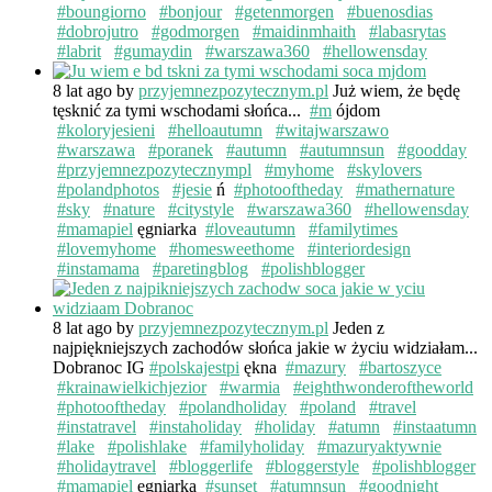
#boungiorno
#bonjour
#getenmorgen
#buenosdias
#dobrojutro
#godmorgen
#maidinmhaith
#labasrytas
#labrit
#gumaydin
#warszawa360
#hellowensday
8 lat ago
by
przyjemnezpozytecznym.pl
Już wiem, że będę
tęsknić za tymi wschodami słońca...
#m
ójdom
#koloryjesieni
#helloautumn
#witajwarszawo
#warszawa
#poranek
#autumn
#autumnsun
#goodday
#przyjemnezpozytecznympl
#myhome
#skylovers
#polandphotos
#jesie
ń
#photooftheday
#mathernature
#sky
#nature
#citystyle
#warszawa360
#hellowensday
#mamapiel
ęgniarka
#loveautumn
#familytimes
#lovemyhome
#homesweethome
#interiordesign
#instamama
#paretingblog
#polishblogger
8 lat ago
by
przyjemnezpozytecznym.pl
Jeden z
najpiękniejszych zachodów słońca jakie w życiu widziałam...
Dobranoc IG
#polskajestpi
ękna
#mazury
#bartoszyce
#krainawielkichjezior
#warmia
#eighthwonderoftheworld
#photooftheday
#polandholiday
#poland
#travel
#instatravel
#instaholiday
#holiday
#atumn
#instaatumn
#lake
#polishlake
#familyholiday
#mazuryaktywnie
#holidaytravel
#bloggerlife
#bloggerstyle
#polishblogger
#mamapiel
ęgniarka
#sunset
#atumnsun
#goodnight