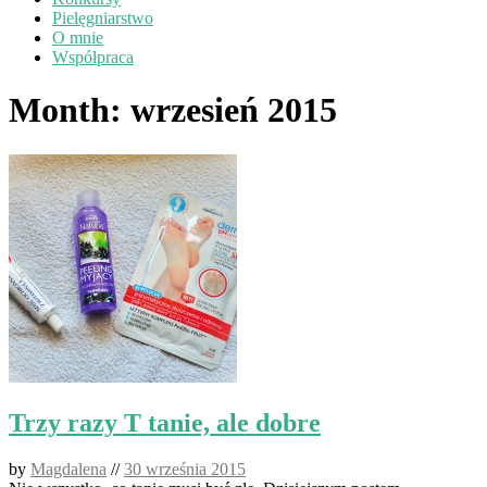
Pielęgniarstwo
O mnie
Współpraca
Month:
wrzesień 2015
Trzy razy T tanie, ale dobre
by
Magdalena
//
30 września 2015