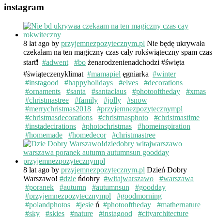
instagram
8 lat ago
by
przyjemnezpozytecznym.pl
Nie będę ukrywała
czekałam na ten magiczny czas cały rokświąteczny spam czas
start❗️
#adwent
#bo
żenarodzenienadchodzi #święta
#świąteczenyklimat
#mamapiel
ęgniarka
#winter
#instagood
#happyholidays
#elves
#decorations
#ornaments
#santa
#santaclaus
#photooftheday
#xmas
#christmastree
#family
#jolly
#snow
#merrychristmas2018
#przyjemnezpozytecznympl
#christmasdecorations
#christmasphoto
#christmastime
#instadecirations
#photochristmas
#homeinspiration
#homemade
#homedecor
#christmastree
8 lat ago
by
przyjemnezpozytecznym.pl
Dzień Dobry
Warszawo!
#dzie
ńdobry
#witajwarszawo
#warszawa
#poranek
#autumn
#autumnsun
#goodday
#przyjemnezpozytecznympl
#goodmorning
#polandphotos
#jesie
ń
#photooftheday
#mathernature
#sky
#skies
#nature
#instagood
#cityarchitecture