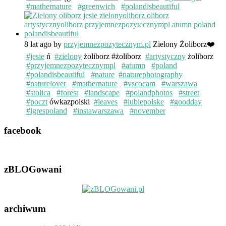
#mathernature
#greenwich
#polandisbeautiful
8 lat ago
by
przyjemnezpozytecznym.pl
Zielony Żoliborz❤️
#jesie
ń
#zielony
żoliborz #żoliborz
#artystyczny
żoliborz
#przyjemnezpozytecznympl
#atumn
#poland
#polandisbeautiful
#nature
#naturephotography
#naturelover
#mathernature
#vscocam
#warszawa
#stolica
#forest
#landscape
#polandphotos
#street
#poczt
ówkazpolski
#leaves
#lubiepolske
#goodday
#igrespoland
#instawarszawa
#november
facebook
zBLOGowani
archiwum