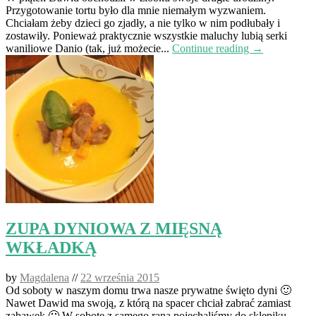
Przygotowanie tortu było dla mnie niemałym wyzwaniem.
Chciałam żeby dzieci go zjadły, a nie tylko w nim podłubały i
zostawiły. Ponieważ praktycznie wszystkie maluchy lubią serki
waniliowe Danio (tak, już możecie...
Continue reading →
ZUPA DYNIOWA Z MIĘSNĄ
WKŁADKĄ
by
Magdalena
//
22 września 2015
Od soboty w naszym domu trwa nasze prywatne święto dyni 🙂
Nawet Dawid ma swoją, z którą na spacer chciał zabrać zamiast
zabawek 🙂 W sobotę z samego rana pojechaliśmy do sklepiku