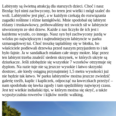
Labirynty są świetną atrakcją dla starszych dzieci. Choć i nasz
Brzdąc był nimi zachwycony, bo teren jest wielki i mógł szaleć do
woli. Labiryntów jest pięć, a w każdym czekają do rozwiązania
zagadki roślinne i różne łamigłówki. Mnie spodobał się labirynt
różany i truskawkowy, próbowaliśmy też swoich sił w labiryncie
utworzonym ze słoi drzew. Każde z nas liczyło ile ich jest i
każdemu wyszło, co innego. Nasz syn był zachwycony jazdą w
wózku po największym i najtrudniejszym labiryncie w parku
szmaragdowej tui. Choć troszkę taplaliśmy się w błotku, bo
właściciele podlewali drzewka przed naszym przyjazdem to i tak
było fajnie. Ja w sandałkach miałam całe stopy mokre. Idąc przez
ten labirynt trzeba znaleźć siedem skrzynek, w których ukryte są
dziurkacze. Jeśli zdobędzie się wszystkie 7 wzorków otrzymuje się
dyplom. Na razie tuje nie są jeszcze wysokie i łatwo skrzynki
dostrzec, ale kiedy osiągną przynajmniej 1,5 metra wysokości już
nie będzie tak łatwo. W parku labiryntów można jeszcze zwiedzić
galerię rzeźb, kaplic i kapliczek, odpocząć na ławeczkach przeżyć –
nam spodobała się ławka zgody i tam spędziliśmy najwięcej czasu.
Jest też wielkie indiański tipi, w którym można się skryć, a także
wypożyczalnia rowerów i kijków nordic walking.