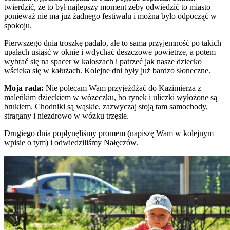
twierdzić, że to był najlepszy moment żeby odwiedzić to miasto
ponieważ nie ma już żadnego festiwalu i można było odpocząć w
spokoju.
Pierwszego dnia troszkę padało, ale to sama przyjemność po takich
upałach usiąść w oknie i wdychać deszczowe powietrze, a potem
wybrać się na spacer w kaloszach i patrzeć jak nasze dziecko
wścieka się w kałużach. Kolejne dni były już bardzo słoneczne.
Moja rada:
Nie polecam Wam przyjeżdżać do Kazimierza z
maleńkim dzieckiem w wózeczku, bo rynek i uliczki wyłożone są
brukiem. Chodniki są wąskie, zazwyczaj stoją tam samochody,
stragany i niezdrowo w wózku trzęsie.
Drugiego dnia popłynęliśmy promem (napiszę Wam w kolejnym
wpisie o tym) i odwiedziliśmy Nałęczów.