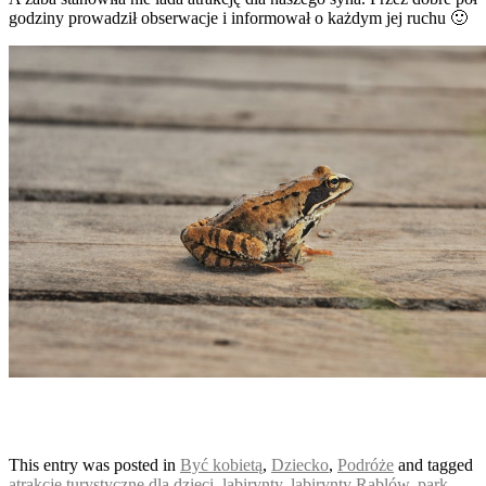
godziny prowadził obserwacje i informował o każdym jej ruchu 🙂
This entry was posted in
Być kobietą
,
Dziecko
,
Podróże
and tagged
atrakcje turystyczne dla dzieci
,
labirynty
,
labirynty Rąblów
,
park