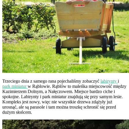
Trzeciego dnia z samego rana pojechaliśmy zobaczyć
labirynty
i
park miniatur
w Rąblowie. Rąblów to maleńka miejscowość między
Kazimierzem Dolnym, a Nałęczowem. Miejsce bardzo ciche i
spokojne. Labirynty i park miniatur znajdują się przy samym lesie.
Kompleks jest nowy, więc nie wszystkie drzewa zdążyły już
urosnąć, ale są parasole i tam można troszkę schronić się przed
dużym słońcem.