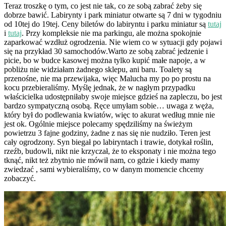
Teraz troszkę o tym, co jest nie tak, co ze sobą zabrać żeby się
dobrze bawić. Labirynty i park miniatur otwarte są 7 dni w tygodniu
od 10tej do 19tej. Ceny biletów do labiryntu i parku miniatur są
tutaj
i
tutaj
. Przy kompleksie nie ma parkingu, ale można spokojnie
zaparkować wzdłuż ogrodzenia. Nie wiem co w sytuacji gdy pojawi
się na przykład 30 samochodów.Warto ze sobą zabrać jedzenie i
picie, bo w budce kasowej można tylko kupić małe napoje, a w
pobliżu nie widziałam żadnego sklepu, ani baru. Toalety są
przenośne, nie ma przewijaka, więc Malucha my po po prostu na
kocu przebieraliśmy. Myślę jednak, że w nagłym przypadku
właścicielka udostępniłaby swoje miejsce gdzieś na zapleczu, bo jest
bardzo sympatyczną osobą. Ręce umyłam sobie… uwaga z węża,
który był do podlewania kwiatów, więc to akurat według mnie nie
jest ok. Ogólnie miejsce polecamy spędziliśmy na świeżym
powietrzu 3 fajne godziny, żadne z nas się nie nudziło. Teren jest
cały ogrodzony. Syn biegał po labiryntach i trawie, dotykał roślin,
rzeźb, budowli, nikt nie krzyczał, że to eksponaty i nie można tego
tknąć, nikt też zbytnio nie mówił nam, co gdzie i kiedy mamy
zwiedzać , sami wybieraliśmy, co w danym momencie chcemy
zobaczyć.