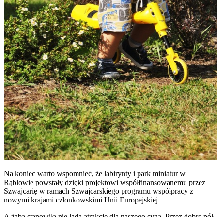
Na koniec warto wspomnieć, że labirynty i park miniatur w
Rąblowie powstały dzięki projektowi współfinansowanemu przez
Szwajcarię w ramach Szwajcarskiego programu współpracy z
nowymi krajami członkowskimi Unii Europejskiej.
A żaba stanowiła nie lada atrakcję dla naszego syna. Przez dobre pół