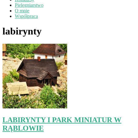
Pielęgniarstwo
O mnie
Współpraca
labirynty
LABIRYNTY I PARK MINIATUR W
RĄBLOWIE