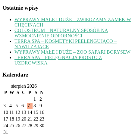
Ostatnie wpisy
WYPRAWY MAŁE I DUŻE – ZWIEDZAMY ZAMEK W
CHĘCINACH
COLOSTRUM – NATURALNY SPOSÓB NA
WZMOCNIENIE ODPORNOŚCI
TERRA SPA – KOSMETYKI PEELENGUJĄCO –
NAWILŻAJĄCE
WYPRAWY MAŁE I DUŻE – ZOO SAFARI BORYSEW
TERRA SPA – PIELĘGNACJA PROSTO Z
UZDROWISKA
Kalendarz
sierpień 2026
P
W
Ś
C
P
S
N
1
2
3
4
5
6
7
8
9
10
11
12
13
14
15
16
17
18
19
20
21
22
23
24
25
26
27
28
29
30
31