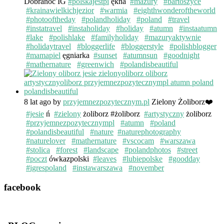
Dobranoc IG
#polskajestpi
ękna
#mazury
#bartoszyce
#krainawielkichjezior
#warmia
#eighthwonderoftheworld
#photooftheday
#polandholiday
#poland
#travel
#instatravel
#instaholiday
#holiday
#atumn
#instaatumn
#lake
#polishlake
#familyholiday
#mazuryaktywnie
#holidaytravel
#bloggerlife
#bloggerstyle
#polishblogger
#mamapiel
ęgniarka
#sunset
#atumnsun
#goodnight
#mathernature
#greenwich
#polandisbeautiful
8 lat ago
by
przyjemnezpozytecznym.pl
Zielony Żoliborz❤️
#jesie
ń
#zielony
żoliborz #żoliborz
#artystyczny
żoliborz
#przyjemnezpozytecznympl
#atumn
#poland
#polandisbeautiful
#nature
#naturephotography
#naturelover
#mathernature
#vscocam
#warszawa
#stolica
#forest
#landscape
#polandphotos
#street
#poczt
ówkazpolski
#leaves
#lubiepolske
#goodday
#igrespoland
#instawarszawa
#november
facebook