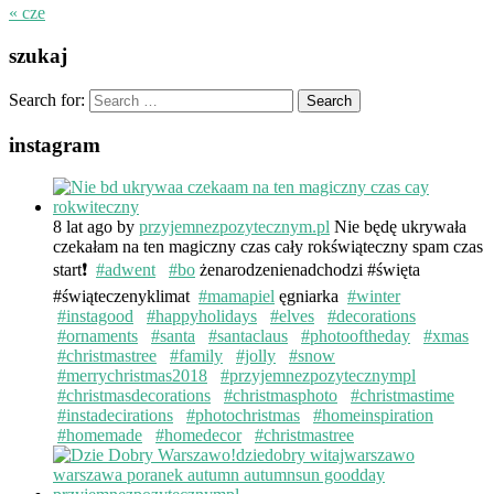
« cze
szukaj
Search for:
instagram
8 lat ago
by
przyjemnezpozytecznym.pl
Nie będę ukrywała
czekałam na ten magiczny czas cały rokświąteczny spam czas
start❗️
#adwent
#bo
żenarodzenienadchodzi #święta
#świąteczenyklimat
#mamapiel
ęgniarka
#winter
#instagood
#happyholidays
#elves
#decorations
#ornaments
#santa
#santaclaus
#photooftheday
#xmas
#christmastree
#family
#jolly
#snow
#merrychristmas2018
#przyjemnezpozytecznympl
#christmasdecorations
#christmasphoto
#christmastime
#instadecirations
#photochristmas
#homeinspiration
#homemade
#homedecor
#christmastree