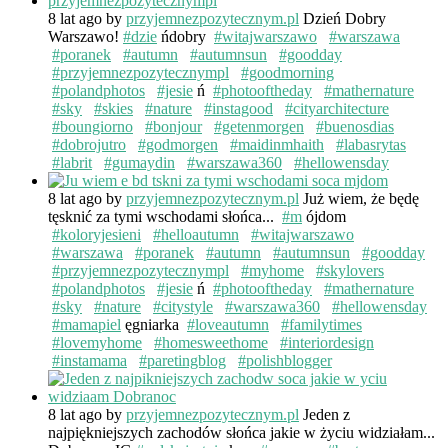
8 lat ago
by
przyjemnezpozytecznym.pl
Dzień Dobry
Warszawo!
#dzie
ńdobry
#witajwarszawo
#warszawa
#poranek
#autumn
#autumnsun
#goodday
#przyjemnezpozytecznympl
#goodmorning
#polandphotos
#jesie
ń
#photooftheday
#mathernature
#sky
#skies
#nature
#instagood
#cityarchitecture
#boungiorno
#bonjour
#getenmorgen
#buenosdias
#dobrojutro
#godmorgen
#maidinmhaith
#labasrytas
#labrit
#gumaydin
#warszawa360
#hellowensday
8 lat ago
by
przyjemnezpozytecznym.pl
Już wiem, że będę
tęsknić za tymi wschodami słońca...
#m
ójdom
#koloryjesieni
#helloautumn
#witajwarszawo
#warszawa
#poranek
#autumn
#autumnsun
#goodday
#przyjemnezpozytecznympl
#myhome
#skylovers
#polandphotos
#jesie
ń
#photooftheday
#mathernature
#sky
#nature
#citystyle
#warszawa360
#hellowensday
#mamapiel
ęgniarka
#loveautumn
#familytimes
#lovemyhome
#homesweethome
#interiordesign
#instamama
#paretingblog
#polishblogger
8 lat ago
by
przyjemnezpozytecznym.pl
Jeden z
najpiękniejszych zachodów słońca jakie w życiu widziałam...