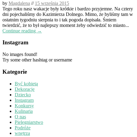
by
Magdalena
//
15 września 2015
Tego roku nasz wakacje były krótkie i bardzo przyjemne. Na cztery
dni pojechaliśmy do Kazimierza Dolnego. Mimo, że byliśmy tam w
ostatnim tygodniu sierpnia to i tak pogoda dopisała. Śmiem
twierdzić, że to był najlepszy moment żeby odwiedzić to miasto...
Continue reading →
Instagram
No images found!
Try some other hashtag or username
Kategorie
Być kobietą
Dekoracje
Dziecko
Instagram
Konkursy
Kulinaria
O nas
Pielęgniarstwo
Podróże
wnętrza