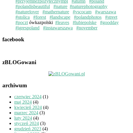
#przyjemnezpozytecznympl
#atumn
#poland
#polandisbeautiful
#nature
#naturephotography
#naturelover
#mathernature
#vscocam
#warszawa
#stolica
#forest
#landscape
#polandphotos
#street
#poczt
ówkazpolski
#leaves
#lubiepolske
#goodday
#igrespoland
#instawarszawa
#november
facebook
zBLOGowani
archiwum
czerwiec 2024
(1)
maj 2024
(4)
kwiecień 2024
(4)
marzec 2024
(3)
luty 2024
(4)
styczeń 2024
(3)
grudzień 2023
(4)