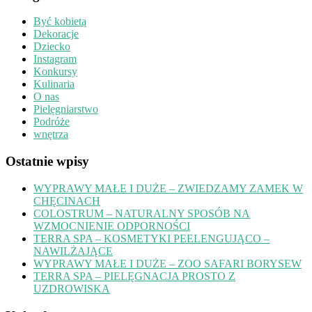
Być kobietą
Dekoracje
Dziecko
Instagram
Konkursy
Kulinaria
O nas
Pielęgniarstwo
Podróże
wnętrza
Ostatnie wpisy
WYPRAWY MAŁE I DUŻE – ZWIEDZAMY ZAMEK W
CHĘCINACH
COLOSTRUM – NATURALNY SPOSÓB NA
WZMOCNIENIE ODPORNOŚCI
TERRA SPA – KOSMETYKI PEELENGUJĄCO –
NAWILŻAJĄCE
WYPRAWY MAŁE I DUŻE – ZOO SAFARI BORYSEW
TERRA SPA – PIELĘGNACJA PROSTO Z
UZDROWISKA