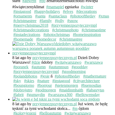
start❗️
#adwent
#bo
żenarodzenienadchodzi #święta
#świąteczenyklimat
#mamapiel
ęgniarka
#winter
#instagood
#happyholidays
#elves
#decorations
#ornaments
#santa
#santaclaus
#photooftheday
#xmas
#christmastree
#family
#jolly
#snow
#merrychristmas2018
#przyjemnezpozytecznympl
#christmasdecorations
#christmasphoto
#christmastime
#instadecirations
#photochristmas
#homeinspiration
#homemade
#homedecor
#christmastree
8 lat ago
by
przyjemnezpozytecznym.pl
Dzień Dobry
Warszawo!
#dzie
ńdobry
#witajwarszawo
#warszawa
#poranek
#autumn
#autumnsun
#goodday
#przyjemnezpozytecznympl
#goodmorning
#polandphotos
#jesie
ń
#photooftheday
#mathernature
#sky
#skies
#nature
#instagood
#cityarchitecture
#boungiorno
#bonjour
#getenmorgen
#buenosdias
#dobrojutro
#godmorgen
#maidinmhaith
#labasrytas
#labrit
#gumaydin
#warszawa360
#hellowensday
8 lat ago
by
przyjemnezpozytecznym.pl
Już wiem, że będę
tęsknić za tymi wschodami słońca...
#m
ójdom
#koloryjesieni
#helloautumn
#witajwarszawo