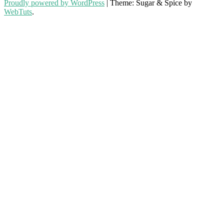
Proudly powered by WordPress
|
Theme: Sugar & Spice by
WebTuts
.