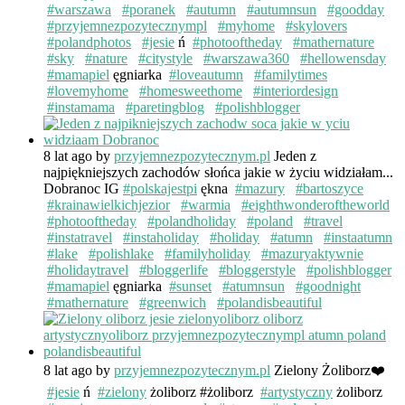
#warszawa
#poranek
#autumn
#autumnsun
#goodday
#przyjemnezpozytecznympl
#myhome
#skylovers
#polandphotos
#jesie
ń
#photooftheday
#mathernature
#sky
#nature
#citystyle
#warszawa360
#hellowensday
#mamapiel
ęgniarka
#loveautumn
#familytimes
#lovemyhome
#homesweethome
#interiordesign
#instamama
#paretingblog
#polishblogger
8 lat ago
by
przyjemnezpozytecznym.pl
Jeden z
najpiękniejszych zachodów słońca jakie w życiu widziałam...
Dobranoc IG
#polskajestpi
ękna
#mazury
#bartoszyce
#krainawielkichjezior
#warmia
#eighthwonderoftheworld
#photooftheday
#polandholiday
#poland
#travel
#instatravel
#instaholiday
#holiday
#atumn
#instaatumn
#lake
#polishlake
#familyholiday
#mazuryaktywnie
#holidaytravel
#bloggerlife
#bloggerstyle
#polishblogger
#mamapiel
ęgniarka
#sunset
#atumnsun
#goodnight
#mathernature
#greenwich
#polandisbeautiful
8 lat ago
by
przyjemnezpozytecznym.pl
Zielony Żoliborz❤️
#jesie
ń
#zielony
żoliborz #żoliborz
#artystyczny
żoliborz