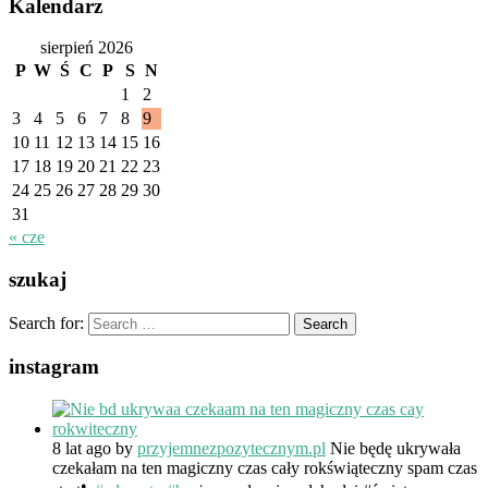
Kalendarz
sierpień 2026
P
W
Ś
C
P
S
N
1
2
3
4
5
6
7
8
9
10
11
12
13
14
15
16
17
18
19
20
21
22
23
24
25
26
27
28
29
30
31
« cze
szukaj
Search for:
instagram
8 lat ago
by
przyjemnezpozytecznym.pl
Nie będę ukrywała
czekałam na ten magiczny czas cały rokświąteczny spam czas