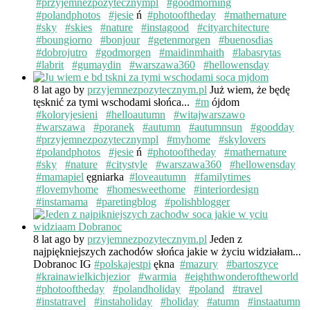
#przyjemnezpozytecznympl
#goodmorning
#polandphotos
#jesie
ń
#photooftheday
#mathernature
#sky
#skies
#nature
#instagood
#cityarchitecture
#boungiorno
#bonjour
#getenmorgen
#buenosdias
#dobrojutro
#godmorgen
#maidinmhaith
#labasrytas
#labrit
#gumaydin
#warszawa360
#hellowensday
8 lat ago
by
przyjemnezpozytecznym.pl
Już wiem, że będę
tęsknić za tymi wschodami słońca...
#m
ójdom
#koloryjesieni
#helloautumn
#witajwarszawo
#warszawa
#poranek
#autumn
#autumnsun
#goodday
#przyjemnezpozytecznympl
#myhome
#skylovers
#polandphotos
#jesie
ń
#photooftheday
#mathernature
#sky
#nature
#citystyle
#warszawa360
#hellowensday
#mamapiel
ęgniarka
#loveautumn
#familytimes
#lovemyhome
#homesweethome
#interiordesign
#instamama
#paretingblog
#polishblogger
8 lat ago
by
przyjemnezpozytecznym.pl
Jeden z
najpiękniejszych zachodów słońca jakie w życiu widziałam...
Dobranoc IG
#polskajestpi
ękna
#mazury
#bartoszyce
#krainawielkichjezior
#warmia
#eighthwonderoftheworld
#photooftheday
#polandholiday
#poland
#travel
#instatravel
#instaholiday
#holiday
#atumn
#instaatumn