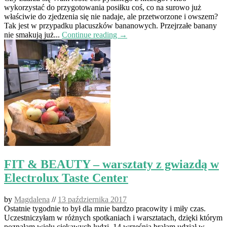
wykorzystać do przygotowania posiłku coś, co na surowo już
właściwie do zjedzenia się nie nadaje, ale przetworzone i owszem?
Tak jest w przypadku placuszków bananowych. Przejrzałe banany
nie smakują już...
Continue reading →
FIT & BEAUTY – warsztaty z gwiazdą w
Electrolux Taste Center
by
Magdalena
//
13 października 2017
Ostatnie tygodnie to był dla mnie bardzo pracowity i miły czas.
Uczestniczyłam w różnych spotkaniach i warsztatach, dzięki którym
poznałam wielu ciekawych ludzi. 14 września brałam udział w