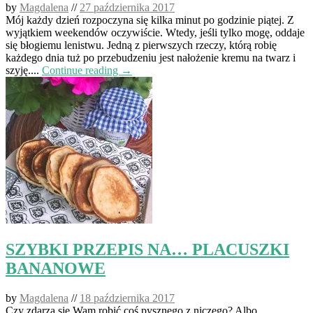
by
Magdalena
//
27 października 2017
Mój każdy dzień rozpoczyna się kilka minut po godzinie piątej. Z
wyjątkiem weekendów oczywiście. Wtedy, jeśli tylko mogę, oddaje
się błogiemu lenistwu. Jedną z pierwszych rzeczy, którą robię
każdego dnia tuż po przebudzeniu jest nałożenie kremu na twarz i
szyję....
Continue reading →
SZYBKI PRZEPIS NA… PLACUSZKI
BANANOWE
by
Magdalena
//
18 października 2017
Czy zdarza się Wam robić coś pysznego z niczego? Albo