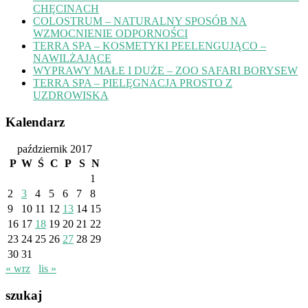
CHĘCINACH
COLOSTRUM – NATURALNY SPOSÓB NA
WZMOCNIENIE ODPORNOŚCI
TERRA SPA – KOSMETYKI PEELENGUJĄCO –
NAWILŻAJĄCE
WYPRAWY MAŁE I DUŻE – ZOO SAFARI BORYSEW
TERRA SPA – PIELĘGNACJA PROSTO Z
UZDROWISKA
Kalendarz
październik 2017
P
W
Ś
C
P
S
N
1
2
3
4
5
6
7
8
9
10
11
12
13
14
15
16
17
18
19
20
21
22
23
24
25
26
27
28
29
30
31
« wrz
lis »
szukaj