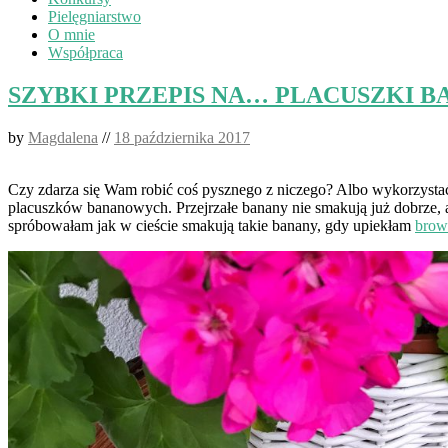
Pielęgniarstwo
O mnie
Współpraca
SZYBKI PRZEPIS NA… PLACUSZKI 
by
Magdalena
//
18 października 2017
Czy zdarza się Wam robić coś pysznego z niczego? Albo wykorzystać 
placuszków bananowych. Przejrzałe banany nie smakują już dobrze, al
spróbowałam jak w cieście smakują takie banany, gdy upiekłam
brown