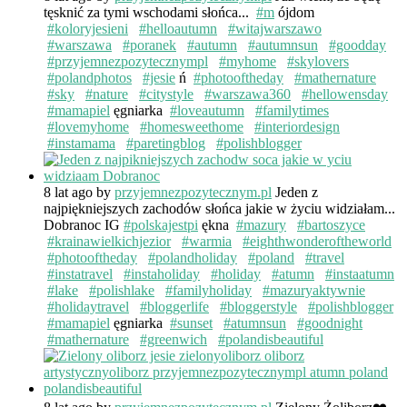
tęsknić za tymi wschodami słońca...
#m
ójdom
#koloryjesieni
#helloautumn
#witajwarszawo
#warszawa
#poranek
#autumn
#autumnsun
#goodday
#przyjemnezpozytecznympl
#myhome
#skylovers
#polandphotos
#jesie
ń
#photooftheday
#mathernature
#sky
#nature
#citystyle
#warszawa360
#hellowensday
#mamapiel
ęgniarka
#loveautumn
#familytimes
#lovemyhome
#homesweethome
#interiordesign
#instamama
#paretingblog
#polishblogger
8 lat ago
by
przyjemnezpozytecznym.pl
Jeden z
najpiękniejszych zachodów słońca jakie w życiu widziałam...
Dobranoc IG
#polskajestpi
ękna
#mazury
#bartoszyce
#krainawielkichjezior
#warmia
#eighthwonderoftheworld
#photooftheday
#polandholiday
#poland
#travel
#instatravel
#instaholiday
#holiday
#atumn
#instaatumn
#lake
#polishlake
#familyholiday
#mazuryaktywnie
#holidaytravel
#bloggerlife
#bloggerstyle
#polishblogger
#mamapiel
ęgniarka
#sunset
#atumnsun
#goodnight
#mathernature
#greenwich
#polandisbeautiful