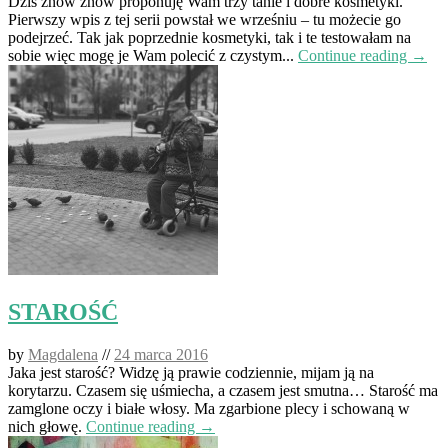
Dziś znów znów proponuję Wam trzy tanie i dobre kosmetyki.
Pierwszy wpis z tej serii powstał we wrześniu – tu możecie go
podejrzeć. Tak jak poprzednie kosmetyki, tak i te testowałam na
sobie więc mogę je Wam polecić z czystym...
Continue reading →
STAROŚĆ
by
Magdalena
//
24 marca 2016
Jaka jest starość? Widzę ją prawie codziennie, mijam ją na
korytarzu. Czasem się uśmiecha, a czasem jest smutna… Starość ma
zamglone oczy i białe włosy. Ma zgarbione plecy i schowaną w
nich głowę.
Continue reading →