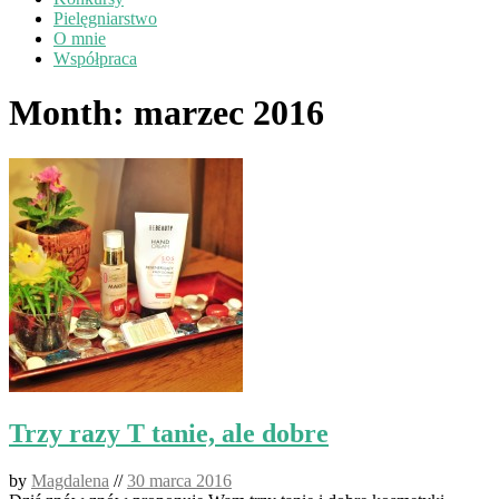
Pielęgniarstwo
O mnie
Współpraca
Month:
marzec 2016
Trzy razy T tanie, ale dobre
by
Magdalena
//
30 marca 2016