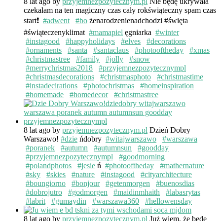
8 lat ago
by
przyjemnezpozytecznym.pl
Nie będę ukrywała
czekałam na ten magiczny czas cały rokświąteczny spam czas
start❗️
#adwent
#bo
żenarodzenienadchodzi #święta
#świąteczenyklimat
#mamapiel
ęgniarka
#winter
#instagood
#happyholidays
#elves
#decorations
#ornaments
#santa
#santaclaus
#photooftheday
#xmas
#christmastree
#family
#jolly
#snow
#merrychristmas2018
#przyjemnezpozytecznympl
#christmasdecorations
#christmasphoto
#christmastime
#instadecirations
#photochristmas
#homeinspiration
#homemade
#homedecor
#christmastree
8 lat ago
by
przyjemnezpozytecznym.pl
Dzień Dobry
Warszawo!
#dzie
ńdobry
#witajwarszawo
#warszawa
#poranek
#autumn
#autumnsun
#goodday
#przyjemnezpozytecznympl
#goodmorning
#polandphotos
#jesie
ń
#photooftheday
#mathernature
#sky
#skies
#nature
#instagood
#cityarchitecture
#boungiorno
#bonjour
#getenmorgen
#buenosdias
#dobrojutro
#godmorgen
#maidinmhaith
#labasrytas
#labrit
#gumaydin
#warszawa360
#hellowensday
8 lat ago
by
przyjemnezpozytecznym.pl
Już wiem, że będę