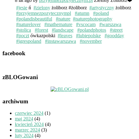
8 lat ago
by
przyjemnezpozytecznym.pl
Zielony Żoliborz❤️
#jesie
ń
#zielony
żoliborz #żoliborz
#artystyczny
żoliborz
#przyjemnezpozytecznympl
#atumn
#poland
#polandisbeautiful
#nature
#naturephotography
#naturelover
#mathernature
#vscocam
#warszawa
#stolica
#forest
#landscape
#polandphotos
#street
#poczt
ówkazpolski
#leaves
#lubiepolske
#goodday
#igrespoland
#instawarszawa
#november
facebook
zBLOGowani
archiwum
czerwiec 2024
(1)
maj 2024
(4)
kwiecień 2024
(4)
marzec 2024
(3)
luty 2024
(4)