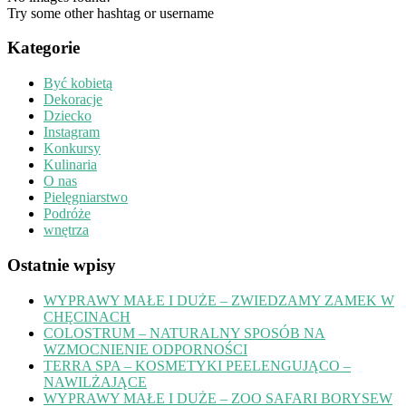
Try some other hashtag or username
Kategorie
Być kobietą
Dekoracje
Dziecko
Instagram
Konkursy
Kulinaria
O nas
Pielęgniarstwo
Podróże
wnętrza
Ostatnie wpisy
WYPRAWY MAŁE I DUŻE – ZWIEDZAMY ZAMEK W
CHĘCINACH
COLOSTRUM – NATURALNY SPOSÓB NA
WZMOCNIENIE ODPORNOŚCI
TERRA SPA – KOSMETYKI PEELENGUJĄCO –
NAWILŻAJĄCE
WYPRAWY MAŁE I DUŻE – ZOO SAFARI BORYSEW