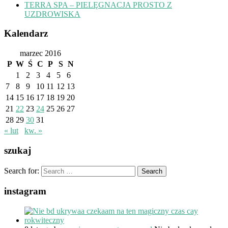
TERRA SPA – PIELĘGNACJA PROSTO Z
UZDROWISKA
Kalendarz
marzec 2016
P
W
Ś
C
P
S
N
1
2
3
4
5
6
7
8
9
10
11
12
13
14
15
16
17
18
19
20
21
22
23
24
25
26
27
28
29
30
31
« lut
kw. »
szukaj
Search for:
instagram