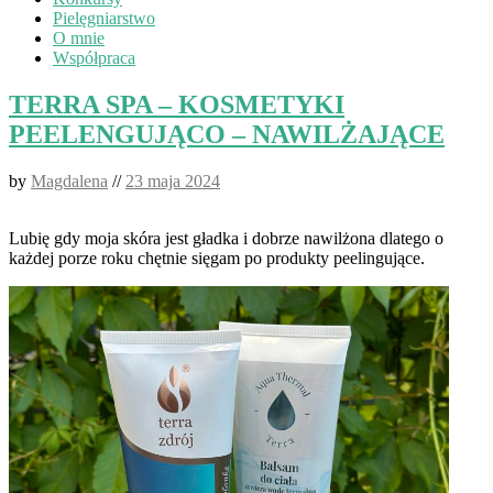
Pielęgniarstwo
O mnie
Współpraca
TERRA SPA – KOSMETYKI
PEELENGUJĄCO – NAWILŻAJĄCE
by
Magdalena
//
23 maja 2024
Lubię gdy moja skóra jest gładka i dobrze nawilżona dlatego o
każdej porze roku chętnie sięgam po produkty peelingujące.