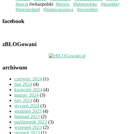
#poczt
ówkazpolski
#leaves
#lubiepolske
#goodday
#igrespoland
#instawarszawa
#november
facebook
zBLOGowani
archiwum
czerwiec 2024
(1)
maj 2024
(4)
kwiecień 2024
(4)
marzec 2024
(3)
luty 2024
(4)
styczeń 2024
(3)
grudzień 2023
(4)
listopad 2023
(2)
październik 2023
(3)
wrzesień 2023
(2)
sierpień 2023
(1)