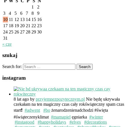
P
W
Ś
C
P
S
N
1
2
3
4
5
6
7
8
9
10
11
12
13
14
15
16
17
18
19
20
21
22
23
24
25
26
27
28
29
30
31
« cze
szukaj
Search for:
instagram
8 lat ago
by
przyjemnezpozytecznym.pl
Nie będę ukrywała
czekałam na ten magiczny czas cały rokświąteczny spam czas
start❗️
#adwent
#bo
żenarodzenienadchodzi #święta
#świąteczenyklimat
#mamapiel
ęgniarka
#winter
#instagood
#happyholidays
#elves
#decorations