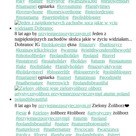
#sky
#nature
#citystyle
#warszawa360
#hellowensday
#mamapiel
ęgniarka
#loveautumn
#familytimes
#lovemyhome
#homesweethome
#interiordesign
#instamama
#paretingblog
#polishblogger
8 lat ago
by
przyjemnezpozytecznym.pl
Jeden z
najpiękniejszych zachodów słońca jakie w życiu widziałam...
Dobranoc IG
#polskajestpi
ękna
#mazury
#bartoszyce
#krainawielkichjezior
#warmia
#eighthwonderoftheworld
#photooftheday
#polandholiday
#poland
#travel
#instatravel
#instaholiday
#holiday
#atumn
#instaatumn
#lake
#polishlake
#familyholiday
#mazuryaktywnie
#holidaytravel
#bloggerlife
#bloggerstyle
#polishblogger
#mamapiel
ęgniarka
#sunset
#atumnsun
#goodnight
#mathernature
#greenwich
#polandisbeautiful
8 lat ago
by
przyjemnezpozytecznym.pl
Zielony Żoliborz❤️
#jesie
ń
#zielony
żoliborz #żoliborz
#artystyczny
żoliborz
#przyjemnezpozytecznympl
#atumn
#poland
#polandisbeautiful
#nature
#naturephotography
#naturelover
#mathernature
#vscocam
#warszawa
#stolica
#forest
#landscape
#polandphotos
#street