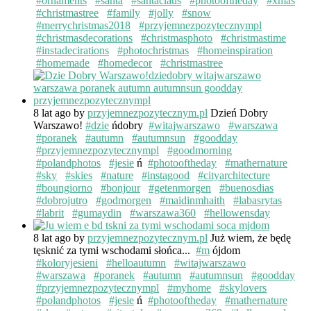
#ornaments
#santa
#santaclaus
#photooftheday
#xmas
#christmastree
#family
#jolly
#snow
#merrychristmas2018
#przyjemnezpozytecznympl
#christmasdecorations
#christmasphoto
#christmastime
#instadecirations
#photochristmas
#homeinspiration
#homemade
#homedecor
#christmastree
8 lat ago
by
przyjemnezpozytecznym.pl
Dzień Dobry
Warszawo!
#dzie
ńdobry
#witajwarszawo
#warszawa
#poranek
#autumn
#autumnsun
#goodday
#przyjemnezpozytecznympl
#goodmorning
#polandphotos
#jesie
ń
#photooftheday
#mathernature
#sky
#skies
#nature
#instagood
#cityarchitecture
#boungiorno
#bonjour
#getenmorgen
#buenosdias
#dobrojutro
#godmorgen
#maidinmhaith
#labasrytas
#labrit
#gumaydin
#warszawa360
#hellowensday
8 lat ago
by
przyjemnezpozytecznym.pl
Już wiem, że będę
tęsknić za tymi wschodami słońca...
#m
ójdom
#koloryjesieni
#helloautumn
#witajwarszawo
#warszawa
#poranek
#autumn
#autumnsun
#goodday
#przyjemnezpozytecznympl
#myhome
#skylovers
#polandphotos
#jesie
ń
#photooftheday
#mathernature