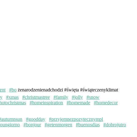
ent
#bo
żenarodzenienadchodzi #święta #świąteczenyklimat
ay
#xmas
#christmastree
#family
#jolly
#snow
hotochristmas
#homeinspiration
#homemade
#homedecor
#autumnsun
#goodday
#przyjemnezpozytecznympl
oungiorno
#bonjour
#getenmorgen
#buenosdias
#dobrojutro