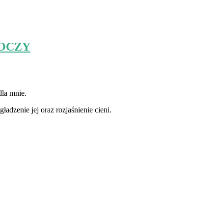
 OCZY
la mnie.
adzenie jej oraz rozjaśnienie cieni.