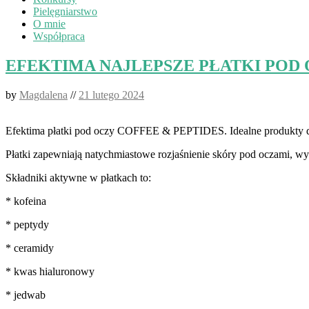
Pielęgniarstwo
O mnie
Współpraca
EFEKTIMA NAJLEPSZE PŁATKI POD
by
Magdalena
//
21 lutego 2024
Efektima płatki pod oczy COFFEE & PEPTIDES. Idealne produkty d
Płatki zapewniają natychmiastowe rozjaśnienie skóry pod oczami, wygł
Składniki aktywne w płatkach to:
* kofeina
* peptydy
* ceramidy
* kwas hialuronowy
* jedwab