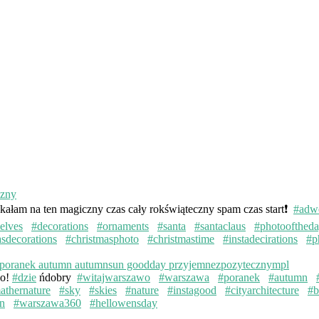
kałam na ten magiczny czas cały rokświąteczny spam czas start❗️
#adw
elves
#decorations
#ornaments
#santa
#santaclaus
#photoofthed
asdecorations
#christmasphoto
#christmastime
#instadecirations
#p
wo!
#dzie
ńdobry
#witajwarszawo
#warszawa
#poranek
#autumn
athernature
#sky
#skies
#nature
#instagood
#cityarchitecture
#b
n
#warszawa360
#hellowensday