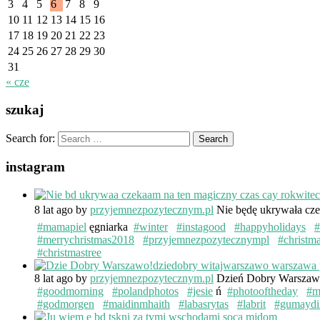
3
4
5
6
7
8
9
10
11
12
13
14
15
16
17
18
19
20
21
22
23
24
25
26
27
28
29
30
31
« cze
szukaj
Search for:
instagram
8 lat ago
by
przyjemnezpozytecznym.pl
Nie będę ukrywała cze
#mamapiel
ęgniarka
#winter
#instagood
#happyholidays
#
#merrychristmas2018
#przyjemnezpozytecznympl
#christm
#christmastree
8 lat ago
by
przyjemnezpozytecznym.pl
Dzień Dobry Warsza
#goodmorning
#polandphotos
#jesie
ń
#photooftheday
#m
#godmorgen
#maidinmhaith
#labasrytas
#labrit
#gumaydi