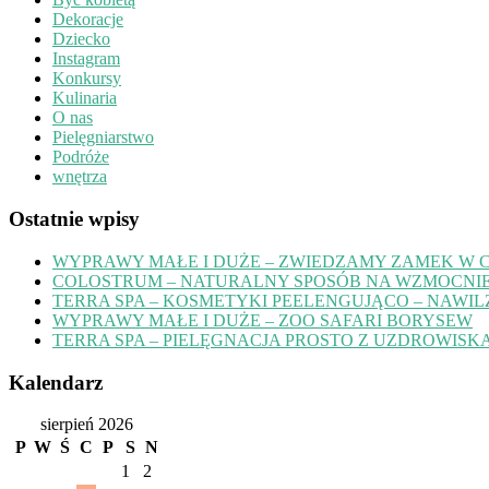
Dekoracje
Dziecko
Instagram
Konkursy
Kulinaria
O nas
Pielęgniarstwo
Podróże
wnętrza
Ostatnie wpisy
WYPRAWY MAŁE I DUŻE – ZWIEDZAMY ZAMEK W 
COLOSTRUM – NATURALNY SPOSÓB NA WZMOCNIE
TERRA SPA – KOSMETYKI PEELENGUJĄCO – NAWIL
WYPRAWY MAŁE I DUŻE – ZOO SAFARI BORYSEW
TERRA SPA – PIELĘGNACJA PROSTO Z UZDROWISK
Kalendarz
sierpień 2026
P
W
Ś
C
P
S
N
1
2