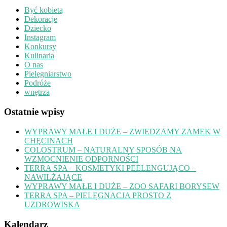
Być kobietą
Dekoracje
Dziecko
Instagram
Konkursy
Kulinaria
O nas
Pielęgniarstwo
Podróże
wnętrza
Ostatnie wpisy
WYPRAWY MAŁE I DUŻE – ZWIEDZAMY ZAMEK W
CHĘCINACH
COLOSTRUM – NATURALNY SPOSÓB NA
WZMOCNIENIE ODPORNOŚCI
TERRA SPA – KOSMETYKI PEELENGUJĄCO –
NAWILŻAJĄCE
WYPRAWY MAŁE I DUŻE – ZOO SAFARI BORYSEW
TERRA SPA – PIELĘGNACJA PROSTO Z
UZDROWISKA
Kalendarz