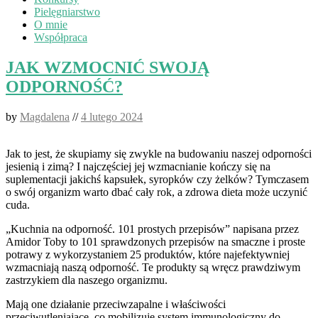
Pielęgniarstwo
O mnie
Współpraca
JAK WZMOCNIĆ SWOJĄ
ODPORNOŚĆ?
by
Magdalena
//
4 lutego 2024
Jak to jest, że skupiamy się zwykle na budowaniu naszej odporności
jesienią i zimą? I najczęściej jej wzmacnianie kończy się na
suplementacji jakichś kapsułek, syropków czy żelków? Tymczasem
o swój organizm warto dbać cały rok, a zdrowa dieta może uczynić
cuda.
„Kuchnia na odporność. 101 prostych przepisów” napisana przez
Amidor Toby to 101 sprawdzonych przepisów na smaczne i proste
potrawy z wykorzystaniem 25 produktów, które najefektywniej
wzmacniają naszą odporność. Te produkty są wręcz prawdziwym
zastrzykiem dla naszego organizmu.
Mają one działanie przeciwzapalne i właściwości
przeciwutleniające, co mobilizuje system immunologiczny do