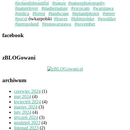
#polandisbeautiful
#nature
#naturephotography
#naturelover
#mathernature
#vscocam
#warszawa
#stolica
#forest
#landscape
#polandphotos
#street
#poczt
ówkazpolski
#leaves
#lubiepolske
#goodday
#igrespoland
#instawarszawa
#november
facebook
zBLOGowani
archiwum
czerwiec 2024
(1)
maj 2024
(4)
kwiecień 2024
(4)
marzec 2024
(3)
luty 2024
(4)
styczeń 2024
(3)
grudzień 2023
(4)
listopad 2023
(2)