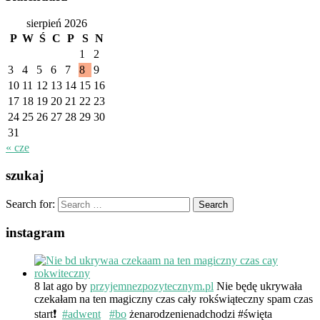
sierpień 2026
P
W
Ś
C
P
S
N
1
2
3
4
5
6
7
8
9
10
11
12
13
14
15
16
17
18
19
20
21
22
23
24
25
26
27
28
29
30
31
« cze
szukaj
Search for:
instagram
8 lat ago
by
przyjemnezpozytecznym.pl
Nie będę ukrywała
czekałam na ten magiczny czas cały rokświąteczny spam czas
start❗️
#adwent
#bo
żenarodzenienadchodzi #święta