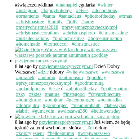
#świąteczenyklimat
#mamapiel
ęgniarka
#winter
#instagood
#happyholidays
#elves
#decorations
#ornaments
#santa
#santaclaus
#photooftheday
#xmas
#christmastree
#family
#jolly
#snow
#merrychristmas2018
#przyjemnezpozytecznympl
#christmasdecorations
#christmasphoto
#christmastime
#instadecirations
#photochristmas
#homeinspiration
#homemade
#homedecor
#christmastree
8 lat ago
by
przyjemnezpozytecznym.pl
Dzień Dobry
Warszawo!
#dzie
ńdobry
#witajwarszawo
#warszawa
#poranek
#autumn
#autumnsun
#goodday
#przyjemnezpozytecznympl
#goodmorning
#polandphotos
#jesie
ń
#photooftheday
#mathernature
#sky
#skies
#nature
#instagood
#cityarchitecture
#boungiorno
#bonjour
#getenmorgen
#buenosdias
#dobrojutro
#godmorgen
#maidinmhaith
#labasrytas
#labrit
#gumaydin
#warszawa360
#hellowensday
8 lat ago
by
przyjemnezpozytecznym.pl
Już wiem, że będę
tęsknić za tymi wschodami słońca...
#m
ójdom
#koloryjesieni
#helloautumn
#witajwarszawo
#warszawa
#poranek
#autumn
#autumnsun
#goodday