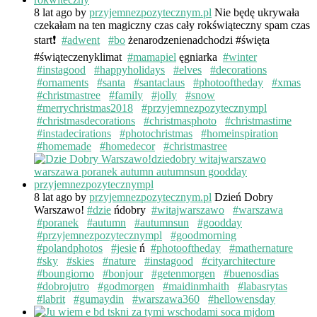
8 lat ago
by
przyjemnezpozytecznym.pl
Nie będę ukrywała
czekałam na ten magiczny czas cały rokświąteczny spam czas
start❗️
#adwent
#bo
żenarodzenienadchodzi #święta
#świąteczenyklimat
#mamapiel
ęgniarka
#winter
#instagood
#happyholidays
#elves
#decorations
#ornaments
#santa
#santaclaus
#photooftheday
#xmas
#christmastree
#family
#jolly
#snow
#merrychristmas2018
#przyjemnezpozytecznympl
#christmasdecorations
#christmasphoto
#christmastime
#instadecirations
#photochristmas
#homeinspiration
#homemade
#homedecor
#christmastree
8 lat ago
by
przyjemnezpozytecznym.pl
Dzień Dobry
Warszawo!
#dzie
ńdobry
#witajwarszawo
#warszawa
#poranek
#autumn
#autumnsun
#goodday
#przyjemnezpozytecznympl
#goodmorning
#polandphotos
#jesie
ń
#photooftheday
#mathernature
#sky
#skies
#nature
#instagood
#cityarchitecture
#boungiorno
#bonjour
#getenmorgen
#buenosdias
#dobrojutro
#godmorgen
#maidinmhaith
#labasrytas
#labrit
#gumaydin
#warszawa360
#hellowensday