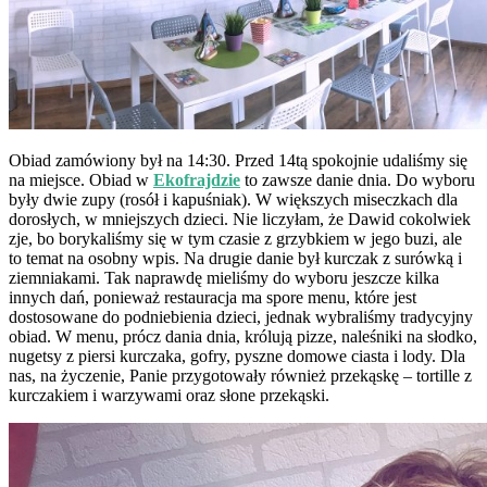
Obiad zamówiony był na 14:30. Przed 14tą spokojnie udaliśmy się
na miejsce. Obiad w
Ekofrajdzie
to zawsze danie dnia. Do wyboru
były dwie zupy (rosół i kapuśniak). W większych miseczkach dla
dorosłych, w mniejszych dzieci. Nie liczyłam, że Dawid cokolwiek
zje, bo borykaliśmy się w tym czasie z grzybkiem w jego buzi, ale
to temat na osobny wpis. Na drugie danie był kurczak z surówką i
ziemniakami. Tak naprawdę mieliśmy do wyboru jeszcze kilka
innych dań, ponieważ restauracja ma spore menu, które jest
dostosowane do podniebienia dzieci, jednak wybraliśmy tradycyjny
obiad. W menu, prócz dania dnia, królują pizze, naleśniki na słodko,
nugetsy z piersi kurczaka, gofry, pyszne domowe ciasta i lody. Dla
nas, na życzenie, Panie przygotowały również przekąskę – tortille z
kurczakiem i warzywami oraz słone przekąski.