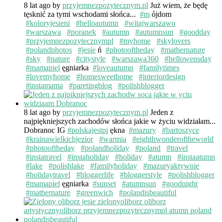
8 lat ago
by
przyjemnezpozytecznym.pl
Już wiem, że będę
tęsknić za tymi wschodami słońca...
#m
ójdom
#koloryjesieni
#helloautumn
#witajwarszawo
#warszawa
#poranek
#autumn
#autumnsun
#goodday
#przyjemnezpozytecznympl
#myhome
#skylovers
#polandphotos
#jesie
ń
#photooftheday
#mathernature
#sky
#nature
#citystyle
#warszawa360
#hellowensday
#mamapiel
ęgniarka
#loveautumn
#familytimes
#lovemyhome
#homesweethome
#interiordesign
#instamama
#paretingblog
#polishblogger
8 lat ago
by
przyjemnezpozytecznym.pl
Jeden z
najpiękniejszych zachodów słońca jakie w życiu widziałam...
Dobranoc IG
#polskajestpi
ękna
#mazury
#bartoszyce
#krainawielkichjezior
#warmia
#eighthwonderoftheworld
#photooftheday
#polandholiday
#poland
#travel
#instatravel
#instaholiday
#holiday
#atumn
#instaatumn
#lake
#polishlake
#familyholiday
#mazuryaktywnie
#holidaytravel
#bloggerlife
#bloggerstyle
#polishblogger
#mamapiel
ęgniarka
#sunset
#atumnsun
#goodnight
#mathernature
#greenwich
#polandisbeautiful