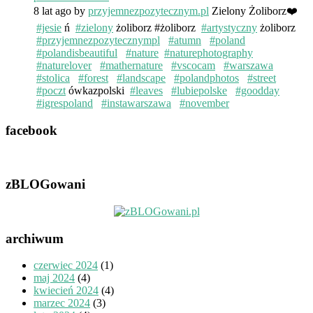
8 lat ago
by
przyjemnezpozytecznym.pl
Zielony Żoliborz❤️
#jesie
ń
#zielony
żoliborz #żoliborz
#artystyczny
żoliborz
#przyjemnezpozytecznympl
#atumn
#poland
#polandisbeautiful
#nature
#naturephotography
#naturelover
#mathernature
#vscocam
#warszawa
#stolica
#forest
#landscape
#polandphotos
#street
#poczt
ówkazpolski
#leaves
#lubiepolske
#goodday
#igrespoland
#instawarszawa
#november
facebook
zBLOGowani
archiwum
czerwiec 2024
(1)
maj 2024
(4)
kwiecień 2024
(4)
marzec 2024
(3)