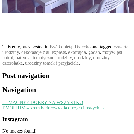
This entry was posted in
Być kobietą
,
Dziecko
and tagged
czwarte
urodziny
,
dekoraacje z alliexpress
,
ekofrajda
,
godan
,
motyw psi
patrol
,
patrycja
,
tematyczne urodziny
,
urodziny
,
urodziny
czterolatka
,
urodziny tomek i przyjaciele
.
Post navigation
Navigation
←
MAGNEZ DOBRY NA WSZYSTKO
EMOLIUM – krem barierowy dla dużych i małych
→
Instagram
No images found!