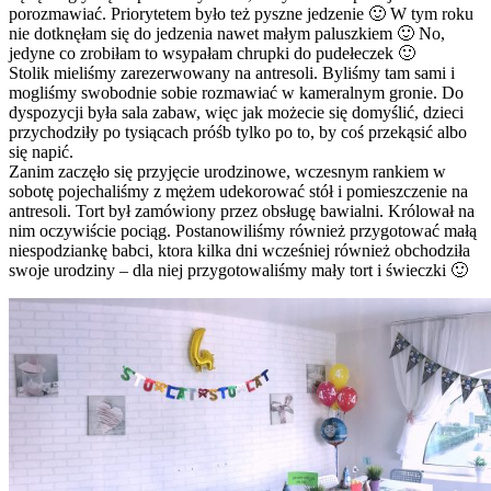
porozmawiać. Priorytetem było też pyszne jedzenie 🙂 W tym roku
nie dotknęłam się do jedzenia nawet małym paluszkiem 🙂 No,
jedyne co zrobiłam to wsypałam chrupki do pudełeczek 🙂
Stolik mieliśmy zarezerwowany na antresoli. Byliśmy tam sami i
mogliśmy swobodnie sobie rozmawiać w kameralnym gronie. Do
dyspozycji była sala zabaw, więc jak możecie się domyślić, dzieci
przychodziły po tysiącach próśb tylko po to, by coś przekąsić albo
się napić.
Zanim zaczęło się przyjęcie urodzinowe, wczesnym rankiem w
sobotę pojechaliśmy z mężem udekorować stół i pomieszczenie na
antresoli. Tort był zamówiony przez obsługę bawialni. Królował na
nim oczywiście pociąg. Postanowiliśmy również przygotować małą
niespodziankę babci, ktora kilka dni wcześniej również obchodziła
swoje urodziny – dla niej przygotowaliśmy mały tort i świeczki 🙂