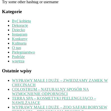
Try some other hashtag or username
Kategorie
Być kobietą
Dekoracje
Dziecko
Instagram
Konkursy
Kulinaria
O nas
Pielęgniarstwo
Podróże
wnętrza
Ostatnie wpisy
WYPRAWY MAŁE I DUŻE – ZWIEDZAMY ZAMEK W
CHĘCINACH
COLOSTRUM – NATURALNY SPOSÓB NA
WZMOCNIENIE ODPORNOŚCI
TERRA SPA – KOSMETYKI PEELENGUJĄCO –
NAWILŻAJĄCE
WYPRAWY MAŁE I DUŻE – ZOO SAFARI BORYSEW