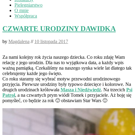
Pielęgniarstwo
O mnie
Współpraca
CZWARTE URODZINY DAWIDKA
by
Magdalena
//
10 listopada 2017
Za nami kolejny rok życia naszego dziecka. Co roku zdaję Wam
relację z jego urodzin. Dla nas to wyjątkowa data, a każdy wpis
ważną pamiątką. Czekaliśmy na naszego synka wiele lat dlatego tak
celebrujemy każde jego święto.
Co roku staramy się wybrać motyw przewodni urodzinowego
przyjęcia. Pierwsze urodziny były typowo dziecięce i kolorowe. Na
drugich urodzinach królowała
Masza i Niedźwiedź
. Na trzecich
Psi
Patrol
, a na czwartych prym wiódł Tomek i przyjaciele. Aż boję się
pomyśleć, co będzie za rok 🙂 obstawiam Star Wars 🙂