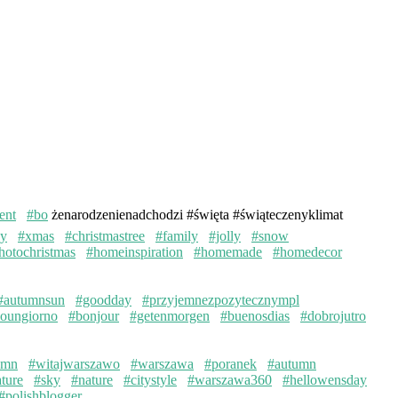
ent
#bo
żenarodzenienadchodzi #święta #świąteczenyklimat
ay
#xmas
#christmastree
#family
#jolly
#snow
hotochristmas
#homeinspiration
#homemade
#homedecor
#autumnsun
#goodday
#przyjemnezpozytecznympl
oungiorno
#bonjour
#getenmorgen
#buenosdias
#dobrojutro
umn
#witajwarszawo
#warszawa
#poranek
#autumn
ture
#sky
#nature
#citystyle
#warszawa360
#hellowensday
#polishblogger