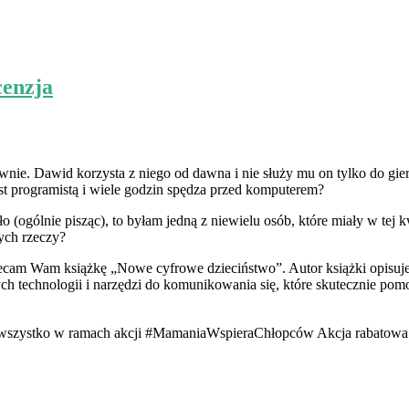
enzja
e. Dawid korzysta z niego od dawna i nie służy mu on tylko do gier,
st programistą i wiele godzin spędza przed komputerem?
o (ogólnie pisząc), to byłam jedną z niewielu osób, które miały w tej
ych rzeczy?
 polecam Wam książkę „Nowe cyfrowe dzieciństwo”. Autor książki opisu
h technologii i narzędzi do komunikowania się, które skutecznie pom
szystko w ramach akcji #MamaniaWspieraChłopców Akcja rabatowa t