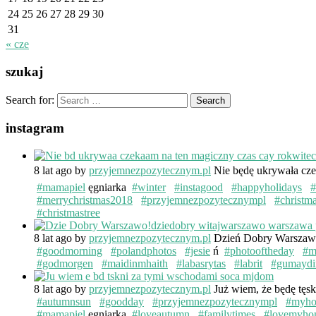
24
25
26
27
28
29
30
31
« cze
szukaj
Search for:
instagram
8 lat ago
by
przyjemnezpozytecznym.pl
Nie będę ukrywała cze
#mamapiel
ęgniarka
#winter
#instagood
#happyholidays
#
#merrychristmas2018
#przyjemnezpozytecznympl
#christm
#christmastree
8 lat ago
by
przyjemnezpozytecznym.pl
Dzień Dobry Warsza
#goodmorning
#polandphotos
#jesie
ń
#photooftheday
#m
#godmorgen
#maidinmhaith
#labasrytas
#labrit
#gumaydi
8 lat ago
by
przyjemnezpozytecznym.pl
Już wiem, że będę tęs
#autumnsun
#goodday
#przyjemnezpozytecznympl
#myh
#mamapiel
ęgniarka
#loveautumn
#familytimes
#lovemyho