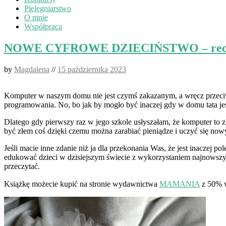
Pielęgniarstwo
O mnie
Współpraca
NOWE CYFROWE DZIECIŃSTWO – rec
by
Magdalena
//
15 października 2023
Komputer w naszym domu nie jest czymś zakazanym, a wręcz przeciwni
programowania. No, bo jak by mogło być inaczej gdy w domu tata je
Dlatego gdy pierwszy raz w jego szkole usłyszałam, że komputer to zł
być złem coś dzięki czemu można zarabiać pieniądze i uczyć się now
Jeśli macie inne zdanie niż ja dla przekonania Was, że jest inaczej
edukować dzieci w dzisiejszym świecie z wykorzystaniem najnowszyc
przeczytać.
Książkę możecie kupić na stronie wydawnictwa
MAMANIA
z 50% w