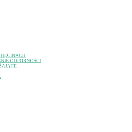
CHĘCINACH
NIE ODPORNOŚCI
ŻAJĄCE
A