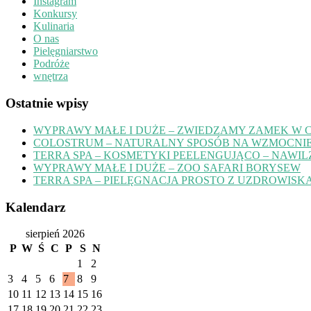
Instagram
Konkursy
Kulinaria
O nas
Pielęgniarstwo
Podróże
wnętrza
Ostatnie wpisy
WYPRAWY MAŁE I DUŻE – ZWIEDZAMY ZAMEK W 
COLOSTRUM – NATURALNY SPOSÓB NA WZMOCNIE
TERRA SPA – KOSMETYKI PEELENGUJĄCO – NAWIL
WYPRAWY MAŁE I DUŻE – ZOO SAFARI BORYSEW
TERRA SPA – PIELĘGNACJA PROSTO Z UZDROWISK
Kalendarz
sierpień 2026
P
W
Ś
C
P
S
N
1
2
3
4
5
6
7
8
9
10
11
12
13
14
15
16
17
18
19
20
21
22
23