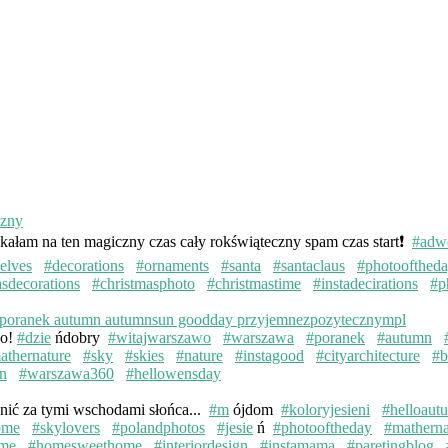
kałam na ten magiczny czas cały rokświąteczny spam czas start❗️
#adw
elves
#decorations
#ornaments
#santa
#santaclaus
#photoofthed
asdecorations
#christmasphoto
#christmastime
#instadecirations
#p
wo!
#dzie
ńdobry
#witajwarszawo
#warszawa
#poranek
#autumn
athernature
#sky
#skies
#nature
#instagood
#cityarchitecture
#b
n
#warszawa360
#hellowensday
knić za tymi wschodami słońca...
#m
ójdom
#koloryjesieni
#helloaut
ome
#skylovers
#polandphotos
#jesie
ń
#photooftheday
#matherna
me
#homesweethome
#interiordesign
#instamama
#paretingblog