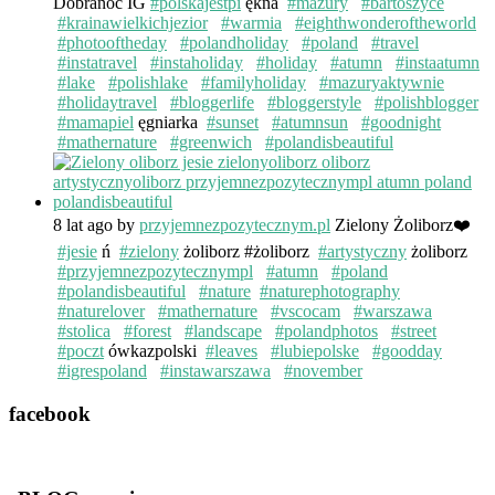
Dobranoc IG
#polskajestpi
ękna
#mazury
#bartoszyce
#krainawielkichjezior
#warmia
#eighthwonderoftheworld
#photooftheday
#polandholiday
#poland
#travel
#instatravel
#instaholiday
#holiday
#atumn
#instaatumn
#lake
#polishlake
#familyholiday
#mazuryaktywnie
#holidaytravel
#bloggerlife
#bloggerstyle
#polishblogger
#mamapiel
ęgniarka
#sunset
#atumnsun
#goodnight
#mathernature
#greenwich
#polandisbeautiful
8 lat ago
by
przyjemnezpozytecznym.pl
Zielony Żoliborz❤️
#jesie
ń
#zielony
żoliborz #żoliborz
#artystyczny
żoliborz
#przyjemnezpozytecznympl
#atumn
#poland
#polandisbeautiful
#nature
#naturephotography
#naturelover
#mathernature
#vscocam
#warszawa
#stolica
#forest
#landscape
#polandphotos
#street
#poczt
ówkazpolski
#leaves
#lubiepolske
#goodday
#igrespoland
#instawarszawa
#november
facebook