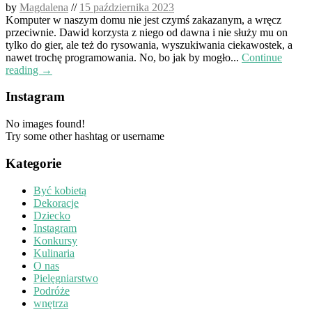
by
Magdalena
//
15 października 2023
Komputer w naszym domu nie jest czymś zakazanym, a wręcz
przeciwnie. Dawid korzysta z niego od dawna i nie służy mu on
tylko do gier, ale też do rysowania, wyszukiwania ciekawostek, a
nawet trochę programowania. No, bo jak by mogło...
Continue
reading →
Instagram
No images found!
Try some other hashtag or username
Kategorie
Być kobietą
Dekoracje
Dziecko
Instagram
Konkursy
Kulinaria
O nas
Pielęgniarstwo
Podróże
wnętrza