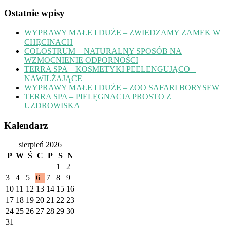
Ostatnie wpisy
WYPRAWY MAŁE I DUŻE – ZWIEDZAMY ZAMEK W
CHĘCINACH
COLOSTRUM – NATURALNY SPOSÓB NA
WZMOCNIENIE ODPORNOŚCI
TERRA SPA – KOSMETYKI PEELENGUJĄCO –
NAWILŻAJĄCE
WYPRAWY MAŁE I DUŻE – ZOO SAFARI BORYSEW
TERRA SPA – PIELĘGNACJA PROSTO Z
UZDROWISKA
Kalendarz
sierpień 2026
P
W
Ś
C
P
S
N
1
2
3
4
5
6
7
8
9
10
11
12
13
14
15
16
17
18
19
20
21
22
23
24
25
26
27
28
29
30
31