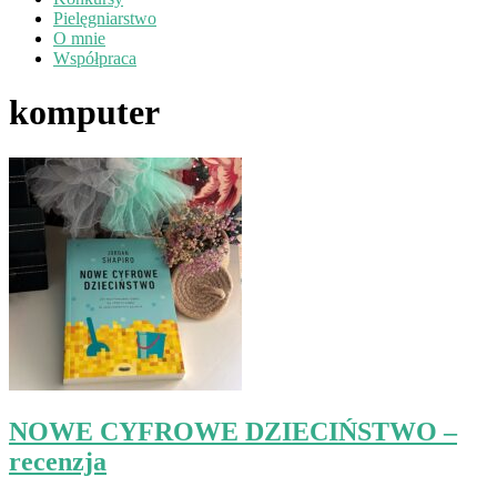
Pielęgniarstwo
O mnie
Współpraca
komputer
NOWE CYFROWE DZIECIŃSTWO –
recenzja