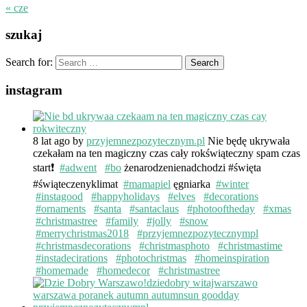
« cze
szukaj
Search for:
instagram
8 lat ago
by
przyjemnezpozytecznym.pl
Nie będę ukrywała
czekałam na ten magiczny czas cały rokświąteczny spam czas
start❗️
#adwent
#bo
żenarodzenienadchodzi #święta
#świąteczenyklimat
#mamapiel
ęgniarka
#winter
#instagood
#happyholidays
#elves
#decorations
#ornaments
#santa
#santaclaus
#photooftheday
#xmas
#christmastree
#family
#jolly
#snow
#merrychristmas2018
#przyjemnezpozytecznympl
#christmasdecorations
#christmasphoto
#christmastime
#instadecirations
#photochristmas
#homeinspiration
#homemade
#homedecor
#christmastree