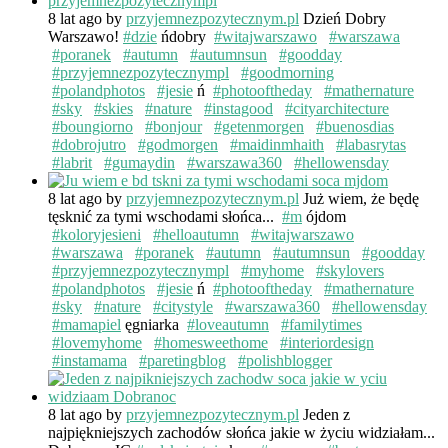
8 lat ago
by
przyjemnezpozytecznym.pl
Dzień Dobry
Warszawo!
#dzie
ńdobry
#witajwarszawo
#warszawa
#poranek
#autumn
#autumnsun
#goodday
#przyjemnezpozytecznympl
#goodmorning
#polandphotos
#jesie
ń
#photooftheday
#mathernature
#sky
#skies
#nature
#instagood
#cityarchitecture
#boungiorno
#bonjour
#getenmorgen
#buenosdias
#dobrojutro
#godmorgen
#maidinmhaith
#labasrytas
#labrit
#gumaydin
#warszawa360
#hellowensday
8 lat ago
by
przyjemnezpozytecznym.pl
Już wiem, że będę
tęsknić za tymi wschodami słońca...
#m
ójdom
#koloryjesieni
#helloautumn
#witajwarszawo
#warszawa
#poranek
#autumn
#autumnsun
#goodday
#przyjemnezpozytecznympl
#myhome
#skylovers
#polandphotos
#jesie
ń
#photooftheday
#mathernature
#sky
#nature
#citystyle
#warszawa360
#hellowensday
#mamapiel
ęgniarka
#loveautumn
#familytimes
#lovemyhome
#homesweethome
#interiordesign
#instamama
#paretingblog
#polishblogger
8 lat ago
by
przyjemnezpozytecznym.pl
Jeden z
najpiękniejszych zachodów słońca jakie w życiu widziałam...