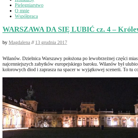
Pielęgniarstwo
O mnie
Współpraca
WARSZAWA DA SIĘ LUBIĆ cz. 4 – Królew
by
Magdalena
//
13 grudnia 2017
Wilanów. Dzielnica Warszawy położona po lewobrzeżnej części miast
najcenniejszych zabytków europejskiego baroku. Wilanów był ulubioną 
kolorowych diod i zaprasza na spacer w wyjątkowej scenerii. To tu