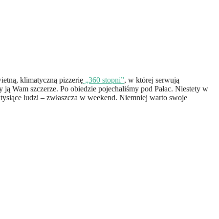
etną, klimatyczną pizzerię
„360 stopni”
, w której serwują
 ją Wam szczerze. Po obiedzie pojechaliśmy pod Pałac. Niestety w
ją tysiące ludzi – zwłaszcza w weekend. Niemniej warto swoje