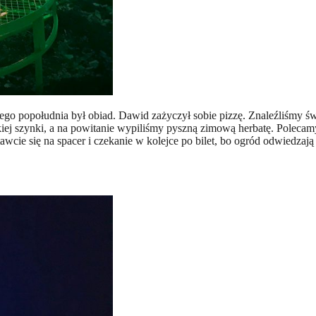
o popołudnia był obiad. Dawid zażyczył sobie pizzę. Znaleźliśmy świ
ej szynki, a na powitanie wypiliśmy pyszną zimową herbatę. Polecamy
tawcie się na spacer i czekanie w kolejce po bilet, bo ogród odwiedza