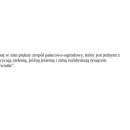
i się w nim piękny zespół pałacowo-ogrodowy
, który
jest jednym z
cają zielenią, późną jesienią i zimą rozbłyskują tysiącem
wiatła”.