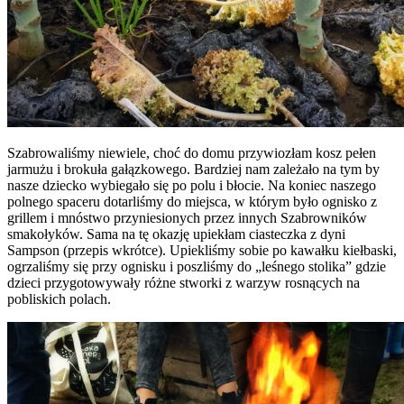
Szabrowaliśmy niewiele, choć do domu przywiozłam kosz pełen
jarmużu i brokuła gałązkowego. Bardziej nam zależało na tym by
nasze dziecko wybiegało się po polu i błocie. Na koniec naszego
polnego spaceru dotarliśmy do miejsca, w którym było ognisko z
grillem i mnóstwo przyniesionych przez innych Szabrowników
smakołyków. Sama na tę okazję upiekłam ciasteczka z dyni
Sampson (przepis wkrótce). Upiekliśmy sobie po kawałku kiełbaski,
ogrzaliśmy się przy ognisku i poszliśmy do „leśnego stolika” gdzie
dzieci przygotowywały różne stworki z warzyw rosnących na
pobliskich polach.