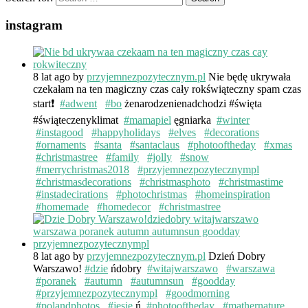
instagram
8 lat ago
by
przyjemnezpozytecznym.pl
Nie będę ukrywała
czekałam na ten magiczny czas cały rokświąteczny spam czas
start❗️
#adwent
#bo
żenarodzenienadchodzi #święta
#świąteczenyklimat
#mamapiel
ęgniarka
#winter
#instagood
#happyholidays
#elves
#decorations
#ornaments
#santa
#santaclaus
#photooftheday
#xmas
#christmastree
#family
#jolly
#snow
#merrychristmas2018
#przyjemnezpozytecznympl
#christmasdecorations
#christmasphoto
#christmastime
#instadecirations
#photochristmas
#homeinspiration
#homemade
#homedecor
#christmastree
8 lat ago
by
przyjemnezpozytecznym.pl
Dzień Dobry
Warszawo!
#dzie
ńdobry
#witajwarszawo
#warszawa
#poranek
#autumn
#autumnsun
#goodday
#przyjemnezpozytecznympl
#goodmorning
#polandphotos
#jesie
ń
#photooftheday
#mathernature