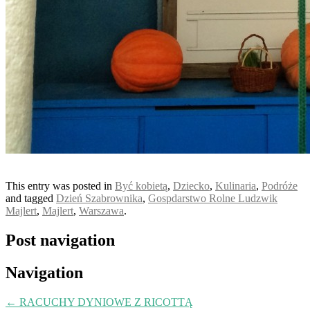
This entry was posted in
Być kobietą
,
Dziecko
,
Kulinaria
,
Podróże
and tagged
Dzień Szabrownika
,
Gospdarstwo Rolne Ludzwik
Majlert
,
Majlert
,
Warszawa
.
Post navigation
Navigation
←
RACUCHY DYNIOWE Z RICOTTĄ