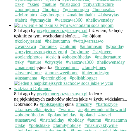
#sky
#skies
#nature
#instagood
#cityarchitecture
#boungiorno
#bonjour
#getenmorgen
#buenosdias
#dobrojutro
#godmorgen
#maidinmhaith
#labasrytas
#labrit
#gumaydin
#warszawa360
#hellowensday
8 lat ago
by
przyjemnezpozytecznym.pl
Już wiem, że będę
tęsknić za tymi wschodami słońca...
#m
ójdom
#koloryjesieni
#helloautumn
#witajwarszawo
#warszawa
#poranek
#autumn
#autumnsun
#goodday
#przyjemnezpozytecznympl
#myhome
#skylovers
#polandphotos
#jesie
ń
#photooftheday
#mathernature
#sky
#nature
#citystyle
#warszawa360
#hellowensday
#mamapiel
ęgniarka
#loveautumn
#familytimes
#lovemyhome
#homesweethome
#interiordesign
#instamama
#paretingblog
#polishblogger
8 lat ago
by
przyjemnezpozytecznym.pl
Jeden z
najpiękniejszych zachodów słońca jakie w życiu widziałam...
Dobranoc IG
#polskajestpi
ękna
#mazury
#bartoszyce
#krainawielkichjezior
#warmia
#eighthwonderoftheworld
#photooftheday
#polandholiday
#poland
#travel
#instatravel
#instaholiday
#holiday
#atumn
#instaatumn
#lake
#polishlake
#familyholiday
#mazuryaktywnie
#holidaytravel
#bloggerlife
#bloggerstyle
#polishblogger