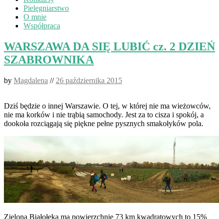
Pielęgniarstwo
O mnie
Współpraca
WARSZAWA DA SIĘ LUBIĆ cz. 2 DZIEŃ
SZABROWNIKA
by
Magdalena
//
26 października 2015
Dziś będzie o innej Warszawie. O tej, w której nie ma wieżowców,
nie ma korków i nie trąbią samochody. Jest za to cisza i spokój, a
dookoła rozciągają się piękne pełne pysznych smakołyków pola.
Zielona Białołęka ma powierzchnię 73 km kwadratowych to 15%