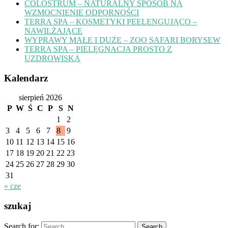
COLOSTRUM – NATURALNY SPOSÓB NA
WZMOCNIENIE ODPORNOŚCI
TERRA SPA – KOSMETYKI PEELENGUJĄCO –
NAWILŻAJĄCE
WYPRAWY MAŁE I DUŻE – ZOO SAFARI BORYSEW
TERRA SPA – PIELĘGNACJA PROSTO Z
UZDROWISKA
Kalendarz
sierpień 2026
P
W
Ś
C
P
S
N
1
2
3
4
5
6
7
8
9
10
11
12
13
14
15
16
17
18
19
20
21
22
23
24
25
26
27
28
29
30
31
« cze
szukaj
Search for: