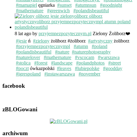
#mamapiel
ęgniarka
#sunset
#atumnsun
#goodnight
#mathernature
#greenwich
#polandisbeautiful
8 lat ago
by
przyjemnezpozytecznym.pl
Zielony Żoliborz❤️
#jesie
ń
#zielony
żoliborz #żoliborz
#artystyczny
żoliborz
#przyjemnezpozytecznympl
#atumn
#poland
#polandisbeautiful
#nature
#naturephotography
#naturelover
#mathernature
#vscocam
#warszawa
#stolica
#forest
#landscape
#polandphotos
#street
#poczt
ówkazpolski
#leaves
#lubiepolske
#goodday
#igrespoland
#instawarszawa
#november
facebook
zBLOGowani
archiwum