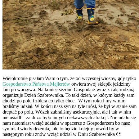
Wielokrotnie pisałam Wam o tym, że od wczesnej wiosny, gdy tylko
Gospodarstwo Państwa Majlertów
otwiera swój sklepik jeździmy
tam po warzywa. Na koniec sezonu Gospodarz wraz z całą rodziną
organizuje Dzień Szabrownika. To taki dzień, w którym każdy sam
chodzi po polu i zbiera co tylko chce. W tym roku i my w nim
braliśmy udział. W końcu nasz syn na tyle urósł, że był w stanie sam
dreptać po polu. Wózek zabraliśmy asekuracyjnie, ale i tak w nim
nie usiadł – za dużo było innych ciekawszych atrakcji. Nie udało się
nam natomiast wziąć udziału w spacerze z Gospodarzem bo nasz
syn miał wtedy drzemkę, ale to będzie kolejny powód by w
następnym roku znów wziąć udział w Dniu Szabrownika 🙂