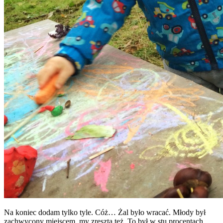
Na koniec dodam tylko tyle. Cóż… Żal było wracać. Młody był
zachwycony miejscem, my zresztą też. To był w stu procentach