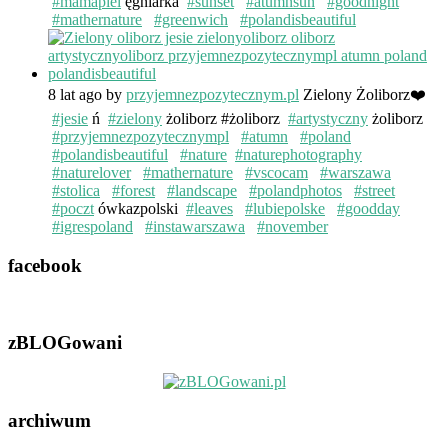
#mamapiel
ęgniarka
#sunset
#atumnsun
#goodnight
#mathernature
#greenwich
#polandisbeautiful
8 lat ago
by
przyjemnezpozytecznym.pl
Zielony Żoliborz❤️
#jesie
ń
#zielony
żoliborz #żoliborz
#artystyczny
żoliborz
#przyjemnezpozytecznympl
#atumn
#poland
#polandisbeautiful
#nature
#naturephotography
#naturelover
#mathernature
#vscocam
#warszawa
#stolica
#forest
#landscape
#polandphotos
#street
#poczt
ówkazpolski
#leaves
#lubiepolske
#goodday
#igrespoland
#instawarszawa
#november
facebook
zBLOGowani
archiwum