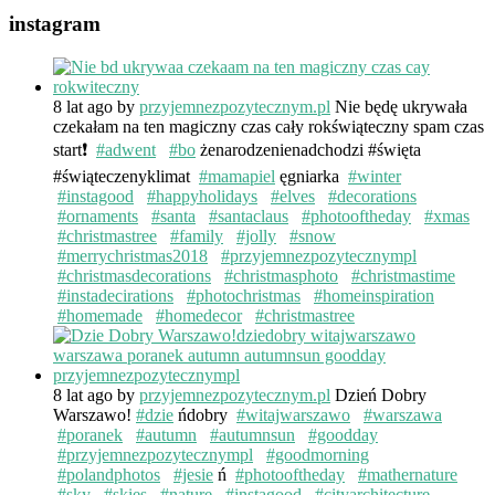
instagram
8 lat ago
by
przyjemnezpozytecznym.pl
Nie będę ukrywała
czekałam na ten magiczny czas cały rokświąteczny spam czas
start❗️
#adwent
#bo
żenarodzenienadchodzi #święta
#świąteczenyklimat
#mamapiel
ęgniarka
#winter
#instagood
#happyholidays
#elves
#decorations
#ornaments
#santa
#santaclaus
#photooftheday
#xmas
#christmastree
#family
#jolly
#snow
#merrychristmas2018
#przyjemnezpozytecznympl
#christmasdecorations
#christmasphoto
#christmastime
#instadecirations
#photochristmas
#homeinspiration
#homemade
#homedecor
#christmastree
8 lat ago
by
przyjemnezpozytecznym.pl
Dzień Dobry
Warszawo!
#dzie
ńdobry
#witajwarszawo
#warszawa
#poranek
#autumn
#autumnsun
#goodday
#przyjemnezpozytecznympl
#goodmorning
#polandphotos
#jesie
ń
#photooftheday
#mathernature
#sky
#skies
#nature
#instagood
#cityarchitecture