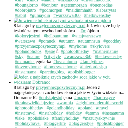
#boungiorno
#bonjour
#getenmorgen
#buenosdias
#dobrojutro
#godmorgen
#maidinmhaith
#labasrytas
#labrit
#gumaydin
#warszawa360
#hellowensday
8 lat ago
by
przyjemnezpozytecznym.pl
Już wiem, że będę
tęsknić za tymi wschodami słońca...
#m
ójdom
#koloryjesieni
#helloautumn
#witajwarszawo
#warszawa
#poranek
#autumn
#autumnsun
#goodday
#przyjemnezpozytecznympl
#myhome
#skylovers
#polandphotos
#jesie
ń
#photooftheday
#mathernature
#sky
#nature
#citystyle
#warszawa360
#hellowensday
#mamapiel
ęgniarka
#loveautumn
#familytimes
#lovemyhome
#homesweethome
#interiordesign
#instamama
#paretingblog
#polishblogger
8 lat ago
by
przyjemnezpozytecznym.pl
Jeden z
najpiękniejszych zachodów słońca jakie w życiu widziałam...
Dobranoc IG
#polskajestpi
ękna
#mazury
#bartoszyce
#krainawielkichjezior
#warmia
#eighthwonderoftheworld
#photooftheday
#polandholiday
#poland
#travel
#instatravel
#instaholiday
#holiday
#atumn
#instaatumn
#lake
#polishlake
#familyholiday
#mazuryaktywnie
#holidaytravel
#bloggerlife
#bloggerstyle
#polishblogger