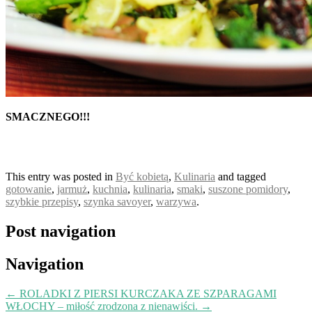
SMACZNEGO!!!
This entry was posted in
Być kobietą
,
Kulinaria
and tagged
gotowanie
,
jarmuż
,
kuchnia
,
kulinaria
,
smaki
,
suszone pomidory
,
szybkie przepisy
,
szynka savoyer
,
warzywa
.
Post navigation
Navigation
←
ROLADKI Z PIERSI KURCZAKA ZE SZPARAGAMI
WŁOCHY – miłość zrodzona z nienawiści.
→