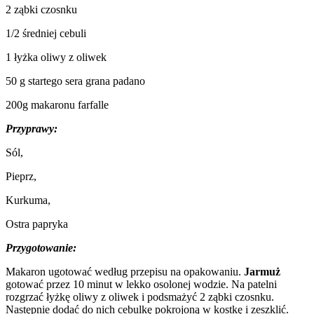
2 ząbki czosnku
1/2 średniej cebuli
1 łyżka oliwy z oliwek
50 g startego sera grana padano
200g makaronu farfalle
Przyprawy:
Sól,
Pieprz,
Kurkuma,
Ostra papryka
Przygotowanie:
Makaron ugotować według przepisu na opakowaniu.
Jarmuż
gotować przez 10 minut w lekko osolonej wodzie. Na patelni
rozgrzać łyżkę oliwy z oliwek i podsmażyć 2 ząbki czosnku.
Następnie dodać do nich cebulkę pokrojoną w kostkę i zeszklić.