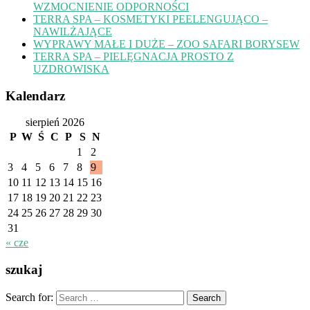
WZMOCNIENIE ODPORNOŚCI
TERRA SPA – KOSMETYKI PEELENGUJĄCO –
NAWILŻAJĄCE
WYPRAWY MAŁE I DUŻE – ZOO SAFARI BORYSEW
TERRA SPA – PIELĘGNACJA PROSTO Z
UZDROWISKA
Kalendarz
sierpień 2026
P
W
Ś
C
P
S
N
1
2
3
4
5
6
7
8
9
10
11
12
13
14
15
16
17
18
19
20
21
22
23
24
25
26
27
28
29
30
31
« cze
szukaj
Search for: