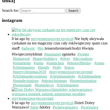
szukaj
Search for:
instagram
8 lat ago
by
przyjemnezpozytecznym.pl
Nie będę ukrywała
czekałam na ten magiczny czas cały rokświąteczny spam czas
start❗️
#adwent
#bo
żenarodzenienadchodzi #święta
#świąteczenyklimat
#mamapiel
ęgniarka
#winter
#instagood
#happyholidays
#elves
#decorations
#ornaments
#santa
#santaclaus
#photooftheday
#xmas
#christmastree
#family
#jolly
#snow
#merrychristmas2018
#przyjemnezpozytecznympl
#christmasdecorations
#christmasphoto
#christmastime
#instadecirations
#photochristmas
#homeinspiration
#homemade
#homedecor
#christmastree
8 lat ago
by
przyjemnezpozytecznym.pl
Dzień Dobry
Warszawo!
#dzie
ńdobry
#witajwarszawo
#warszawa