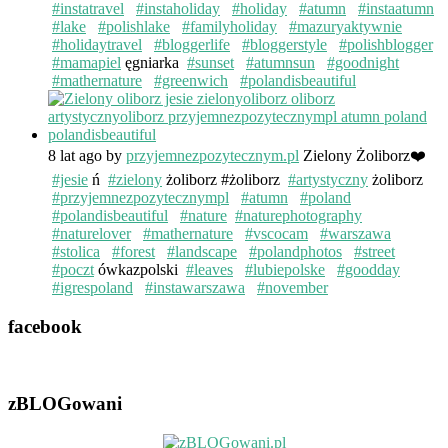
#instatravel
#instaholiday
#holiday
#atumn
#instaatumn
#lake
#polishlake
#familyholiday
#mazuryaktywnie
#holidaytravel
#bloggerlife
#bloggerstyle
#polishblogger
#mamapiel
ęgniarka
#sunset
#atumnsun
#goodnight
#mathernature
#greenwich
#polandisbeautiful
8 lat ago
by
przyjemnezpozytecznym.pl
Zielony Żoliborz❤️
#jesie
ń
#zielony
żoliborz #żoliborz
#artystyczny
żoliborz
#przyjemnezpozytecznympl
#atumn
#poland
#polandisbeautiful
#nature
#naturephotography
#naturelover
#mathernature
#vscocam
#warszawa
#stolica
#forest
#landscape
#polandphotos
#street
#poczt
ówkazpolski
#leaves
#lubiepolske
#goodday
#igrespoland
#instawarszawa
#november
facebook
zBLOGowani