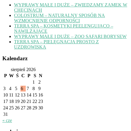
WYPRAWY MAŁE I DUŻE – ZWIEDZAMY ZAMEK W
CHĘCINACH
COLOSTRUM – NATURALNY SPOSÓB NA
WZMOCNIENIE ODPORNOŚCI
TERRA SPA – KOSMETYKI PEELENGUJĄCO –
NAWILŻAJĄCE
WYPRAWY MAŁE I DUŻE – ZOO SAFARI BORYSEW
TERRA SPA – PIELĘGNACJA PROSTO Z
UZDROWISKA
Kalendarz
sierpień 2026
P
W
Ś
C
P
S
N
1
2
3
4
5
6
7
8
9
10
11
12
13
14
15
16
17
18
19
20
21
22
23
24
25
26
27
28
29
30
31
« cze