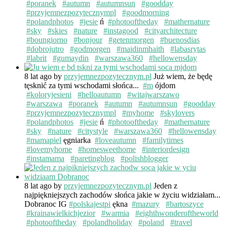
#poranek
#autumn
#autumnsun
#goodday
#przyjemnezpozytecznympl
#goodmorning
#polandphotos
#jesie
ń
#photooftheday
#mathernature
#sky
#skies
#nature
#instagood
#cityarchitecture
#boungiorno
#bonjour
#getenmorgen
#buenosdias
#dobrojutro
#godmorgen
#maidinmhaith
#labasrytas
#labrit
#gumaydin
#warszawa360
#hellowensday
8 lat ago
by
przyjemnezpozytecznym.pl
Już wiem, że będę
tęsknić za tymi wschodami słońca...
#m
ójdom
#koloryjesieni
#helloautumn
#witajwarszawo
#warszawa
#poranek
#autumn
#autumnsun
#goodday
#przyjemnezpozytecznympl
#myhome
#skylovers
#polandphotos
#jesie
ń
#photooftheday
#mathernature
#sky
#nature
#citystyle
#warszawa360
#hellowensday
#mamapiel
ęgniarka
#loveautumn
#familytimes
#lovemyhome
#homesweethome
#interiordesign
#instamama
#paretingblog
#polishblogger
8 lat ago
by
przyjemnezpozytecznym.pl
Jeden z
najpiękniejszych zachodów słońca jakie w życiu widziałam...
Dobranoc IG
#polskajestpi
ękna
#mazury
#bartoszyce
#krainawielkichjezior
#warmia
#eighthwonderoftheworld
#photooftheday
#polandholiday
#poland
#travel