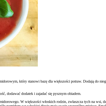
midorowym, który stanowi bazę dla większości potraw. Dodają do nieg
 ilość, dodawać dodatek i zajadać się pysznym obiadem.
midorowego. W większości włoskich rodzin, zwłaszcza tych na wsi, dzi
W ogóle pomidory we włoskiej diecie mają swoje szczególne miejsce. S