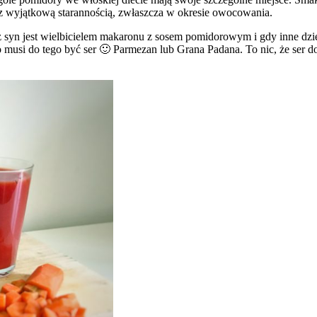
 z wyjątkową starannością, zwłaszcza w okresie owocowania.
yn jest wielbicielem makaronu z sosem pomidorowym i gdy inne dzieci
usi do tego być ser 🙂 Parmezan lub Grana Padana. To nic, że ser do 