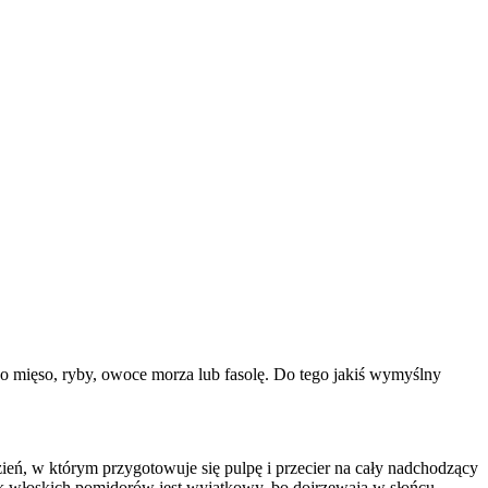
o mięso, ryby, owoce morza lub fasolę. Do tego jakiś wymyślny
eń, w którym przygotowuje się pulpę i przecier na cały nadchodzący
mak włoskich pomidorów jest wyjątkowy, bo dojrzewają w słońcu.