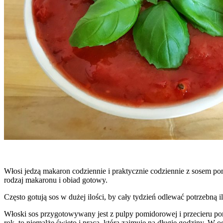
Włosi jedzą makaron codziennie i praktycznie codziennie z sosem po
rodzaj makaronu i obiad gotowy.
Często gotują sos w dużej ilości, by cały tydzień odlewać potrzebną
Włoski sos przygotowywany jest z pulpy pomidorowej i przecieru po
rok, to niemalże święto i praca, która zajmuje na długie godziny. 