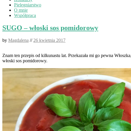
Pielęgniarstwo
O mnie
Współpraca
SUGO – włoski sos pomidorowy
by
Magdalena
//
26 kwietnia 2017
Znam ten przepis od kilkunastu lat. Przekazała mi go pewna Włoszka,
włoski sos pomidorowy.