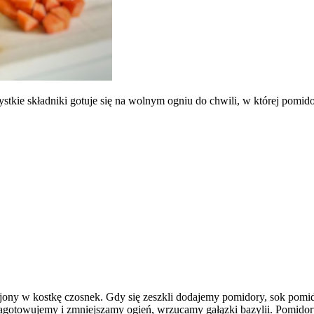
ystkie składniki gotuje się na wolnym ogniu do chwili, w której pomido
jony w kostkę czosnek. Gdy się zeszkli dodajemy pomidory, sok pomi
towujemy i zmniejszamy ogień, wrzucamy gałązki bazylii. Pomidory g