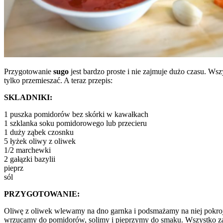
Przygotowanie
sugo
jest bardzo proste i nie zajmuje dużo czasu. Wsz
tylko przemieszać. A teraz przepis:
SKLADNIKI:
1 puszka pomidorów bez skórki w kawałkach
1 szklanka soku pomidorowego lub przecieru
1 duży ząbek czosnku
5 łyżek oliwy z oliwek
1/2 marchewki
2 gałązki bazylii
pieprz
sól
PRZYGOTOWANIE:
Oliwę z oliwek wlewamy na dno garnka i podsmażamy na niej pokro
wrzucamy do pomidorów, solimy i pieprzymy do smaku. Wszystko zago