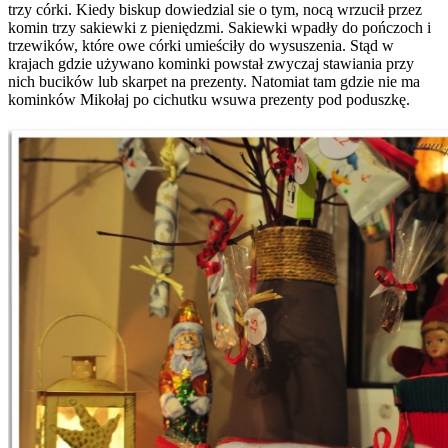
trzy córki. Kiedy biskup dowiedzial sie o tym, nocą wrzucił przez
komin trzy sakiewki z pieniędzmi. Sakiewki wpadły do pończoch i
trzewików, które owe córki umieściły do wysuszenia. Stąd w
krajach gdzie używano kominki powstał zwyczaj stawiania przy
nich bucików lub skarpet na prezenty. Natomiat tam gdzie nie ma
kominków Mikołaj po cichutku wsuwa prezenty pod poduszkę.