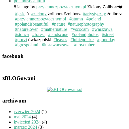
8 lat ago
by
przyjemnezpozytecznym.pl
Zielony Żoliborz❤️
#jesie
ń
#zielony
żoliborz #żoliborz
#artystyczny
żoliborz
#przyjemnezpozytecznympl
#atumn
#poland
#polandisbeautiful
#nature
#naturephotography
#naturelover
#mathernature
#vscocam
#warszawa
#stolica
#forest
#landscape
#polandphotos
#street
#poczt
ówkazpolski
#leaves
#lubiepolske
#goodday
#igrespoland
#instawarszawa
#november
facebook
zBLOGowani
archiwum
czerwiec 2024
(1)
maj 2024
(4)
kwiecień 2024
(4)
marzec 2024
(3)