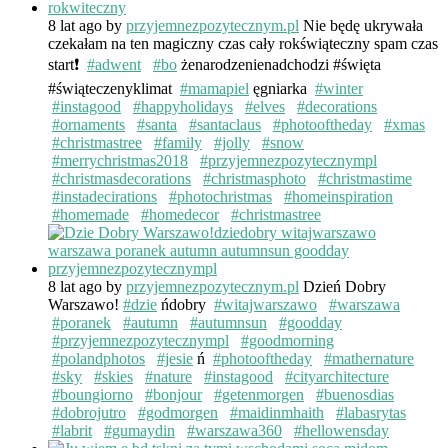
8 lat ago
by
przyjemnezpozytecznym.pl
Nie będę ukrywała
czekałam na ten magiczny czas cały rokświąteczny spam czas
start❗️
#adwent
#bo
żenarodzenienadchodzi #święta
#świąteczenyklimat
#mamapiel
ęgniarka
#winter
#instagood
#happyholidays
#elves
#decorations
#ornaments
#santa
#santaclaus
#photooftheday
#xmas
#christmastree
#family
#jolly
#snow
#merrychristmas2018
#przyjemnezpozytecznympl
#christmasdecorations
#christmasphoto
#christmastime
#instadecirations
#photochristmas
#homeinspiration
#homemade
#homedecor
#christmastree
8 lat ago
by
przyjemnezpozytecznym.pl
Dzień Dobry
Warszawo!
#dzie
ńdobry
#witajwarszawo
#warszawa
#poranek
#autumn
#autumnsun
#goodday
#przyjemnezpozytecznympl
#goodmorning
#polandphotos
#jesie
ń
#photooftheday
#mathernature
#sky
#skies
#nature
#instagood
#cityarchitecture
#boungiorno
#bonjour
#getenmorgen
#buenosdias
#dobrojutro
#godmorgen
#maidinmhaith
#labasrytas
#labrit
#gumaydin
#warszawa360
#hellowensday