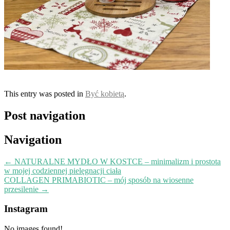
This entry was posted in
Być kobietą
.
Post navigation
Navigation
←
NATURALNE MYDŁO W KOSTCE – minimalizm i prostota
w mojej codziennej pielęgnacji ciała
COLLAGEN PRIMABIOTIC – mój sposób na wiosenne
przesilenie
→
Instagram
No images found!