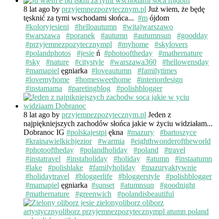
8 lat ago
by
przyjemnezpozytecznym.pl
Już wiem, że będę
tęsknić za tymi wschodami słońca...
#m
ójdom
#koloryjesieni
#helloautumn
#witajwarszawo
#warszawa
#poranek
#autumn
#autumnsun
#goodday
#przyjemnezpozytecznympl
#myhome
#skylovers
#polandphotos
#jesie
ń
#photooftheday
#mathernature
#sky
#nature
#citystyle
#warszawa360
#hellowensday
#mamapiel
ęgniarka
#loveautumn
#familytimes
#lovemyhome
#homesweethome
#interiordesign
#instamama
#paretingblog
#polishblogger
8 lat ago
by
przyjemnezpozytecznym.pl
Jeden z
najpiękniejszych zachodów słońca jakie w życiu widziałam...
Dobranoc IG
#polskajestpi
ękna
#mazury
#bartoszyce
#krainawielkichjezior
#warmia
#eighthwonderoftheworld
#photooftheday
#polandholiday
#poland
#travel
#instatravel
#instaholiday
#holiday
#atumn
#instaatumn
#lake
#polishlake
#familyholiday
#mazuryaktywnie
#holidaytravel
#bloggerlife
#bloggerstyle
#polishblogger
#mamapiel
ęgniarka
#sunset
#atumnsun
#goodnight
#mathernature
#greenwich
#polandisbeautiful