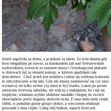
Jesień zagościła na dobre, a ja tęsknie za latem. Za tymi dniami gdy
boso biegaliśmy po trawie, za kumkaniem żab nad Tereszewskim
rozlewiskiem, wreszcie za szumem morza i ćwierkającymi ptakami
w drzewach tuż za oknami pokoju, w którym spędziłam całe
dzieciństwo. Choć jesień jest urokliwa i mieni się wieloma kolorami
to zdecydowanie wolę lato. Gdy nie muszę zastanawiać się czy rano
wystarczy mi tylko sweter czy musi to być kurtka. Latem po prostu
zarzucam zwiewną sukienkę, nie walczę z makijażem, bo i tak się
rozpłynie, wkładam szybko ulubione sandałki i biegnę do swoich
obowiązków przez skąpany słońcem świat. Z rana otula mnie ciepły
chłód, w południe grzeje gorące słońce, a wieczorem relaksuje
pozostałe z dnia ciepło. Lubię mój balkon, zapach świeczek