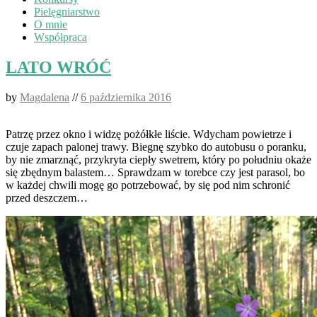
Pielęgniarstwo
O mnie
Współpraca
LATO WRÓĆ
by
Magdalena
//
6 października 2016
Patrzę przez okno i widzę pożółkłe liście. Wdycham powietrze i
czuje zapach palonej trawy. Biegnę szybko do autobusu o poranku,
by nie zmarznąć, przykryta ciepły swetrem, który po południu okaże
się zbędnym balastem… Sprawdzam w torebce czy jest parasol, bo
w każdej chwili mogę go potrzebować, by się pod nim schronić
przed deszczem…