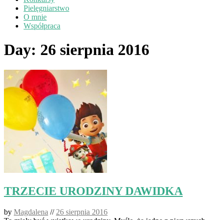
Pielęgniarstwo
O mnie
Współpraca
Day:
26 sierpnia 2016
TRZECIE URODZINY DAWIDKA
by
Magdalena
//
26 sierpnia 2016