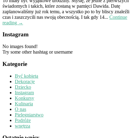
To miały być wyjątkowe urodziny. Myślę, że jedne z pierwszych
świadomych i takich, które zostaną w pamięci Dawida. Datę
zaplanowaliśmy już rok temu, a wszystko po to by bliscy znaleźli
czas i zaszczycili nas swoją obecnością. I tak gdy 14...
Continue
reading →
Instagram
No images found!
Try some other hashtag or username
Kategorie
Być kobietą
Dekoracje
Dziecko
Instagram
Konkursy
Kulinaria
O nas
Pielęgniarstwo
Podróże
wnętrza
Ostatnie wpisy