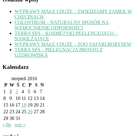
WYPRAWY MAŁE I DUŻE – ZWIEDZAMY ZAMEK W
CHĘCINACH
COLOSTRUM – NATURALNY SPOSÓB NA
WZMOCNIENIE ODPORNOŚCI
TERRA SPA – KOSMETYKI PEELENGUJĄCO –
NAWILŻAJĄCE
WYPRAWY MAŁE I DUŻE – ZOO SAFARI BORYSEW
TERRA SPA – PIELĘGNACJA PROSTO Z
UZDROWISKA
Kalendarz
sierpień 2016
P
W
Ś
C
P
S
N
1
2
3
4
5
6
7
8
9
10
11
12
13
14
15
16
17
18
19
20
21
22
23
24
25
26
27
28
29
30
31
« lip
wrz »