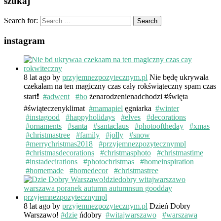
szukaj
Search for:
instagram
8 lat ago
by
przyjemnezpozytecznym.pl
Nie będę ukrywała
czekałam na ten magiczny czas cały rokświąteczny spam czas
start❗️
#adwent
#bo
żenarodzenienadchodzi #święta
#świąteczenyklimat
#mamapiel
ęgniarka
#winter
#instagood
#happyholidays
#elves
#decorations
#ornaments
#santa
#santaclaus
#photooftheday
#xmas
#christmastree
#family
#jolly
#snow
#merrychristmas2018
#przyjemnezpozytecznympl
#christmasdecorations
#christmasphoto
#christmastime
#instadecirations
#photochristmas
#homeinspiration
#homemade
#homedecor
#christmastree
8 lat ago
by
przyjemnezpozytecznym.pl
Dzień Dobry
Warszawo!
#dzie
ńdobry
#witajwarszawo
#warszawa