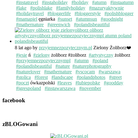
#instatravel
#instaholiday
#holiday
#atumn
#instaatumn
#lake
#polishlake
#familyholiday
#mazuryaktywnie
#holidaytravel
#bloggerlife
#bloggerstyle
#polishblogger
#mamapiel
ęgniarka
#sunset
#atumnsun
#goodnight
#mathernature
#greenwich
#polandisbeautiful
8 lat ago
by
przyjemnezpozytecznym.pl
Zielony Żoliborz❤️
#jesie
ń
#zielony
żoliborz #żoliborz
#artystyczny
żoliborz
#przyjemnezpozytecznympl
#atumn
#poland
#polandisbeautiful
#nature
#naturephotography
#naturelover
#mathernature
#vscocam
#warszawa
#stolica
#forest
#landscape
#polandphotos
#street
#poczt
ówkazpolski
#leaves
#lubiepolske
#goodday
#igrespoland
#instawarszawa
#november
facebook
zBLOGowani