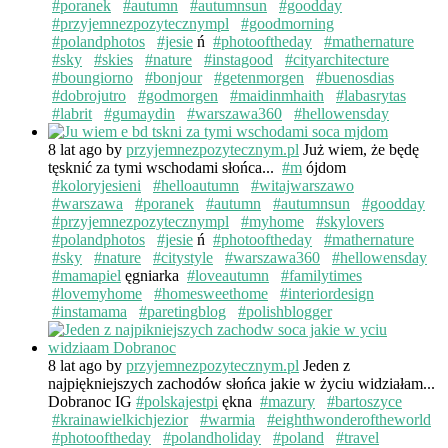
#poranek
#autumn
#autumnsun
#goodday
#przyjemnezpozytecznympl
#goodmorning
#polandphotos
#jesie
ń
#photooftheday
#mathernature
#sky
#skies
#nature
#instagood
#cityarchitecture
#boungiorno
#bonjour
#getenmorgen
#buenosdias
#dobrojutro
#godmorgen
#maidinmhaith
#labasrytas
#labrit
#gumaydin
#warszawa360
#hellowensday
8 lat ago
by
przyjemnezpozytecznym.pl
Już wiem, że będę
tęsknić za tymi wschodami słońca...
#m
ójdom
#koloryjesieni
#helloautumn
#witajwarszawo
#warszawa
#poranek
#autumn
#autumnsun
#goodday
#przyjemnezpozytecznympl
#myhome
#skylovers
#polandphotos
#jesie
ń
#photooftheday
#mathernature
#sky
#nature
#citystyle
#warszawa360
#hellowensday
#mamapiel
ęgniarka
#loveautumn
#familytimes
#lovemyhome
#homesweethome
#interiordesign
#instamama
#paretingblog
#polishblogger
8 lat ago
by
przyjemnezpozytecznym.pl
Jeden z
najpiękniejszych zachodów słońca jakie w życiu widziałam...
Dobranoc IG
#polskajestpi
ękna
#mazury
#bartoszyce
#krainawielkichjezior
#warmia
#eighthwonderoftheworld
#photooftheday
#polandholiday
#poland
#travel