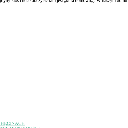
dyby ktoś chciał doczytać kim jest „kura domowa„). W naszym domu na
CHĘCINACH