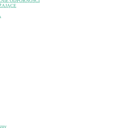
NIE ODPORNOŚCI
ŻAJĄCE
A