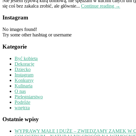
Nie jestem typową kurą domową, nie spędzam w kuchni całych dni (g
się coś bez zakalca zrobić, ale głównie...
Continue reading →
Instagram
No images found!
Try some other hashtag or username
Kategorie
Być kobietą
Dekoracje
Dziecko
Instagram
Konkursy
Kulinaria
O nas
Pielęgniarstwo
Podróże
wnętrza
Ostatnie wpisy
WYPRAWY MAŁE I DUŻE – ZWIEDZAMY ZAMEK W 