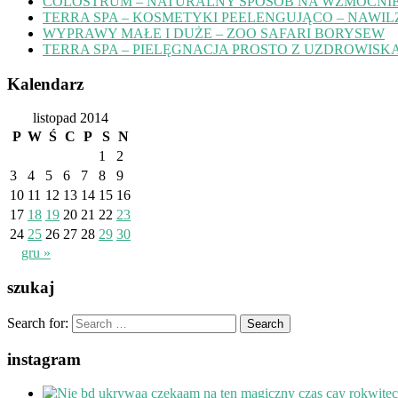
COLOSTRUM – NATURALNY SPOSÓB NA WZMOCNIE
TERRA SPA – KOSMETYKI PEELENGUJĄCO – NAWIL
WYPRAWY MAŁE I DUŻE – ZOO SAFARI BORYSEW
TERRA SPA – PIELĘGNACJA PROSTO Z UZDROWISK
Kalendarz
listopad 2014
P
W
Ś
C
P
S
N
1
2
3
4
5
6
7
8
9
10
11
12
13
14
15
16
17
18
19
20
21
22
23
24
25
26
27
28
29
30
gru »
szukaj
Search for:
instagram