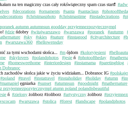
kałam na ten magiczny czas cały rokświąteczny spam czas start❗️
#adw
elves
#decorations
#ornaments
#santa
#santaclaus
#photoofthed
asdecorations
#christmasphoto
#christmastime
#instadecirations
#p
wo!
#dzie
ńdobry
#witajwarszawo
#warszawa
#poranek
#autumn
athernature
#sky
#skies
#nature
#instagood
#cityarchitecture
#b
n
#warszawa360
#hellowensday
knić za tymi wschodami słońca...
#m
ójdom
#koloryjesieni
#helloaut
ome
#skylovers
#polandphotos
#jesie
ń
#photooftheday
#matherna
me
#homesweethome
#interiordesign
#instamama
#paretingblog
ych zachodów słońca jakie w życiu widziałam... Dobranoc IG
#polskaje
#poland
#travel
#instatravel
#instaholiday
#holiday
#atumn
#in
#mamapiel
ęgniarka
#sunset
#atumnsun
#goodnight
#mathernature
esie
ń
#zielony
żoliborz #żoliborz
#artystyczny
żoliborz
#przyjemnez
vscocam
#warszawa
#stolica
#forest
#landscape
#polandphotos