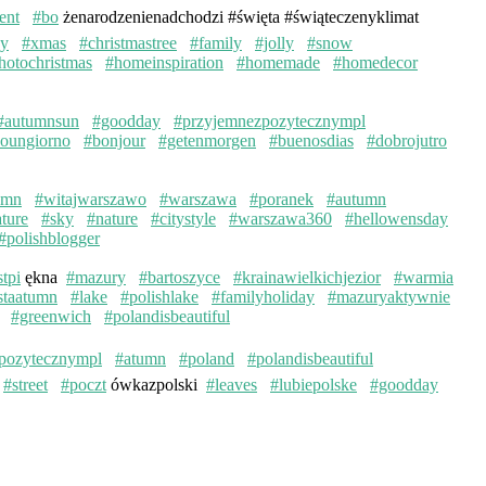
ent
#bo
żenarodzenienadchodzi #święta #świąteczenyklimat
ay
#xmas
#christmastree
#family
#jolly
#snow
hotochristmas
#homeinspiration
#homemade
#homedecor
#autumnsun
#goodday
#przyjemnezpozytecznympl
oungiorno
#bonjour
#getenmorgen
#buenosdias
#dobrojutro
umn
#witajwarszawo
#warszawa
#poranek
#autumn
ture
#sky
#nature
#citystyle
#warszawa360
#hellowensday
#polishblogger
stpi
ękna
#mazury
#bartoszyce
#krainawielkichjezior
#warmia
staatumn
#lake
#polishlake
#familyholiday
#mazuryaktywnie
#greenwich
#polandisbeautiful
pozytecznympl
#atumn
#poland
#polandisbeautiful
#street
#poczt
ówkazpolski
#leaves
#lubiepolske
#goodday