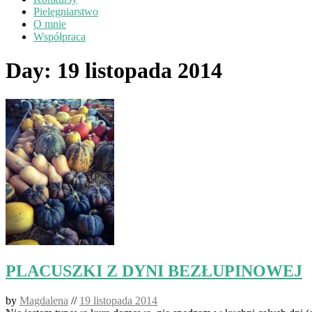
Pielęgniarstwo
O mnie
Współpraca
Day:
19 listopada 2014
PLACUSZKI Z DYNI BEZŁUPINOWEJ
by
Magdalena
//
19 listopada 2014