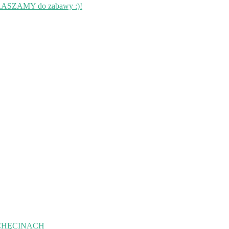
RASZAMY do zabawy :)!
CHĘCINACH