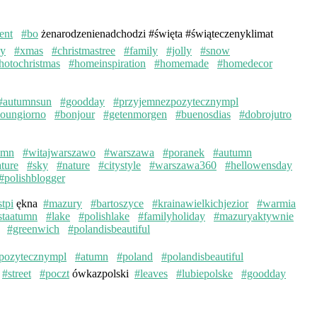
ent
#bo
żenarodzenienadchodzi #święta #świąteczenyklimat
ay
#xmas
#christmastree
#family
#jolly
#snow
hotochristmas
#homeinspiration
#homemade
#homedecor
#autumnsun
#goodday
#przyjemnezpozytecznympl
oungiorno
#bonjour
#getenmorgen
#buenosdias
#dobrojutro
umn
#witajwarszawo
#warszawa
#poranek
#autumn
ture
#sky
#nature
#citystyle
#warszawa360
#hellowensday
#polishblogger
stpi
ękna
#mazury
#bartoszyce
#krainawielkichjezior
#warmia
staatumn
#lake
#polishlake
#familyholiday
#mazuryaktywnie
#greenwich
#polandisbeautiful
pozytecznympl
#atumn
#poland
#polandisbeautiful
#street
#poczt
ówkazpolski
#leaves
#lubiepolske
#goodday