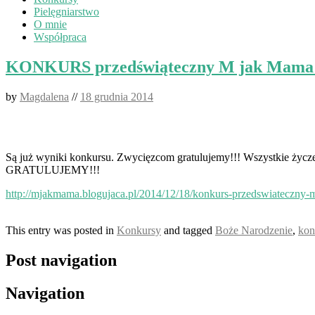
Pielęgniarstwo
O mnie
Współpraca
KONKURS przedświąteczny M jak Mama
by
Magdalena
//
18 grudnia 2014
Są już wyniki konkursu. Zwycięzcom gratulujemy!!! Wszystkie życz
GRATULUJEMY!!!
http://mjakmama.blogujaca.pl/2014/12/18/konkurs-przedswiateczny
This entry was posted in
Konkursy
and tagged
Boże Narodzenie
,
kon
Post navigation
Navigation