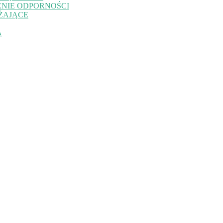
NIE ODPORNOŚCI
ŻAJĄCE
A