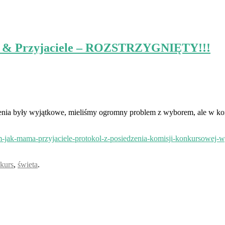
 & Przyjaciele – ROZSTRZYGNIĘTY!!!
enia były wyjątkowe, mieliśmy ogromny problem z wyborem, ale w ko
-m-jak-mama-przyjaciele-protokol-z-posiedzenia-komisji-konkursow
kurs
,
świeta
.