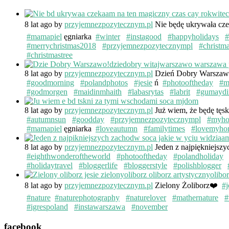
8 lat ago
by
przyjemnezpozytecznym.pl
Nie będę ukrywała cze
#mamapiel
ęgniarka
#winter
#instagood
#happyholidays
#
#merrychristmas2018
#przyjemnezpozytecznympl
#christm
#christmastree
8 lat ago
by
przyjemnezpozytecznym.pl
Dzień Dobry Warsza
#goodmorning
#polandphotos
#jesie
ń
#photooftheday
#m
#godmorgen
#maidinmhaith
#labasrytas
#labrit
#gumaydi
8 lat ago
by
przyjemnezpozytecznym.pl
Już wiem, że będę tęs
#autumnsun
#goodday
#przyjemnezpozytecznympl
#myh
#mamapiel
ęgniarka
#loveautumn
#familytimes
#lovemyho
8 lat ago
by
przyjemnezpozytecznym.pl
Jeden z najpiękniejsz
#eighthwonderoftheworld
#photooftheday
#polandholiday
#holidaytravel
#bloggerlife
#bloggerstyle
#polishblogger
8 lat ago
by
przyjemnezpozytecznym.pl
Zielony Żoliborz❤️
#j
#nature
#naturephotography
#naturelover
#mathernature
#
#igrespoland
#instawarszawa
#november
facebook