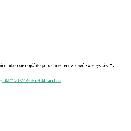
ńcu udało się dojść do porozumienia i wybrać zwycięzców 🙂
ej-wyniki/#.VJMO66KcHd4.faceboo