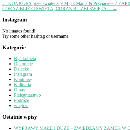
←
KONKURS przedświąteczny M jak Mama & Przyjaciele :) ZAP
CORAZ BLIŻEJ ŚWIĘTA, CORAZ BLIŻEJ ŚWIĘTA…
→
Instagram
No images found!
Try some other hashtag or username
Kategorie
Być kobietą
Dekoracje
Dziecko
Instagram
Konkursy
Kulinaria
O nas
Pielęgniarstwo
Podróże
wnętrza
Ostatnie wpisy
WYPRAWY MAŁE I DUŻE – ZWIEDZAMY ZAMEK W 