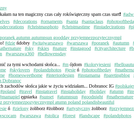
kałam na ten magiczny czas cały rokświąteczny spam czas start❗️
#adw
elves
#decorations
#ornaments
#santa
#santaclaus
#photoofthed
asdecorations
#christmasphoto
#christmastime
#instadecirations
#p
wo!
#dzie
ńdobry
#witajwarszawo
#warszawa
#poranek
#autumn
athernature
#sky
#skies
#nature
#instagood
#cityarchitecture
#b
n
#warszawa360
#hellowensday
knić za tymi wschodami słońca...
#m
ójdom
#koloryjesieni
#helloaut
ome
#skylovers
#polandphotos
#jesie
ń
#photooftheday
#matherna
me
#homesweethome
#interiordesign
#instamama
#paretingblog
ych zachodów słońca jakie w życiu widziałam... Dobranoc IG
#polskaje
#poland
#travel
#instatravel
#instaholiday
#holiday
#atumn
#in
#mamapiel
ęgniarka
#sunset
#atumnsun
#goodnight
#mathernature
esie
ń
#zielony
żoliborz #żoliborz
#artystyczny
żoliborz
#przyjemnez
vscocam
#warszawa
#stolica
#forest
#landscape
#polandphotos