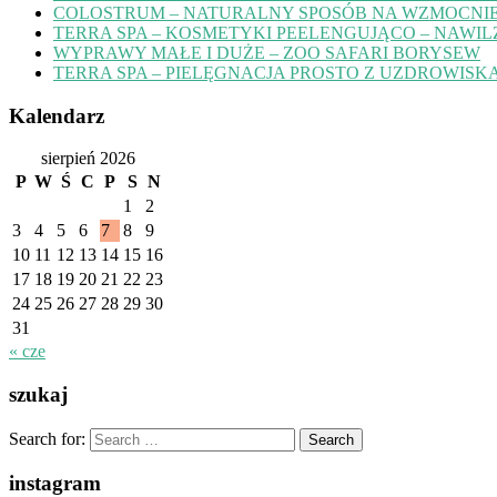
COLOSTRUM – NATURALNY SPOSÓB NA WZMOCNIE
TERRA SPA – KOSMETYKI PEELENGUJĄCO – NAWIL
WYPRAWY MAŁE I DUŻE – ZOO SAFARI BORYSEW
TERRA SPA – PIELĘGNACJA PROSTO Z UZDROWISK
Kalendarz
sierpień 2026
P
W
Ś
C
P
S
N
1
2
3
4
5
6
7
8
9
10
11
12
13
14
15
16
17
18
19
20
21
22
23
24
25
26
27
28
29
30
31
« cze
szukaj
Search for:
instagram