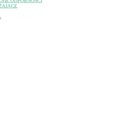
NIE ODPORNOŚCI
ŻAJĄCE
A