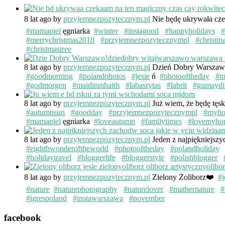
8 lat ago
by
przyjemnezpozytecznym.pl
Nie będę ukrywała cze
#mamapiel
ęgniarka
#winter
#instagood
#happyholidays
#
#merrychristmas2018
#przyjemnezpozytecznympl
#christm
#christmastree
8 lat ago
by
przyjemnezpozytecznym.pl
Dzień Dobry Warsza
#goodmorning
#polandphotos
#jesie
ń
#photooftheday
#m
#godmorgen
#maidinmhaith
#labasrytas
#labrit
#gumaydi
8 lat ago
by
przyjemnezpozytecznym.pl
Już wiem, że będę tęs
#autumnsun
#goodday
#przyjemnezpozytecznympl
#myh
#mamapiel
ęgniarka
#loveautumn
#familytimes
#lovemyho
8 lat ago
by
przyjemnezpozytecznym.pl
Jeden z najpiękniejsz
#eighthwonderoftheworld
#photooftheday
#polandholiday
#holidaytravel
#bloggerlife
#bloggerstyle
#polishblogger
8 lat ago
by
przyjemnezpozytecznym.pl
Zielony Żoliborz❤️
#j
#nature
#naturephotography
#naturelover
#mathernature
#
#igrespoland
#instawarszawa
#november
facebook