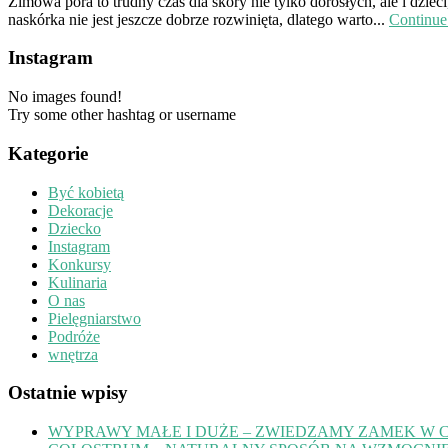
Zimowa pora to trudny czas dla skóry nie tylko dorosłych, ale i dzi
naskórka nie jest jeszcze dobrze rozwinięta, dlatego warto...
Continue
Instagram
No images found!
Try some other hashtag or username
Kategorie
Być kobietą
Dekoracje
Dziecko
Instagram
Konkursy
Kulinaria
O nas
Pielęgniarstwo
Podróże
wnętrza
Ostatnie wpisy
WYPRAWY MAŁE I DUŻE – ZWIEDZAMY ZAMEK W 