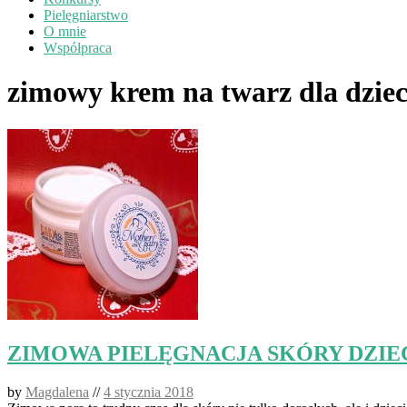
Pielęgniarstwo
O mnie
Współpraca
zimowy krem na twarz dla dziec
ZIMOWA PIELĘGNACJA SKÓRY DZIECKA –
by
Magdalena
//
4 stycznia 2018