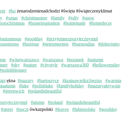
ent
#bo
żenarodzenienadchodzi #święta #świąteczenyklimat
ay
#xmas
#christmastree
#family
#jolly
#snow
hotochristmas
#homeinspiration
#homemade
#homedecor
#autumnsun
#goodday
#przyjemnezpozytecznympl
oungiorno
#bonjour
#getenmorgen
#buenosdias
#dobrojutro
umn
#witajwarszawo
#warszawa
#poranek
#autumn
ture
#sky
#nature
#citystyle
#warszawa360
#hellowensday
#polishblogger
stpi
ękna
#mazury
#bartoszyce
#krainawielkichjezior
#warmia
staatumn
#lake
#polishlake
#familyholiday
#mazuryaktywnie
#greenwich
#polandisbeautiful
pozytecznympl
#atumn
#poland
#polandisbeautiful
#street
#poczt
ówkazpolski
#leaves
#lubiepolske
#goodday