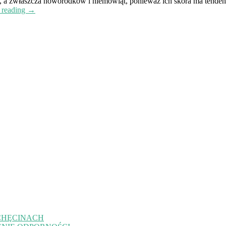
eci, a zwłaszcza noworodków i niemowląt, ponieważ ich skóra ma tendenc
 reading →
CHĘCINACH