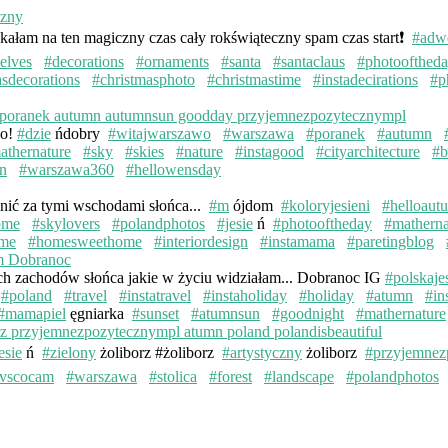
kałam na ten magiczny czas cały rokświąteczny spam czas start❗️
#adw
elves
#decorations
#ornaments
#santa
#santaclaus
#photoofthed
asdecorations
#christmasphoto
#christmastime
#instadecirations
#p
wo!
#dzie
ńdobry
#witajwarszawo
#warszawa
#poranek
#autumn
athernature
#sky
#skies
#nature
#instagood
#cityarchitecture
#b
n
#warszawa360
#hellowensday
knić za tymi wschodami słońca...
#m
ójdom
#koloryjesieni
#helloaut
ome
#skylovers
#polandphotos
#jesie
ń
#photooftheday
#matherna
me
#homesweethome
#interiordesign
#instamama
#paretingblog
ych zachodów słońca jakie w życiu widziałam... Dobranoc IG
#polskaje
#poland
#travel
#instatravel
#instaholiday
#holiday
#atumn
#in
#mamapiel
ęgniarka
#sunset
#atumnsun
#goodnight
#mathernature
esie
ń
#zielony
żoliborz #żoliborz
#artystyczny
żoliborz
#przyjemnez
vscocam
#warszawa
#stolica
#forest
#landscape
#polandphotos