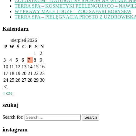
COLOSTRUM – NATURALNY SPOSÓB NA WZMOCNIE
TERRA SPA – KOSMETYKI PEELENGUJĄCO – NAWIL
WYPRAWY MAŁE I DUŻE – ZOO SAFARI BORYSEW
TERRA SPA – PIELĘGNACJA PROSTO Z UZDROWISK
Kalendarz
sierpień 2026
P
W
Ś
C
P
S
N
1
2
3
4
5
6
7
8
9
10
11
12
13
14
15
16
17
18
19
20
21
22
23
24
25
26
27
28
29
30
31
« cze
szukaj
Search for:
instagram