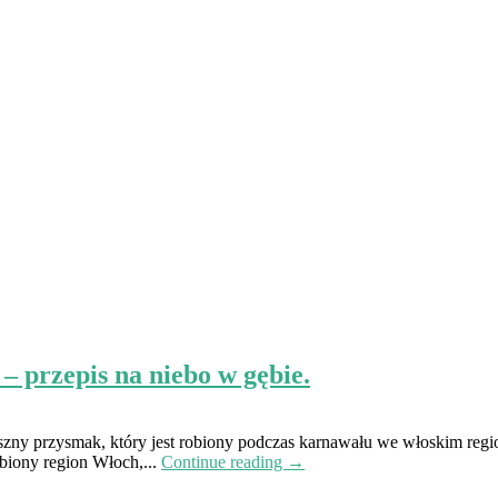
rzepis na niebo w gębie.
yszny przysmak, który jest robiony podczas karnawału we włoskim reg
obiony region Włoch,...
Continue reading →