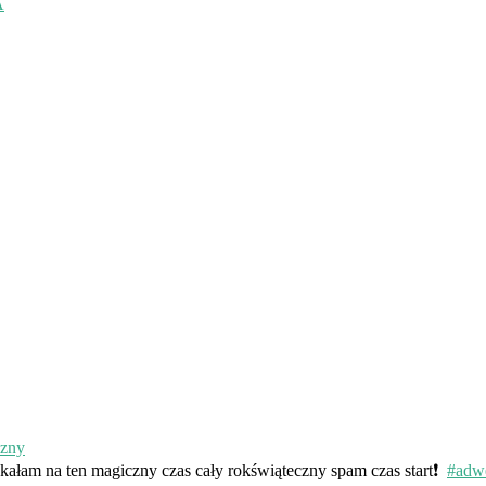
A
kałam na ten magiczny czas cały rokświąteczny spam czas start❗️
#adw