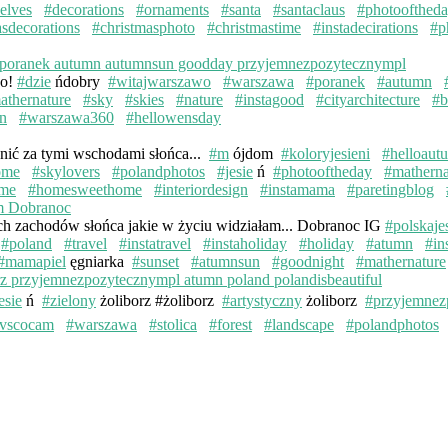
elves
#decorations
#ornaments
#santa
#santaclaus
#photoofthed
asdecorations
#christmasphoto
#christmastime
#instadecirations
#p
wo!
#dzie
ńdobry
#witajwarszawo
#warszawa
#poranek
#autumn
athernature
#sky
#skies
#nature
#instagood
#cityarchitecture
#b
n
#warszawa360
#hellowensday
knić za tymi wschodami słońca...
#m
ójdom
#koloryjesieni
#helloaut
ome
#skylovers
#polandphotos
#jesie
ń
#photooftheday
#matherna
me
#homesweethome
#interiordesign
#instamama
#paretingblog
ych zachodów słońca jakie w życiu widziałam... Dobranoc IG
#polskaje
#poland
#travel
#instatravel
#instaholiday
#holiday
#atumn
#in
#mamapiel
ęgniarka
#sunset
#atumnsun
#goodnight
#mathernature
esie
ń
#zielony
żoliborz #żoliborz
#artystyczny
żoliborz
#przyjemnez
vscocam
#warszawa
#stolica
#forest
#landscape
#polandphotos