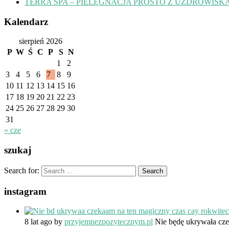
TERRA SPA – PIELĘGNACJA PROSTO Z UZDROWISK
Kalendarz
sierpień 2026
P
W
Ś
C
P
S
N
1
2
3
4
5
6
7
8
9
10
11
12
13
14
15
16
17
18
19
20
21
22
23
24
25
26
27
28
29
30
31
« cze
szukaj
Search for:
instagram
8 lat ago
by
przyjemnezpozytecznym.pl
Nie będę ukrywała cze