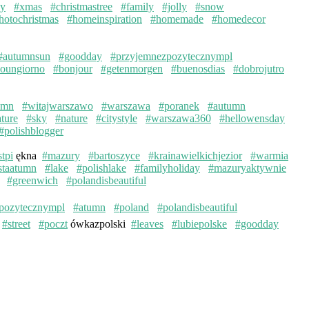
ay
#xmas
#christmastree
#family
#jolly
#snow
hotochristmas
#homeinspiration
#homemade
#homedecor
#autumnsun
#goodday
#przyjemnezpozytecznympl
oungiorno
#bonjour
#getenmorgen
#buenosdias
#dobrojutro
umn
#witajwarszawo
#warszawa
#poranek
#autumn
ture
#sky
#nature
#citystyle
#warszawa360
#hellowensday
#polishblogger
stpi
ękna
#mazury
#bartoszyce
#krainawielkichjezior
#warmia
staatumn
#lake
#polishlake
#familyholiday
#mazuryaktywnie
#greenwich
#polandisbeautiful
pozytecznympl
#atumn
#poland
#polandisbeautiful
#street
#poczt
ówkazpolski
#leaves
#lubiepolske
#goodday