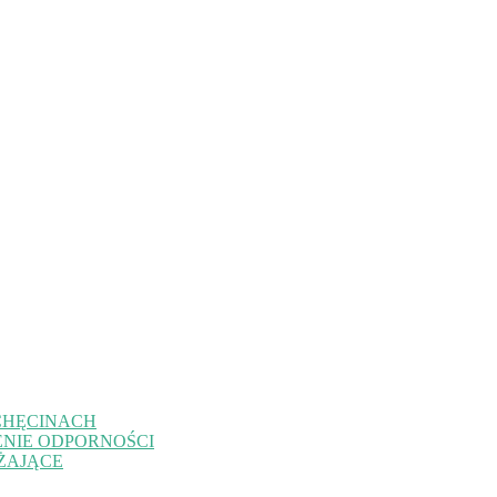
CHĘCINACH
NIE ODPORNOŚCI
ŻAJĄCE