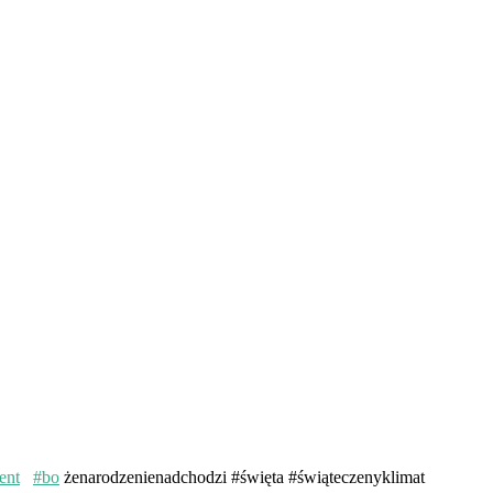
ent
#bo
żenarodzenienadchodzi #święta #świąteczenyklimat