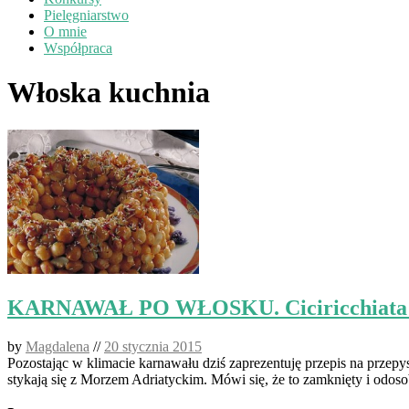
Pielęgniarstwo
O mnie
Współpraca
Włoska kuchnia
KARNAWAŁ PO WŁOSKU. Ciciricchiata – p
by
Magdalena
//
20 stycznia 2015
Pozostając w klimacie karnawału dziś zaprezentuję przepis na przep
stykają się z Morzem Adriatyckim. Mówi się, że to zamknięty i odos