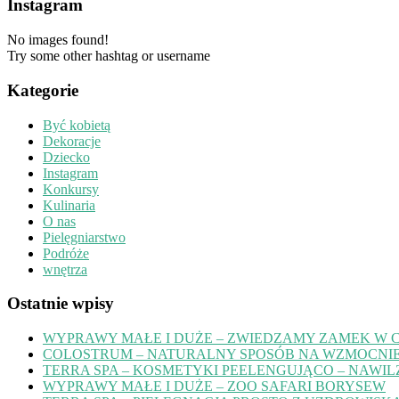
Instagram
No images found!
Try some other hashtag or username
Kategorie
Być kobietą
Dekoracje
Dziecko
Instagram
Konkursy
Kulinaria
O nas
Pielęgniarstwo
Podróże
wnętrza
Ostatnie wpisy
WYPRAWY MAŁE I DUŻE – ZWIEDZAMY ZAMEK W 
COLOSTRUM – NATURALNY SPOSÓB NA WZMOCNIE
TERRA SPA – KOSMETYKI PEELENGUJĄCO – NAWIL
WYPRAWY MAŁE I DUŻE – ZOO SAFARI BORYSEW