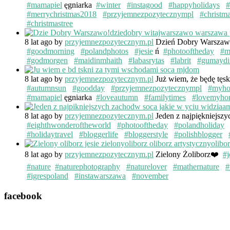
#mamapiel
ęgniarka
#winter
#instagood
#happyholidays
#
#merrychristmas2018
#przyjemnezpozytecznympl
#christm
#christmastree
8 lat ago
by
przyjemnezpozytecznym.pl
Dzień Dobry Warsza
#goodmorning
#polandphotos
#jesie
ń
#photooftheday
#m
#godmorgen
#maidinmhaith
#labasrytas
#labrit
#gumaydi
8 lat ago
by
przyjemnezpozytecznym.pl
Już wiem, że będę tęs
#autumnsun
#goodday
#przyjemnezpozytecznympl
#myh
#mamapiel
ęgniarka
#loveautumn
#familytimes
#lovemyho
8 lat ago
by
przyjemnezpozytecznym.pl
Jeden z najpiękniejsz
#eighthwonderoftheworld
#photooftheday
#polandholiday
#holidaytravel
#bloggerlife
#bloggerstyle
#polishblogger
8 lat ago
by
przyjemnezpozytecznym.pl
Zielony Żoliborz❤️
#j
#nature
#naturephotography
#naturelover
#mathernature
#
#igrespoland
#instawarszawa
#november
facebook