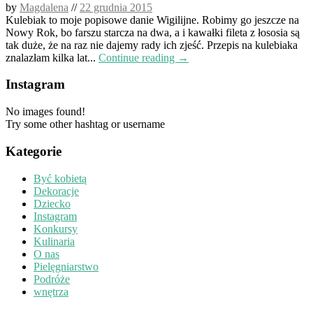
by
Magdalena
//
22 grudnia 2015
Kulebiak to moje popisowe danie Wigilijne. Robimy go jeszcze na
Nowy Rok, bo farszu starcza na dwa, a i kawałki fileta z łososia są
tak duże, że na raz nie dajemy rady ich zjeść. Przepis na kulebiaka
znalazłam kilka lat...
Continue reading →
Instagram
No images found!
Try some other hashtag or username
Kategorie
Być kobietą
Dekoracje
Dziecko
Instagram
Konkursy
Kulinaria
O nas
Pielęgniarstwo
Podróże
wnętrza