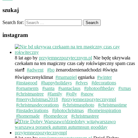
szukaj
Search for:
instagram
8 lat ago
by
przyjemnezpozytecznym.pl
Nie będę ukrywała
czekałam na ten magiczny czas cały rokświąteczny spam czas
start❗️
#adwent
#bo
żenarodzenienadchodzi #święta
#świąteczenyklimat
#mamapiel
ęgniarka
#winter
#instagood
#happyholidays
#elves
#decorations
#ornaments
#santa
#santaclaus
#photooftheday
#xmas
#christmastree
#family
#jolly
#snow
#merrychristmas2018
#przyjemnezpozytecznympl
#christmasdecorations
#christmasphoto
#christmastime
#instadecirations
#photochristmas
#homeinspiration
#homemade
#homedecor
#christmastree