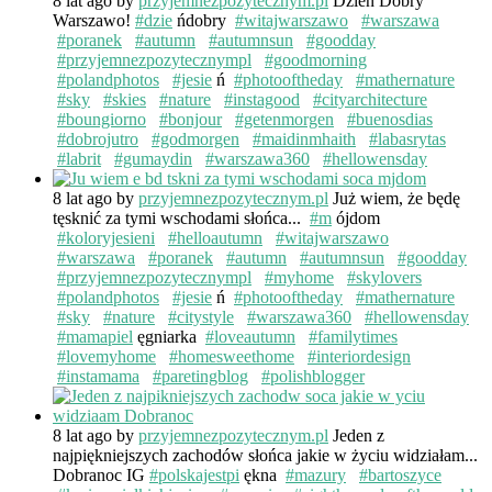
8 lat ago
by
przyjemnezpozytecznym.pl
Dzień Dobry
Warszawo!
#dzie
ńdobry
#witajwarszawo
#warszawa
#poranek
#autumn
#autumnsun
#goodday
#przyjemnezpozytecznympl
#goodmorning
#polandphotos
#jesie
ń
#photooftheday
#mathernature
#sky
#skies
#nature
#instagood
#cityarchitecture
#boungiorno
#bonjour
#getenmorgen
#buenosdias
#dobrojutro
#godmorgen
#maidinmhaith
#labasrytas
#labrit
#gumaydin
#warszawa360
#hellowensday
8 lat ago
by
przyjemnezpozytecznym.pl
Już wiem, że będę
tęsknić za tymi wschodami słońca...
#m
ójdom
#koloryjesieni
#helloautumn
#witajwarszawo
#warszawa
#poranek
#autumn
#autumnsun
#goodday
#przyjemnezpozytecznympl
#myhome
#skylovers
#polandphotos
#jesie
ń
#photooftheday
#mathernature
#sky
#nature
#citystyle
#warszawa360
#hellowensday
#mamapiel
ęgniarka
#loveautumn
#familytimes
#lovemyhome
#homesweethome
#interiordesign
#instamama
#paretingblog
#polishblogger
8 lat ago
by
przyjemnezpozytecznym.pl
Jeden z
najpiękniejszych zachodów słońca jakie w życiu widziałam...
Dobranoc IG
#polskajestpi
ękna
#mazury
#bartoszyce