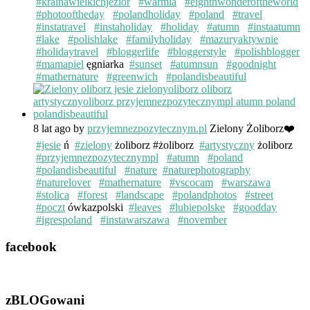
#krainawielkichjezior
#warmia
#eighthwonderoftheworld
#photooftheday
#polandholiday
#poland
#travel
#instatravel
#instaholiday
#holiday
#atumn
#instaatumn
#lake
#polishlake
#familyholiday
#mazuryaktywnie
#holidaytravel
#bloggerlife
#bloggerstyle
#polishblogger
#mamapiel
ęgniarka
#sunset
#atumnsun
#goodnight
#mathernature
#greenwich
#polandisbeautiful
8 lat ago
by
przyjemnezpozytecznym.pl
Zielony Żoliborz❤️
#jesie
ń
#zielony
żoliborz #żoliborz
#artystyczny
żoliborz
#przyjemnezpozytecznympl
#atumn
#poland
#polandisbeautiful
#nature
#naturephotography
#naturelover
#mathernature
#vscocam
#warszawa
#stolica
#forest
#landscape
#polandphotos
#street
#poczt
ówkazpolski
#leaves
#lubiepolske
#goodday
#igrespoland
#instawarszawa
#november
facebook
zBLOGowani