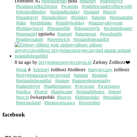
Dobranoc IG
#polskajestpi
ękna
#mazury
#bartoszyce
#krainawielkichjezior
#warmia
#eighthwonderoftheworld
#photooftheday
#polandholiday
#poland
#travel
#instatravel
#instaholiday
#holiday
#atumn
#instaatumn
#lake
#polishlake
#familyholiday
#mazuryaktywnie
#holidaytravel
#bloggerlife
#bloggerstyle
#polishblogger
#mamapiel
ęgniarka
#sunset
#atumnsun
#goodnight
#mathernature
#greenwich
#polandisbeautiful
8 lat ago
by
przyjemnezpozytecznym.pl
Zielony Żoliborz❤️
#jesie
ń
#zielony
żoliborz #żoliborz
#artystyczny
żoliborz
#przyjemnezpozytecznympl
#atumn
#poland
#polandisbeautiful
#nature
#naturephotography
#naturelover
#mathernature
#vscocam
#warszawa
#stolica
#forest
#landscape
#polandphotos
#street
#poczt
ówkazpolski
#leaves
#lubiepolske
#goodday
#igrespoland
#instawarszawa
#november
facebook