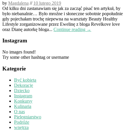
by
Magdalena
//
10 lutego 2019
Od kilku dni zastanawiam się jak za zacząć pisać ten artykuł, by
było niebanalnie… Było mroźne i słoneczne sobotnie popołudnie
gdy pojechałam trochę niepewna na warsztaty Beauty Healthy
Lifestyle zorganizowane przez Ewelinę z bloga Revelkove love
oraz Dianę autorkę bloga...
Continue reading →
Instagram
No images found!
Try some other hashtag or username
Kategorie
Być kobietą
Dekoracje
Dziecko
Instagram
Konkursy
Kulinaria
O nas
Pielęgniarstwo
Podróże
wnętrza