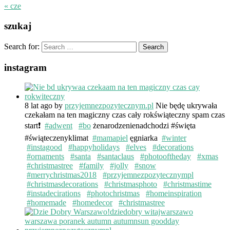
« cze
szukaj
Search for:
instagram
8 lat ago
by
przyjemnezpozytecznym.pl
Nie będę ukrywała
czekałam na ten magiczny czas cały rokświąteczny spam czas
start❗️
#adwent
#bo
żenarodzenienadchodzi #święta
#świąteczenyklimat
#mamapiel
ęgniarka
#winter
#instagood
#happyholidays
#elves
#decorations
#ornaments
#santa
#santaclaus
#photooftheday
#xmas
#christmastree
#family
#jolly
#snow
#merrychristmas2018
#przyjemnezpozytecznympl
#christmasdecorations
#christmasphoto
#christmastime
#instadecirations
#photochristmas
#homeinspiration
#homemade
#homedecor
#christmastree