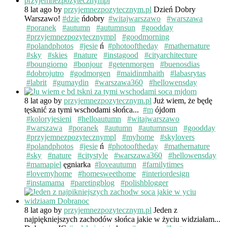
8 lat ago
by
przyjemnezpozytecznym.pl
Dzień Dobry
Warszawo!
#dzie
ńdobry
#witajwarszawo
#warszawa
#poranek
#autumn
#autumnsun
#goodday
#przyjemnezpozytecznympl
#goodmorning
#polandphotos
#jesie
ń
#photooftheday
#mathernature
#sky
#skies
#nature
#instagood
#cityarchitecture
#boungiorno
#bonjour
#getenmorgen
#buenosdias
#dobrojutro
#godmorgen
#maidinmhaith
#labasrytas
#labrit
#gumaydin
#warszawa360
#hellowensday
8 lat ago
by
przyjemnezpozytecznym.pl
Już wiem, że będę
tęsknić za tymi wschodami słońca...
#m
ójdom
#koloryjesieni
#helloautumn
#witajwarszawo
#warszawa
#poranek
#autumn
#autumnsun
#goodday
#przyjemnezpozytecznympl
#myhome
#skylovers
#polandphotos
#jesie
ń
#photooftheday
#mathernature
#sky
#nature
#citystyle
#warszawa360
#hellowensday
#mamapiel
ęgniarka
#loveautumn
#familytimes
#lovemyhome
#homesweethome
#interiordesign
#instamama
#paretingblog
#polishblogger
8 lat ago
by
przyjemnezpozytecznym.pl
Jeden z
najpiękniejszych zachodów słońca jakie w życiu widziałam...