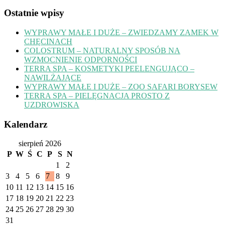
Ostatnie wpisy
WYPRAWY MAŁE I DUŻE – ZWIEDZAMY ZAMEK W
CHĘCINACH
COLOSTRUM – NATURALNY SPOSÓB NA
WZMOCNIENIE ODPORNOŚCI
TERRA SPA – KOSMETYKI PEELENGUJĄCO –
NAWILŻAJĄCE
WYPRAWY MAŁE I DUŻE – ZOO SAFARI BORYSEW
TERRA SPA – PIELĘGNACJA PROSTO Z
UZDROWISKA
Kalendarz
sierpień 2026
P
W
Ś
C
P
S
N
1
2
3
4
5
6
7
8
9
10
11
12
13
14
15
16
17
18
19
20
21
22
23
24
25
26
27
28
29
30
31