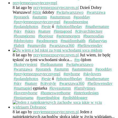
8 lat ago
by
przyjemnezpozytecznym.pl
Dzień Dobry
Warszawo!
#dzie
ńdobry
#witajwarszawo
#warszawa
#poranek
#autumn
#autumnsun
#goodday
#przyjemnezpozytecznympl
#goodmorning
#polandphotos
#jesie
ń
#photooftheday
#mathernature
#sky
#skies
#nature
#instagood
#cityarchitecture
#boungiorno
#bonjour
#getenmorgen
#buenosdias
#dobrojutro
#godmorgen
#maidinmhaith
#labasrytas
#labrit
#gumaydin
#warszawa360
#hellowensday
8 lat ago
by
przyjemnezpozytecznym.pl
Już wiem, że będę
tęsknić za tymi wschodami słońca...
#m
ójdom
#koloryjesieni
#helloautumn
#witajwarszawo
#warszawa
#poranek
#autumn
#autumnsun
#goodday
#przyjemnezpozytecznympl
#myhome
#skylovers
#polandphotos
#jesie
ń
#photooftheday
#mathernature
#sky
#nature
#citystyle
#warszawa360
#hellowensday
#mamapiel
ęgniarka
#loveautumn
#familytimes
#lovemyhome
#homesweethome
#interiordesign
#instamama
#paretingblog
#polishblogger
8 lat ago
by
przyjemnezpozytecznym.pl
Jeden z
najpiękniejszych zachodów słońca jakie w życiu widziałam...