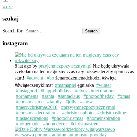
31
« cze
szukaj
Search for:
instagram
8 lat ago
by
przyjemnezpozytecznym.pl
Nie będę ukrywała
czekałam na ten magiczny czas cały rokświąteczny spam czas
start❗️
#adwent
#bo
żenarodzenienadchodzi #święta
#świąteczenyklimat
#mamapiel
ęgniarka
#winter
#instagood
#happyholidays
#elves
#decorations
#ornaments
#santa
#santaclaus
#photooftheday
#xmas
#christmastree
#family
#jolly
#snow
#merrychristmas2018
#przyjemnezpozytecznympl
#christmasdecorations
#christmasphoto
#christmastime
#instadecirations
#photochristmas
#homeinspiration
#homemade
#homedecor
#christmastree