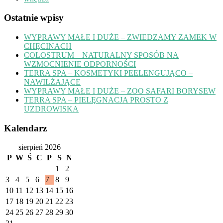
Ostatnie wpisy
WYPRAWY MAŁE I DUŻE – ZWIEDZAMY ZAMEK W
CHĘCINACH
COLOSTRUM – NATURALNY SPOSÓB NA
WZMOCNIENIE ODPORNOŚCI
TERRA SPA – KOSMETYKI PEELENGUJĄCO –
NAWILŻAJĄCE
WYPRAWY MAŁE I DUŻE – ZOO SAFARI BORYSEW
TERRA SPA – PIELĘGNACJA PROSTO Z
UZDROWISKA
Kalendarz
sierpień 2026
P
W
Ś
C
P
S
N
1
2
3
4
5
6
7
8
9
10
11
12
13
14
15
16
17
18
19
20
21
22
23
24
25
26
27
28
29
30