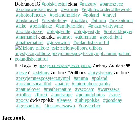
Dobranoc IG
#polskajestpi
ękna
#mazury
#bartoszyce
#krainawielkichjezior
#warmia
#eighthwonderoftheworld
#photooftheday
#polandholiday
#poland
#travel
#instatravel
#instaholiday
#holiday
#atumn
#instaatumn
#lake
#polishlake
#familyholiday
#mazuryaktywnie
#holidaytravel
#bloggerlife
#bloggerstyle
#polishblogger
#mamapiel
ęgniarka
#sunset
#atumnsun
#goodnight
#mathernature
#greenwich
#polandisbeautiful
8 lat ago
by
przyjemnezpozytecznym.pl
Zielony Żoliborz❤️
#jesie
ń
#zielony
żoliborz #żoliborz
#artystyczny
żoliborz
#przyjemnezpozytecznympl
#atumn
#poland
#polandisbeautiful
#nature
#naturephotography
#naturelover
#mathernature
#vscocam
#warszawa
#stolica
#forest
#landscape
#polandphotos
#street
#poczt
ówkazpolski
#leaves
#lubiepolske
#goodday
#igrespoland
#instawarszawa
#november
facebook