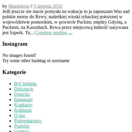
by
Magdalena
//
3 sierpnia 2016
Jeśli jeszcze nie macie pomysłu na wakacje to ja zapraszam Was nad
polskie morze do Rewy, maleńkiej wioski rybackiej położonej w
województwie pomorskim, w powiecie Puckim, między Gdynią, a
Puckiem, na Kaszubach. Rewa przez miejscową ludność nazywana
jest Szperk. Tu...
Continue reading →
Instagram
No images found!
Try some other hashtag or username
Kategorie
Być kobietą
Dekoracje
Dziecko
Instagram
Konkursy
Kulinaria
O nas
Pielęgniarstwo
Podróże
wnętrza