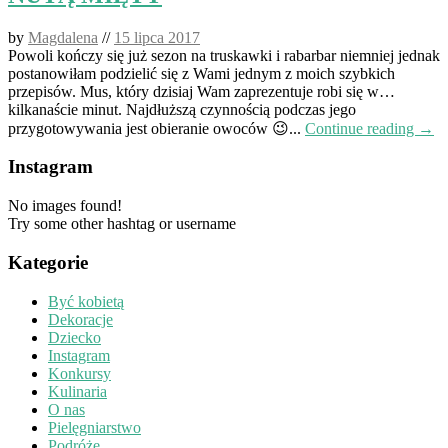
by
Magdalena
//
15 lipca 2017
Powoli kończy się już sezon na truskawki i rabarbar niemniej jednak
postanowiłam podzielić się z Wami jednym z moich szybkich
przepisów. Mus, który dzisiaj Wam zaprezentuje robi się w…
kilkanaście minut. Najdłuższą czynnością podczas jego
przygotowywania jest obieranie owoców 😉...
Continue reading →
Instagram
No images found!
Try some other hashtag or username
Kategorie
Być kobietą
Dekoracje
Dziecko
Instagram
Konkursy
Kulinaria
O nas
Pielęgniarstwo
Podróże