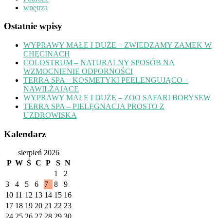
wnętrza
Ostatnie wpisy
WYPRAWY MAŁE I DUŻE – ZWIEDZAMY ZAMEK W
CHĘCINACH
COLOSTRUM – NATURALNY SPOSÓB NA
WZMOCNIENIE ODPORNOŚCI
TERRA SPA – KOSMETYKI PEELENGUJĄCO –
NAWILŻAJĄCE
WYPRAWY MAŁE I DUŻE – ZOO SAFARI BORYSEW
TERRA SPA – PIELĘGNACJA PROSTO Z
UZDROWISKA
Kalendarz
sierpień 2026
P
W
Ś
C
P
S
N
1
2
3
4
5
6
7
8
9
10
11
12
13
14
15
16
17
18
19
20
21
22
23
24
25
26
27
28
29
30