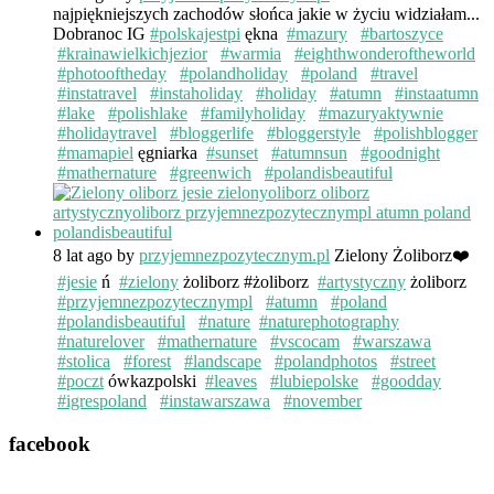
najpiękniejszych zachodów słońca jakie w życiu widziałam...
Dobranoc IG
#polskajestpi
ękna
#mazury
#bartoszyce
#krainawielkichjezior
#warmia
#eighthwonderoftheworld
#photooftheday
#polandholiday
#poland
#travel
#instatravel
#instaholiday
#holiday
#atumn
#instaatumn
#lake
#polishlake
#familyholiday
#mazuryaktywnie
#holidaytravel
#bloggerlife
#bloggerstyle
#polishblogger
#mamapiel
ęgniarka
#sunset
#atumnsun
#goodnight
#mathernature
#greenwich
#polandisbeautiful
8 lat ago
by
przyjemnezpozytecznym.pl
Zielony Żoliborz❤️
#jesie
ń
#zielony
żoliborz #żoliborz
#artystyczny
żoliborz
#przyjemnezpozytecznympl
#atumn
#poland
#polandisbeautiful
#nature
#naturephotography
#naturelover
#mathernature
#vscocam
#warszawa
#stolica
#forest
#landscape
#polandphotos
#street
#poczt
ówkazpolski
#leaves
#lubiepolske
#goodday
#igrespoland
#instawarszawa
#november
facebook