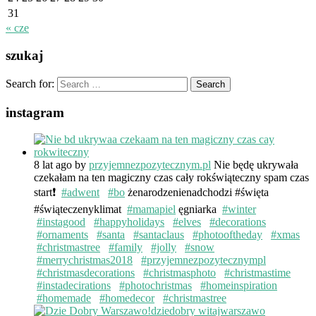
31
« cze
szukaj
Search for:
instagram
8 lat ago
by
przyjemnezpozytecznym.pl
Nie będę ukrywała
czekałam na ten magiczny czas cały rokświąteczny spam czas
start❗️
#adwent
#bo
żenarodzenienadchodzi #święta
#świąteczenyklimat
#mamapiel
ęgniarka
#winter
#instagood
#happyholidays
#elves
#decorations
#ornaments
#santa
#santaclaus
#photooftheday
#xmas
#christmastree
#family
#jolly
#snow
#merrychristmas2018
#przyjemnezpozytecznympl
#christmasdecorations
#christmasphoto
#christmastime
#instadecirations
#photochristmas
#homeinspiration
#homemade
#homedecor
#christmastree