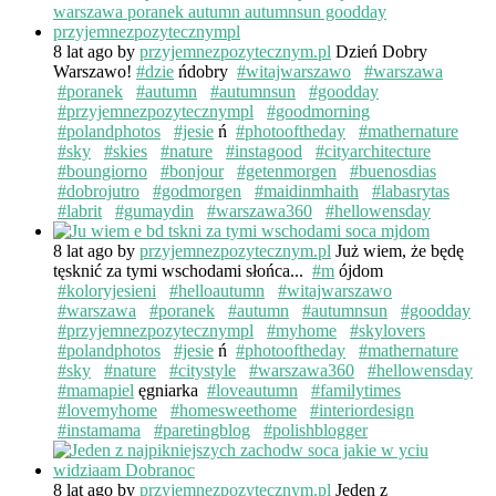
8 lat ago
by
przyjemnezpozytecznym.pl
Dzień Dobry
Warszawo!
#dzie
ńdobry
#witajwarszawo
#warszawa
#poranek
#autumn
#autumnsun
#goodday
#przyjemnezpozytecznympl
#goodmorning
#polandphotos
#jesie
ń
#photooftheday
#mathernature
#sky
#skies
#nature
#instagood
#cityarchitecture
#boungiorno
#bonjour
#getenmorgen
#buenosdias
#dobrojutro
#godmorgen
#maidinmhaith
#labasrytas
#labrit
#gumaydin
#warszawa360
#hellowensday
8 lat ago
by
przyjemnezpozytecznym.pl
Już wiem, że będę
tęsknić za tymi wschodami słońca...
#m
ójdom
#koloryjesieni
#helloautumn
#witajwarszawo
#warszawa
#poranek
#autumn
#autumnsun
#goodday
#przyjemnezpozytecznympl
#myhome
#skylovers
#polandphotos
#jesie
ń
#photooftheday
#mathernature
#sky
#nature
#citystyle
#warszawa360
#hellowensday
#mamapiel
ęgniarka
#loveautumn
#familytimes
#lovemyhome
#homesweethome
#interiordesign
#instamama
#paretingblog
#polishblogger
8 lat ago
by
przyjemnezpozytecznym.pl
Jeden z