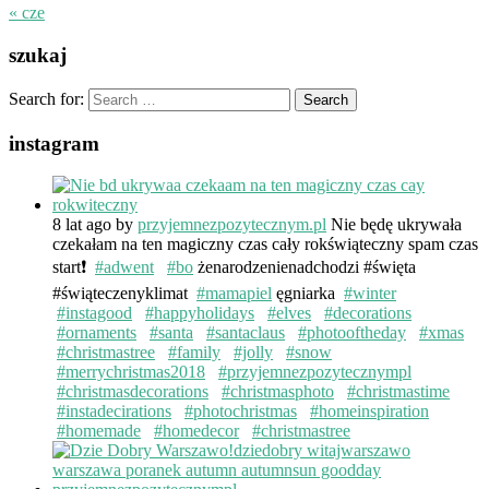
« cze
szukaj
Search for:
instagram
8 lat ago
by
przyjemnezpozytecznym.pl
Nie będę ukrywała
czekałam na ten magiczny czas cały rokświąteczny spam czas
start❗️
#adwent
#bo
żenarodzenienadchodzi #święta
#świąteczenyklimat
#mamapiel
ęgniarka
#winter
#instagood
#happyholidays
#elves
#decorations
#ornaments
#santa
#santaclaus
#photooftheday
#xmas
#christmastree
#family
#jolly
#snow
#merrychristmas2018
#przyjemnezpozytecznympl
#christmasdecorations
#christmasphoto
#christmastime
#instadecirations
#photochristmas
#homeinspiration
#homemade
#homedecor
#christmastree