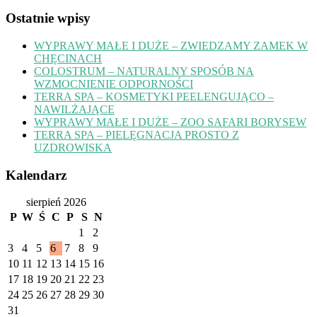
Ostatnie wpisy
WYPRAWY MAŁE I DUŻE – ZWIEDZAMY ZAMEK W
CHĘCINACH
COLOSTRUM – NATURALNY SPOSÓB NA
WZMOCNIENIE ODPORNOŚCI
TERRA SPA – KOSMETYKI PEELENGUJĄCO –
NAWILŻAJĄCE
WYPRAWY MAŁE I DUŻE – ZOO SAFARI BORYSEW
TERRA SPA – PIELĘGNACJA PROSTO Z
UZDROWISKA
Kalendarz
sierpień 2026
P
W
Ś
C
P
S
N
1
2
3
4
5
6
7
8
9
10
11
12
13
14
15
16
17
18
19
20
21
22
23
24
25
26
27
28
29
30
31