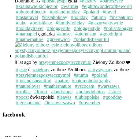
Dobranoc IG
#polskajestpi
ękna
#mazury
#bartoszyce
#krainawielkichjezior
#warmia
#eighthwonderoftheworld
#photooftheday
#polandholiday
#poland
#travel
#instatravel
#instaholiday
#holiday
#atumn
#instaatumn
#lake
#polishlake
#familyholiday
#mazuryaktywnie
#holidaytravel
#bloggerlife
#bloggerstyle
#polishblogger
#mamapiel
ęgniarka
#sunset
#atumnsun
#goodnight
#mathernature
#greenwich
#polandisbeautiful
8 lat ago
by
przyjemnezpozytecznym.pl
Zielony Żoliborz❤️
#jesie
ń
#zielony
żoliborz #żoliborz
#artystyczny
żoliborz
#przyjemnezpozytecznympl
#atumn
#poland
#polandisbeautiful
#nature
#naturephotography
#naturelover
#mathernature
#vscocam
#warszawa
#stolica
#forest
#landscape
#polandphotos
#street
#poczt
ówkazpolski
#leaves
#lubiepolske
#goodday
#igrespoland
#instawarszawa
#november
facebook