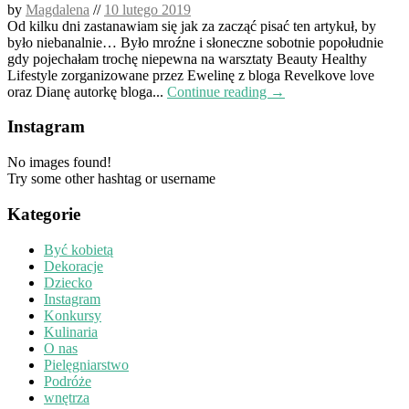
by
Magdalena
//
10 lutego 2019
Od kilku dni zastanawiam się jak za zacząć pisać ten artykuł, by
było niebanalnie… Było mroźne i słoneczne sobotnie popołudnie
gdy pojechałam trochę niepewna na warsztaty Beauty Healthy
Lifestyle zorganizowane przez Ewelinę z bloga Revelkove love
oraz Dianę autorkę bloga...
Continue reading →
Instagram
No images found!
Try some other hashtag or username
Kategorie
Być kobietą
Dekoracje
Dziecko
Instagram
Konkursy
Kulinaria
O nas
Pielęgniarstwo
Podróże
wnętrza