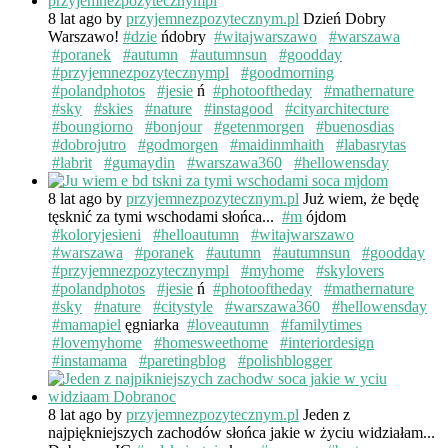
8 lat ago
by
przyjemnezpozytecznym.pl
Dzień Dobry
Warszawo!
#dzie
ńdobry
#witajwarszawo
#warszawa
#poranek
#autumn
#autumnsun
#goodday
#przyjemnezpozytecznympl
#goodmorning
#polandphotos
#jesie
ń
#photooftheday
#mathernature
#sky
#skies
#nature
#instagood
#cityarchitecture
#boungiorno
#bonjour
#getenmorgen
#buenosdias
#dobrojutro
#godmorgen
#maidinmhaith
#labasrytas
#labrit
#gumaydin
#warszawa360
#hellowensday
8 lat ago
by
przyjemnezpozytecznym.pl
Już wiem, że będę
tęsknić za tymi wschodami słońca...
#m
ójdom
#koloryjesieni
#helloautumn
#witajwarszawo
#warszawa
#poranek
#autumn
#autumnsun
#goodday
#przyjemnezpozytecznympl
#myhome
#skylovers
#polandphotos
#jesie
ń
#photooftheday
#mathernature
#sky
#nature
#citystyle
#warszawa360
#hellowensday
#mamapiel
ęgniarka
#loveautumn
#familytimes
#lovemyhome
#homesweethome
#interiordesign
#instamama
#paretingblog
#polishblogger
8 lat ago
by
przyjemnezpozytecznym.pl
Jeden z
najpiękniejszych zachodów słońca jakie w życiu widziałam...