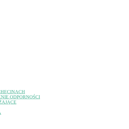
CHĘCINACH
NIE ODPORNOŚCI
ŻAJĄCE
A