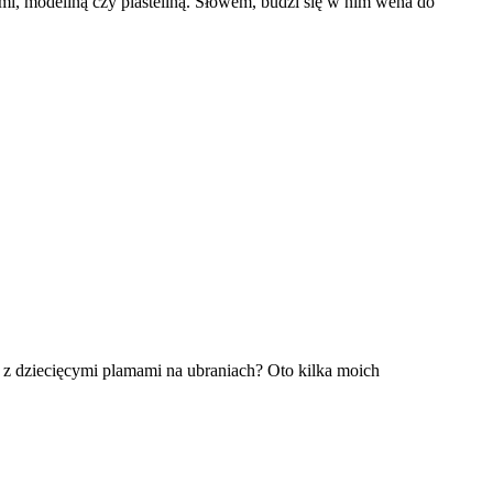
i, modeliną czy plasteliną. Słowem, budzi się w nim wena do
ić z dziecięcymi plamami na ubraniach? Oto kilka moich