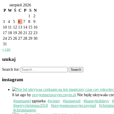
sierpień 2026
P
W
Ś
C
P
S
N
1
2
3
4
5
6
7
8
9
10
11
12
13
14
15
16
17
18
19
20
21
22
23
24
25
26
27
28
29
30
31
« cze
szukaj
Search for:
instagram
8 lat ago
by
przyjemnezpozytecznym.pl
Nie będę ukrywała cze
#mamapiel
ęgniarka
#winter
#instagood
#happyholidays
#
#merrychristmas2018
#przyjemnezpozytecznympl
#christm
#christmastree