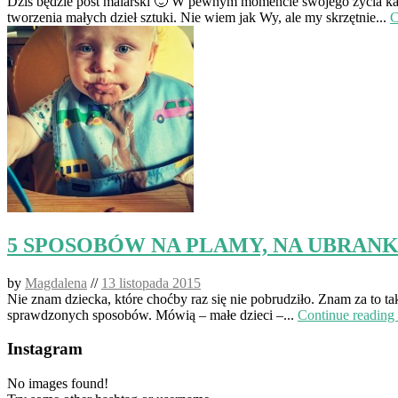
Dziś będzie post malarski 🙂 W pewnym momencie swojego życia każd
tworzenia małych dzieł sztuki. Nie wiem jak Wy, ale my skrzętnie...
C
5 SPOSOBÓW NA PLAMY, NA UBRANKA
by
Magdalena
//
13 listopada 2015
Nie znam dziecka, które choćby raz się nie pobrudziło. Znam za to ta
sprawdzonych sposobów. Mówią – małe dzieci –...
Continue readin
Instagram
No images found!