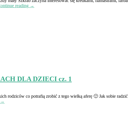
y mały Szkrab zaczyna interesować się kredkami, flamastrami, farbam
ontinue reading →
CH DLA DZIECI cz. 1
kich rodziców co potrafią zrobić z tego wielką aferę 🙂 Jak sobie radz
g →