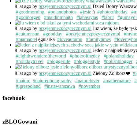
8 lat ago
by
przyjemnezpozytecznym.pl
Dzień Dobry Warsza
#goodmorning
#polandphotos
#jesie
ń
#photooftheday
#m
#godmorgen
#maidinmhaith
#labasrytas
#labrit
#gumaydi
8 lat ago
by
przyjemnezpozytecznym.pl
Już wiem, że będę tęs
#autumnsun
#goodday
#przyjemnezpozytecznympl
#myh
#mamapiel
ęgniarka
#loveautumn
#familytimes
#lovemyho
8 lat ago
by
przyjemnezpozytecznym.pl
Jeden z najpiękniejsz
#eighthwonderoftheworld
#photooftheday
#polandholiday
#holidaytravel
#bloggerlife
#bloggerstyle
#polishblogger
8 lat ago
by
przyjemnezpozytecznym.pl
Zielony Żoliborz❤️
#j
#nature
#naturephotography
#naturelover
#mathernature
#
#igrespoland
#instawarszawa
#november
facebook
zBLOGowani