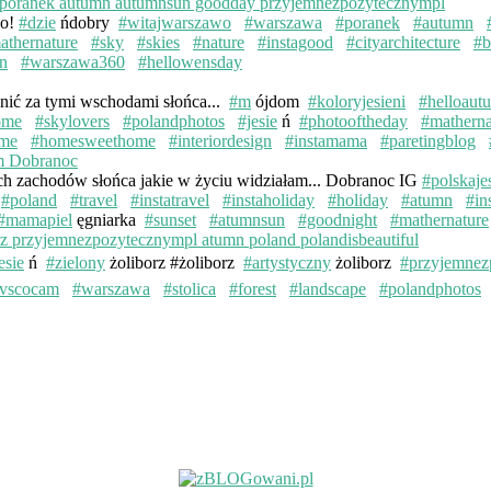
wo!
#dzie
ńdobry
#witajwarszawo
#warszawa
#poranek
#autumn
athernature
#sky
#skies
#nature
#instagood
#cityarchitecture
#b
n
#warszawa360
#hellowensday
knić za tymi wschodami słońca...
#m
ójdom
#koloryjesieni
#helloaut
ome
#skylovers
#polandphotos
#jesie
ń
#photooftheday
#matherna
me
#homesweethome
#interiordesign
#instamama
#paretingblog
ych zachodów słońca jakie w życiu widziałam... Dobranoc IG
#polskaje
#poland
#travel
#instatravel
#instaholiday
#holiday
#atumn
#in
#mamapiel
ęgniarka
#sunset
#atumnsun
#goodnight
#mathernature
esie
ń
#zielony
żoliborz #żoliborz
#artystyczny
żoliborz
#przyjemnez
vscocam
#warszawa
#stolica
#forest
#landscape
#polandphotos