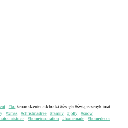
ent
#bo
żenarodzenienadchodzi #święta #świąteczenyklimat
ay
#xmas
#christmastree
#family
#jolly
#snow
hotochristmas
#homeinspiration
#homemade
#homedecor