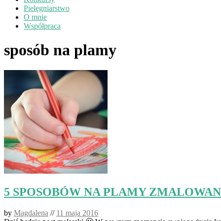
Pielęgniarstwo
O mnie
Współpraca
sposób na plamy
5 SPOSOBÓW NA PLAMY ZMALOWANE 
by
Magdalena
//
11 maja 2016