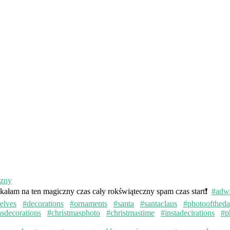
kałam na ten magiczny czas cały rokświąteczny spam czas start❗️
#adw
elves
#decorations
#ornaments
#santa
#santaclaus
#photoofthed
asdecorations
#christmasphoto
#christmastime
#instadecirations
#p