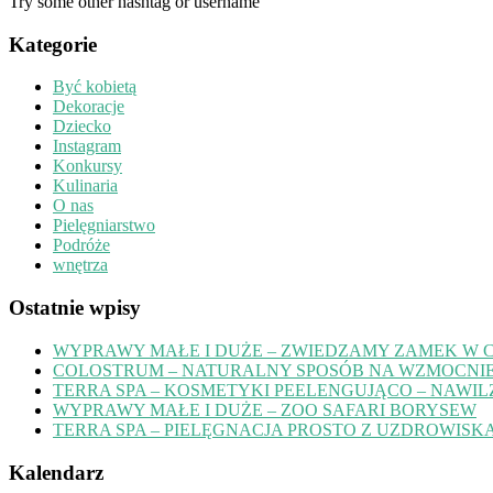
Try some other hashtag or username
Kategorie
Być kobietą
Dekoracje
Dziecko
Instagram
Konkursy
Kulinaria
O nas
Pielęgniarstwo
Podróże
wnętrza
Ostatnie wpisy
WYPRAWY MAŁE I DUŻE – ZWIEDZAMY ZAMEK W 
COLOSTRUM – NATURALNY SPOSÓB NA WZMOCNIE
TERRA SPA – KOSMETYKI PEELENGUJĄCO – NAWIL
WYPRAWY MAŁE I DUŻE – ZOO SAFARI BORYSEW
TERRA SPA – PIELĘGNACJA PROSTO Z UZDROWISK
Kalendarz