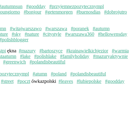
#autumnsun
#goodday
#przyjemnezpozytecznympl
oungiorno
#bonjour
#getenmorgen
#buenosdias
#dobrojutro
umn
#witajwarszawo
#warszawa
#poranek
#autumn
ture
#sky
#nature
#citystyle
#warszawa360
#hellowensday
#polishblogger
stpi
ękna
#mazury
#bartoszyce
#krainawielkichjezior
#warmia
staatumn
#lake
#polishlake
#familyholiday
#mazuryaktywnie
#greenwich
#polandisbeautiful
pozytecznympl
#atumn
#poland
#polandisbeautiful
#street
#poczt
ówkazpolski
#leaves
#lubiepolske
#goodday