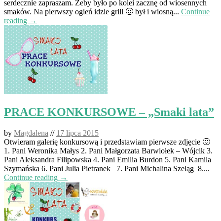
serdecznie zapraszam. Żeby było po kolei zacznę od wiosennych
smaków. Na pierwszy ogień idzie grill 🙂 był i wiosną...
Continue
reading →
PRACE KONKURSOWE – „Smaki lata”
by
Magdalena
//
17 lipca 2015
Otwieram galerię konkursową i przedstawiam pierwsze zdjęcie 🙂
1. Pani Weronika Małys 2. Pani Małgorzata Barwiołek – Wójcik 3.
Pani Aleksandra Filipowska 4. Pani Emilia Burdon 5. Pani Kamila
Szymańska 6. Pani Julia Pietranek 7. Pani Michalina Szeląg 8....
Continue reading →