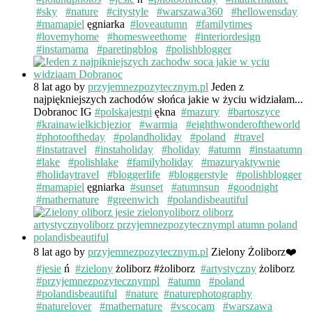
#sky
#nature
#citystyle
#warszawa360
#hellowensday
#mamapiel
ęgniarka
#loveautumn
#familytimes
#lovemyhome
#homesweethome
#interiordesign
#instamama
#paretingblog
#polishblogger
8 lat ago
by
przyjemnezpozytecznym.pl
Jeden z
najpiękniejszych zachodów słońca jakie w życiu widziałam...
Dobranoc IG
#polskajestpi
ękna
#mazury
#bartoszyce
#krainawielkichjezior
#warmia
#eighthwonderoftheworld
#photooftheday
#polandholiday
#poland
#travel
#instatravel
#instaholiday
#holiday
#atumn
#instaatumn
#lake
#polishlake
#familyholiday
#mazuryaktywnie
#holidaytravel
#bloggerlife
#bloggerstyle
#polishblogger
#mamapiel
ęgniarka
#sunset
#atumnsun
#goodnight
#mathernature
#greenwich
#polandisbeautiful
8 lat ago
by
przyjemnezpozytecznym.pl
Zielony Żoliborz❤️
#jesie
ń
#zielony
żoliborz #żoliborz
#artystyczny
żoliborz
#przyjemnezpozytecznympl
#atumn
#poland
#polandisbeautiful
#nature
#naturephotography
#naturelover
#mathernature
#vscocam
#warszawa