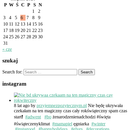
P
W
Ś
C
P
S
N
1
2
3
4
5
6
7
8
9
10
11
12
13
14
15
16
17
18
19
20
21
22
23
24
25
26
27
28
29
30
31
« cze
szukaj
Search for:
instagram
8 lat ago
by
przyjemnezpozytecznym.pl
Nie będę ukrywała
czekałam na ten magiczny czas cały rokświąteczny spam czas
start❗️
#adwent
#bo
żenarodzenienadchodzi #święta
#świąteczenyklimat
#mamapiel
ęgniarka
#winter
#instagood
#happyholidays
#elves
#decorations