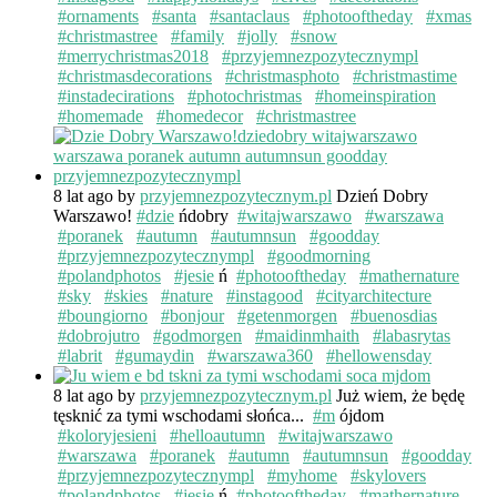
#ornaments
#santa
#santaclaus
#photooftheday
#xmas
#christmastree
#family
#jolly
#snow
#merrychristmas2018
#przyjemnezpozytecznympl
#christmasdecorations
#christmasphoto
#christmastime
#instadecirations
#photochristmas
#homeinspiration
#homemade
#homedecor
#christmastree
8 lat ago
by
przyjemnezpozytecznym.pl
Dzień Dobry
Warszawo!
#dzie
ńdobry
#witajwarszawo
#warszawa
#poranek
#autumn
#autumnsun
#goodday
#przyjemnezpozytecznympl
#goodmorning
#polandphotos
#jesie
ń
#photooftheday
#mathernature
#sky
#skies
#nature
#instagood
#cityarchitecture
#boungiorno
#bonjour
#getenmorgen
#buenosdias
#dobrojutro
#godmorgen
#maidinmhaith
#labasrytas
#labrit
#gumaydin
#warszawa360
#hellowensday
8 lat ago
by
przyjemnezpozytecznym.pl
Już wiem, że będę
tęsknić za tymi wschodami słońca...
#m
ójdom
#koloryjesieni
#helloautumn
#witajwarszawo
#warszawa
#poranek
#autumn
#autumnsun
#goodday
#przyjemnezpozytecznympl
#myhome
#skylovers
#polandphotos
#jesie
ń
#photooftheday
#mathernature