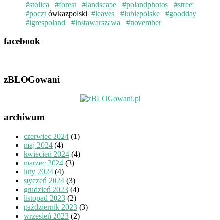
#stolica
#forest
#landscape
#polandphotos
#street
#poczt
ówkazpolski
#leaves
#lubiepolske
#goodday
#igrespoland
#instawarszawa
#november
facebook
zBLOGowani
archiwum
czerwiec 2024
(1)
maj 2024
(4)
kwiecień 2024
(4)
marzec 2024
(3)
luty 2024
(4)
styczeń 2024
(3)
grudzień 2023
(4)
listopad 2023
(2)
październik 2023
(3)
wrzesień 2023
(2)