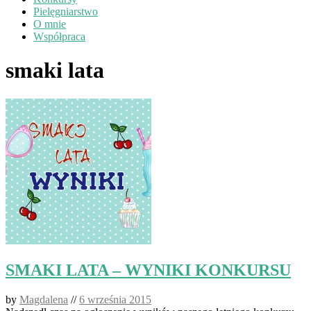
Pielęgniarstwo
O mnie
Współpraca
smaki lata
SMAKI LATA – WYNIKI KONKURSU
by
Magdalena
//
6 września 2015