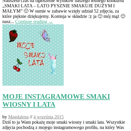
Nadszedł czas na ogłoszenie wyników naszego letniego konkursu
„SMAKI LATA – LATO PYSZNIE SMAKUJE DUŻYM I
MAŁYM” 🙂 W sumie w zabawie wzięły udział 52 zdjęcia, za
które pięknie dziękujemy. Komisja w składzie :): ja 🙂 mój mąż 🙂
nasz...
Continue reading →
MOJE INSTAGRAMOWE SMAKI
WIOSNY I LATA
by
Magdalena
//
4 września 2015
Dziś to ja Wam pokażę moje smaki wiosny i smaki lata. Wszystkie
zdjęcia pochodzą z mojego instagramowego profilu, na który Was