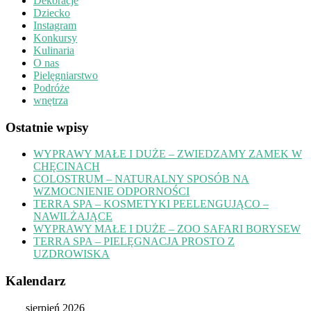
Dekoracje
Dziecko
Instagram
Konkursy
Kulinaria
O nas
Pielęgniarstwo
Podróże
wnętrza
Ostatnie wpisy
WYPRAWY MAŁE I DUŻE – ZWIEDZAMY ZAMEK W
CHĘCINACH
COLOSTRUM – NATURALNY SPOSÓB NA
WZMOCNIENIE ODPORNOŚCI
TERRA SPA – KOSMETYKI PEELENGUJĄCO –
NAWILŻAJĄCE
WYPRAWY MAŁE I DUŻE – ZOO SAFARI BORYSEW
TERRA SPA – PIELĘGNACJA PROSTO Z
UZDROWISKA
Kalendarz
sierpień 2026