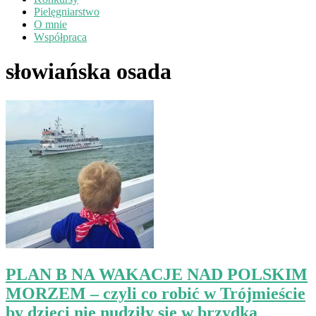
Pielęgniarstwo
O mnie
Współpraca
słowiańska osada
PLAN B NA WAKACJE NAD POLSKIM
MORZEM – czyli co robić w Trójmieście
by dzieci nie nudziły się w brzydką