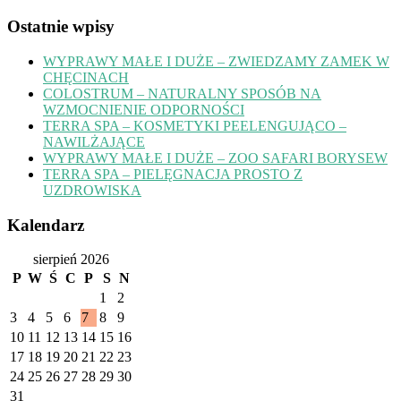
Ostatnie wpisy
WYPRAWY MAŁE I DUŻE – ZWIEDZAMY ZAMEK W
CHĘCINACH
COLOSTRUM – NATURALNY SPOSÓB NA
WZMOCNIENIE ODPORNOŚCI
TERRA SPA – KOSMETYKI PEELENGUJĄCO –
NAWILŻAJĄCE
WYPRAWY MAŁE I DUŻE – ZOO SAFARI BORYSEW
TERRA SPA – PIELĘGNACJA PROSTO Z
UZDROWISKA
Kalendarz
sierpień 2026
P
W
Ś
C
P
S
N
1
2
3
4
5
6
7
8
9
10
11
12
13
14
15
16
17
18
19
20
21
22
23
24
25
26
27
28
29
30
31