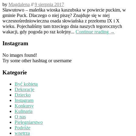
by
Magdalena
//
9 sierpnia 2017
Sławutowo – maleńka wioska kaszubska w powiecie puckim, w
gminie Puck. Dlaczego o niej piszę? Znajduje się w niej
wczesnośredniowieczna osada słowiańska z przełomu IX i X
wieku. Pojechaliśmy tam trzeciego dnia naszych tegorocznych
wakacji, gdy pogoda po raz kolejny...
Continue reading →
Instagram
No images found!
Try some other hashtag or username
Kategorie
Być kobietą
Dekoracje
Dziecko
Instagram
Konkursy
Kulinaria
O nas
Pielęgniarstwo
Podróże
wnętrza