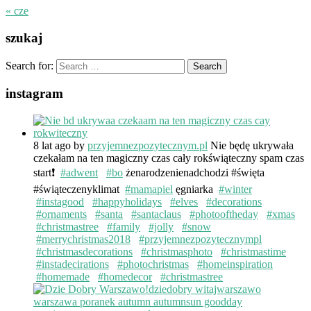
« cze
szukaj
Search for:
instagram
8 lat ago
by
przyjemnezpozytecznym.pl
Nie będę ukrywała
czekałam na ten magiczny czas cały rokświąteczny spam czas
start❗️
#adwent
#bo
żenarodzenienadchodzi #święta
#świąteczenyklimat
#mamapiel
ęgniarka
#winter
#instagood
#happyholidays
#elves
#decorations
#ornaments
#santa
#santaclaus
#photooftheday
#xmas
#christmastree
#family
#jolly
#snow
#merrychristmas2018
#przyjemnezpozytecznympl
#christmasdecorations
#christmasphoto
#christmastime
#instadecirations
#photochristmas
#homeinspiration
#homemade
#homedecor
#christmastree