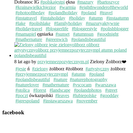
Dobranoc IG
#polskajestpi
ękna
#mazury
#bartoszyce
#krainawielkichjezior
#warmia
#eighthwonderoftheworld
#photooftheday
#polandholiday
#poland
#travel
#instatravel
#instaholiday
#holiday
#atumn
#instaatumn
#lake
#polishlake
#familyholiday
#mazuryaktywnie
#holidaytravel
#bloggerlife
#bloggerstyle
#polishblogger
#mamapiel
ęgniarka
#sunset
#atumnsun
#goodnight
#mathernature
#greenwich
#polandisbeautiful
8 lat ago
by
przyjemnezpozytecznym.pl
Zielony Żoliborz❤️
#jesie
ń
#zielony
żoliborz #żoliborz
#artystyczny
żoliborz
#przyjemnezpozytecznympl
#atumn
#poland
#polandisbeautiful
#nature
#naturephotography
#naturelover
#mathernature
#vscocam
#warszawa
#stolica
#forest
#landscape
#polandphotos
#street
#poczt
ówkazpolski
#leaves
#lubiepolske
#goodday
#igrespoland
#instawarszawa
#november
facebook