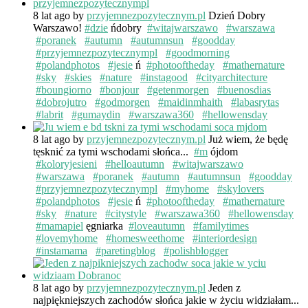
8 lat ago
by
przyjemnezpozytecznym.pl
Dzień Dobry
Warszawo!
#dzie
ńdobry
#witajwarszawo
#warszawa
#poranek
#autumn
#autumnsun
#goodday
#przyjemnezpozytecznympl
#goodmorning
#polandphotos
#jesie
ń
#photooftheday
#mathernature
#sky
#skies
#nature
#instagood
#cityarchitecture
#boungiorno
#bonjour
#getenmorgen
#buenosdias
#dobrojutro
#godmorgen
#maidinmhaith
#labasrytas
#labrit
#gumaydin
#warszawa360
#hellowensday
8 lat ago
by
przyjemnezpozytecznym.pl
Już wiem, że będę
tęsknić za tymi wschodami słońca...
#m
ójdom
#koloryjesieni
#helloautumn
#witajwarszawo
#warszawa
#poranek
#autumn
#autumnsun
#goodday
#przyjemnezpozytecznympl
#myhome
#skylovers
#polandphotos
#jesie
ń
#photooftheday
#mathernature
#sky
#nature
#citystyle
#warszawa360
#hellowensday
#mamapiel
ęgniarka
#loveautumn
#familytimes
#lovemyhome
#homesweethome
#interiordesign
#instamama
#paretingblog
#polishblogger
8 lat ago
by
przyjemnezpozytecznym.pl
Jeden z
najpiękniejszych zachodów słońca jakie w życiu widziałam...