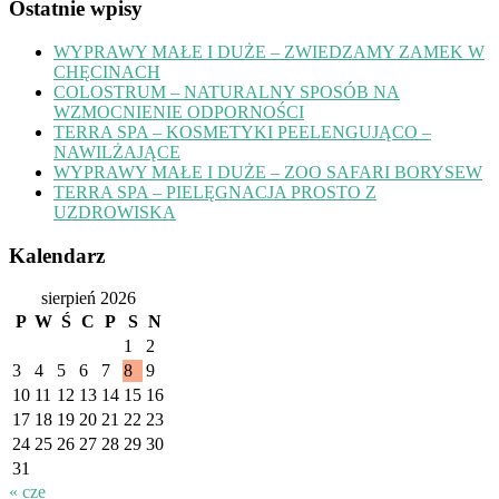
Ostatnie wpisy
WYPRAWY MAŁE I DUŻE – ZWIEDZAMY ZAMEK W
CHĘCINACH
COLOSTRUM – NATURALNY SPOSÓB NA
WZMOCNIENIE ODPORNOŚCI
TERRA SPA – KOSMETYKI PEELENGUJĄCO –
NAWILŻAJĄCE
WYPRAWY MAŁE I DUŻE – ZOO SAFARI BORYSEW
TERRA SPA – PIELĘGNACJA PROSTO Z
UZDROWISKA
Kalendarz
sierpień 2026
P
W
Ś
C
P
S
N
1
2
3
4
5
6
7
8
9
10
11
12
13
14
15
16
17
18
19
20
21
22
23
24
25
26
27
28
29
30
31
« cze