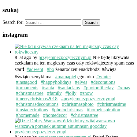
szukaj
Search for:
instagram
8 lat ago
by
przyjemnezpozytecznym.pl
Nie będę ukrywała
czekałam na ten magiczny czas cały rokświąteczny spam czas
start❗️
#adwent
#bo
żenarodzenienadchodzi #święta
#świąteczenyklimat
#mamapiel
ęgniarka
#winter
#instagood
#happyholidays
#elves
#decorations
#ornaments
#santa
#santaclaus
#photooftheday
#xmas
#christmastree
#family
#jolly
#snow
#merrychristmas2018
#przyjemnezpozytecznympl
#christmasdecorations
#christmasphoto
#christmastime
#instadecirations
#photochristmas
#homeinspiration
#homemade
#homedecor
#christmastree