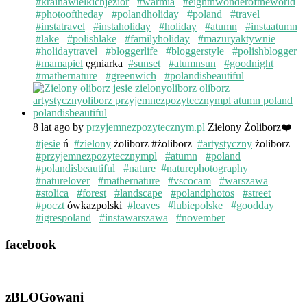
#krainawielkichjezior
#warmia
#eighthwonderoftheworld
#photooftheday
#polandholiday
#poland
#travel
#instatravel
#instaholiday
#holiday
#atumn
#instaatumn
#lake
#polishlake
#familyholiday
#mazuryaktywnie
#holidaytravel
#bloggerlife
#bloggerstyle
#polishblogger
#mamapiel
ęgniarka
#sunset
#atumnsun
#goodnight
#mathernature
#greenwich
#polandisbeautiful
8 lat ago
by
przyjemnezpozytecznym.pl
Zielony Żoliborz❤️
#jesie
ń
#zielony
żoliborz #żoliborz
#artystyczny
żoliborz
#przyjemnezpozytecznympl
#atumn
#poland
#polandisbeautiful
#nature
#naturephotography
#naturelover
#mathernature
#vscocam
#warszawa
#stolica
#forest
#landscape
#polandphotos
#street
#poczt
ówkazpolski
#leaves
#lubiepolske
#goodday
#igrespoland
#instawarszawa
#november
facebook
zBLOGowani