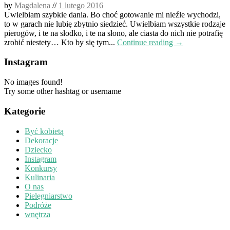
by
Magdalena
//
1 lutego 2016
Uwielbiam szybkie dania. Bo choć gotowanie mi nieźle wychodzi,
to w garach nie lubię zbytnio siedzieć. Uwielbiam wszystkie rodzaje
pierogów, i te na słodko, i te na słono, ale ciasta do nich nie potrafię
zrobić niestety… Kto by się tym...
Continue reading →
Instagram
No images found!
Try some other hashtag or username
Kategorie
Być kobietą
Dekoracje
Dziecko
Instagram
Konkursy
Kulinaria
O nas
Pielęgniarstwo
Podróże
wnętrza