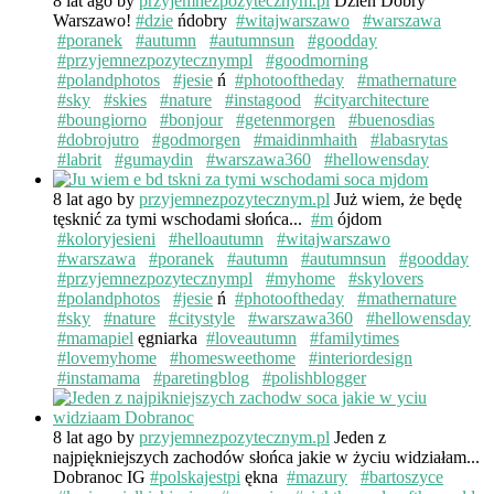
8 lat ago
by
przyjemnezpozytecznym.pl
Dzień Dobry
Warszawo!
#dzie
ńdobry
#witajwarszawo
#warszawa
#poranek
#autumn
#autumnsun
#goodday
#przyjemnezpozytecznympl
#goodmorning
#polandphotos
#jesie
ń
#photooftheday
#mathernature
#sky
#skies
#nature
#instagood
#cityarchitecture
#boungiorno
#bonjour
#getenmorgen
#buenosdias
#dobrojutro
#godmorgen
#maidinmhaith
#labasrytas
#labrit
#gumaydin
#warszawa360
#hellowensday
8 lat ago
by
przyjemnezpozytecznym.pl
Już wiem, że będę
tęsknić za tymi wschodami słońca...
#m
ójdom
#koloryjesieni
#helloautumn
#witajwarszawo
#warszawa
#poranek
#autumn
#autumnsun
#goodday
#przyjemnezpozytecznympl
#myhome
#skylovers
#polandphotos
#jesie
ń
#photooftheday
#mathernature
#sky
#nature
#citystyle
#warszawa360
#hellowensday
#mamapiel
ęgniarka
#loveautumn
#familytimes
#lovemyhome
#homesweethome
#interiordesign
#instamama
#paretingblog
#polishblogger
8 lat ago
by
przyjemnezpozytecznym.pl
Jeden z
najpiękniejszych zachodów słońca jakie w życiu widziałam...
Dobranoc IG
#polskajestpi
ękna
#mazury
#bartoszyce