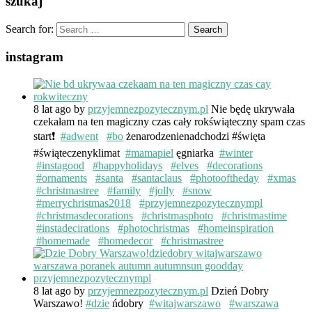
szukaj
Search for:
instagram
8 lat ago
by
przyjemnezpozytecznym.pl
Nie będę ukrywała
czekałam na ten magiczny czas cały rokświąteczny spam czas
start❗️
#adwent
#bo
żenarodzenienadchodzi #święta
#świąteczenyklimat
#mamapiel
ęgniarka
#winter
#instagood
#happyholidays
#elves
#decorations
#ornaments
#santa
#santaclaus
#photooftheday
#xmas
#christmastree
#family
#jolly
#snow
#merrychristmas2018
#przyjemnezpozytecznympl
#christmasdecorations
#christmasphoto
#christmastime
#instadecirations
#photochristmas
#homeinspiration
#homemade
#homedecor
#christmastree
8 lat ago
by
przyjemnezpozytecznym.pl
Dzień Dobry
Warszawo!
#dzie
ńdobry
#witajwarszawo
#warszawa