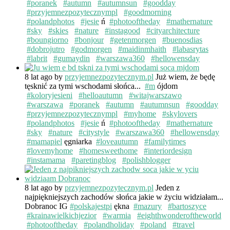
#poranek
#autumn
#autumnsun
#goodday
#przyjemnezpozytecznympl
#goodmorning
#polandphotos
#jesie
ń
#photooftheday
#mathernature
#sky
#skies
#nature
#instagood
#cityarchitecture
#boungiorno
#bonjour
#getenmorgen
#buenosdias
#dobrojutro
#godmorgen
#maidinmhaith
#labasrytas
#labrit
#gumaydin
#warszawa360
#hellowensday
8 lat ago
by
przyjemnezpozytecznym.pl
Już wiem, że będę
tęsknić za tymi wschodami słońca...
#m
ójdom
#koloryjesieni
#helloautumn
#witajwarszawo
#warszawa
#poranek
#autumn
#autumnsun
#goodday
#przyjemnezpozytecznympl
#myhome
#skylovers
#polandphotos
#jesie
ń
#photooftheday
#mathernature
#sky
#nature
#citystyle
#warszawa360
#hellowensday
#mamapiel
ęgniarka
#loveautumn
#familytimes
#lovemyhome
#homesweethome
#interiordesign
#instamama
#paretingblog
#polishblogger
8 lat ago
by
przyjemnezpozytecznym.pl
Jeden z
najpiękniejszych zachodów słońca jakie w życiu widziałam...
Dobranoc IG
#polskajestpi
ękna
#mazury
#bartoszyce
#krainawielkichjezior
#warmia
#eighthwonderoftheworld
#photooftheday
#polandholiday
#poland
#travel