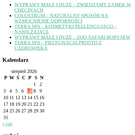
WYPRAWY MAŁE I DUŻE – ZWIEDZAMY ZAMEK W
CHĘCINACH
COLOSTRUM – NATURALNY SPOSÓB NA
WZMOCNIENIE ODPORNOŚCI
TERRA SPA – KOSMETYKI PEELENGUJĄCO –
NAWILŻAJĄCE
WYPRAWY MAŁE I DUŻE – ZOO SAFARI BORYSEW
TERRA SPA – PIELĘGNACJA PROSTO Z
UZDROWISKA
Kalendarz
sierpień 2026
P
W
Ś
C
P
S
N
1
2
3
4
5
6
7
8
9
10
11
12
13
14
15
16
17
18
19
20
21
22
23
24
25
26
27
28
29
30
31
« cze