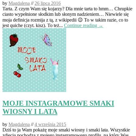
by
Magdalena
//
26 lipca 2016
Tarta. Z czym Wam się kojarzy? Dla mnie tarta to hmm… Chrupkie
ciasto wypełnione słodkim lub słonym nadzieniem… Niewiele się
moja definicja rozmija z tą, z wikipedii 😉 To w takim razie, co to
jest quiche (czyt. kisz). To też...
Continue reading →
MOJE INSTAGRAMOWE SMAKI
WIOSNY I LATA
by
Magdalena
//
4 września 2015
Dziś to ja Wam pokażę moje smaki wiosny i smaki lata. Wszystkie
zdjęcia pochodzą z mojego instagramowego profilu, na który Was