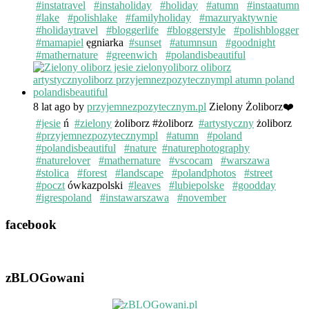
#instatravel
#instaholiday
#holiday
#atumn
#instaatumn
#lake
#polishlake
#familyholiday
#mazuryaktywnie
#holidaytravel
#bloggerlife
#bloggerstyle
#polishblogger
#mamapiel
ęgniarka
#sunset
#atumnsun
#goodnight
#mathernature
#greenwich
#polandisbeautiful
8 lat ago
by
przyjemnezpozytecznym.pl
Zielony Żoliborz❤️
#jesie
ń
#zielony
żoliborz #żoliborz
#artystyczny
żoliborz
#przyjemnezpozytecznympl
#atumn
#poland
#polandisbeautiful
#nature
#naturephotography
#naturelover
#mathernature
#vscocam
#warszawa
#stolica
#forest
#landscape
#polandphotos
#street
#poczt
ówkazpolski
#leaves
#lubiepolske
#goodday
#igrespoland
#instawarszawa
#november
facebook
zBLOGowani