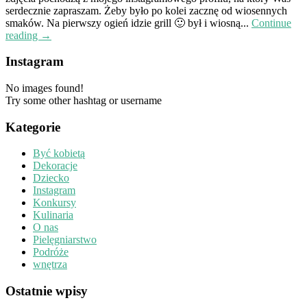
serdecznie zapraszam. Żeby było po kolei zacznę od wiosennych
smaków. Na pierwszy ogień idzie grill 🙂 był i wiosną...
Continue
reading →
Instagram
No images found!
Try some other hashtag or username
Kategorie
Być kobietą
Dekoracje
Dziecko
Instagram
Konkursy
Kulinaria
O nas
Pielęgniarstwo
Podróże
wnętrza
Ostatnie wpisy