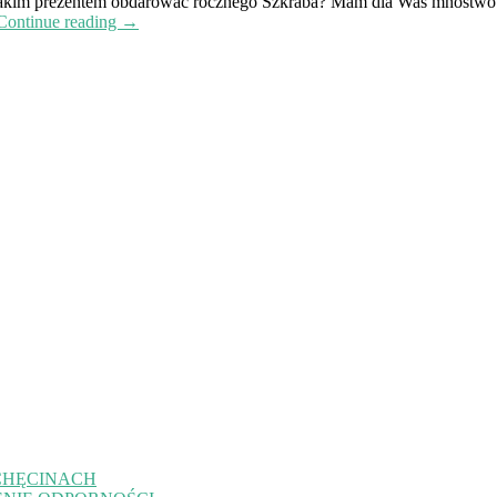
ty. Jakim prezentem obdarować rocznego Szkraba? Mam dla Was mnóstwo
Continue reading →
CHĘCINACH