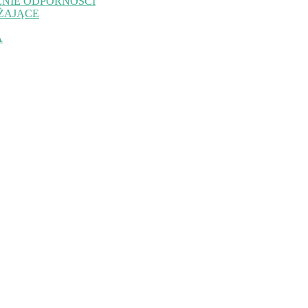
NIE ODPORNOŚCI
ŻAJĄCE
A