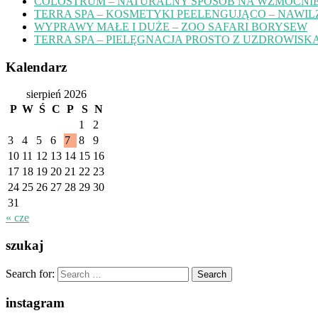
COLOSTRUM – NATURALNY SPOSÓB NA WZMOCNIE
TERRA SPA – KOSMETYKI PEELENGUJĄCO – NAWIL
WYPRAWY MAŁE I DUŻE – ZOO SAFARI BORYSEW
TERRA SPA – PIELĘGNACJA PROSTO Z UZDROWISK
Kalendarz
sierpień 2026
P
W
Ś
C
P
S
N
1
2
3
4
5
6
7
8
9
10
11
12
13
14
15
16
17
18
19
20
21
22
23
24
25
26
27
28
29
30
31
« cze
szukaj
Search for:
instagram