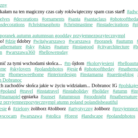
kałam na ten magiczny czas cały rokświąteczny spam czas start❗️
#adw
elves
#decorations
#ornaments
#santa
#santaclaus
#photoofthed
asdecorations
#christmasphoto
#christmastime
#instadecirations
#p
wo!
#dzie
ńdobry
#witajwarszawo
#warszawa
#poranek
#autumn
athernature
#sky
#skies
#nature
#instagood
#cityarchitecture
#b
n
#warszawa360
#hellowensday
knić za tymi wschodami słońca...
#m
ójdom
#koloryjesieni
#helloaut
ome
#skylovers
#polandphotos
#jesie
ń
#photooftheday
#matherna
me
#homesweethome
#interiordesign
#instamama
#paretingblog
ych zachodów słońca jakie w życiu widziałam... Dobranoc IG
#polskaje
#poland
#travel
#instatravel
#instaholiday
#holiday
#atumn
#in
#mamapiel
ęgniarka
#sunset
#atumnsun
#goodnight
#mathernature
esie
ń
#zielony
żoliborz #żoliborz
#artystyczny
żoliborz
#przyjemnez
vscocam
#warszawa
#stolica
#forest
#landscape
#polandphotos