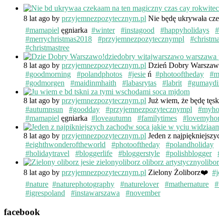
8 lat ago
by
przyjemnezpozytecznym.pl
Nie będę ukrywała cze
#mamapiel
ęgniarka
#winter
#instagood
#happyholidays
#
#merrychristmas2018
#przyjemnezpozytecznympl
#christm
#christmastree
8 lat ago
by
przyjemnezpozytecznym.pl
Dzień Dobry Warsza
#goodmorning
#polandphotos
#jesie
ń
#photooftheday
#m
#godmorgen
#maidinmhaith
#labasrytas
#labrit
#gumaydi
8 lat ago
by
przyjemnezpozytecznym.pl
Już wiem, że będę tęs
#autumnsun
#goodday
#przyjemnezpozytecznympl
#myh
#mamapiel
ęgniarka
#loveautumn
#familytimes
#lovemyho
8 lat ago
by
przyjemnezpozytecznym.pl
Jeden z najpiękniejsz
#eighthwonderoftheworld
#photooftheday
#polandholiday
#holidaytravel
#bloggerlife
#bloggerstyle
#polishblogger
8 lat ago
by
przyjemnezpozytecznym.pl
Zielony Żoliborz❤️
#j
#nature
#naturephotography
#naturelover
#mathernature
#
#igrespoland
#instawarszawa
#november
facebook