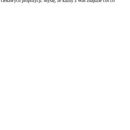
 ciekawych propozycji. Myślę, że każdy z Was znajdzie coś co