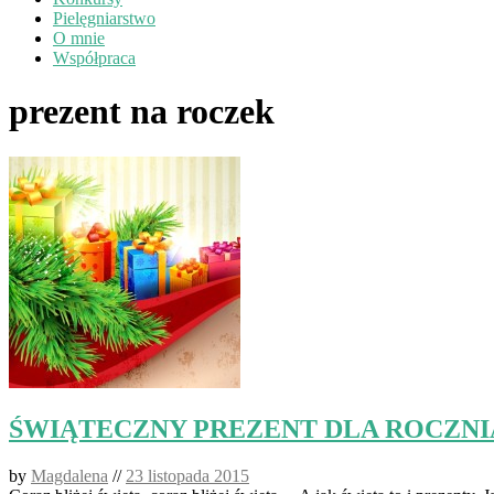
Pielęgniarstwo
O mnie
Współpraca
prezent na roczek
ŚWIĄTECZNY PREZENT DLA ROCZN
by
Magdalena
//
23 listopada 2015