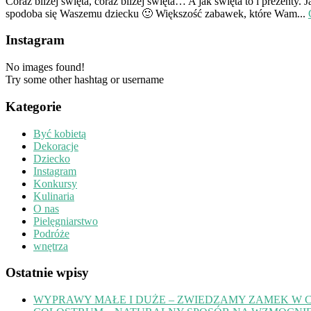
Coraz bliżej święta, coraz bliżej święta… A jak święta to i prezen
spodoba się Waszemu dziecku 🙂 Większość zabawek, które Wam...
Instagram
No images found!
Try some other hashtag or username
Kategorie
Być kobietą
Dekoracje
Dziecko
Instagram
Konkursy
Kulinaria
O nas
Pielęgniarstwo
Podróże
wnętrza
Ostatnie wpisy
WYPRAWY MAŁE I DUŻE – ZWIEDZAMY ZAMEK W 