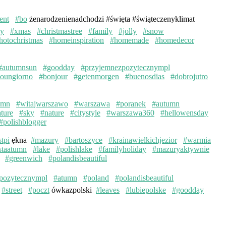
ent
#bo
żenarodzenienadchodzi #święta #świąteczenyklimat
ay
#xmas
#christmastree
#family
#jolly
#snow
hotochristmas
#homeinspiration
#homemade
#homedecor
#autumnsun
#goodday
#przyjemnezpozytecznympl
oungiorno
#bonjour
#getenmorgen
#buenosdias
#dobrojutro
umn
#witajwarszawo
#warszawa
#poranek
#autumn
ture
#sky
#nature
#citystyle
#warszawa360
#hellowensday
#polishblogger
stpi
ękna
#mazury
#bartoszyce
#krainawielkichjezior
#warmia
staatumn
#lake
#polishlake
#familyholiday
#mazuryaktywnie
#greenwich
#polandisbeautiful
pozytecznympl
#atumn
#poland
#polandisbeautiful
#street
#poczt
ówkazpolski
#leaves
#lubiepolske
#goodday