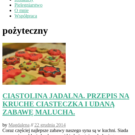
Pielęgniarstwo
O mnie
Współpraca
pożyteczny
CIASTOLINA JADALNA. PRZEPIS NA
KRUCHE CIASTECZKA I UDANĄ
ZABAWĘ MALUCHA.
by
Magdalena
//
22 grudnia 2014
Coraz częściej najlepsze zabawy naszego syna są w kuchni. Siada