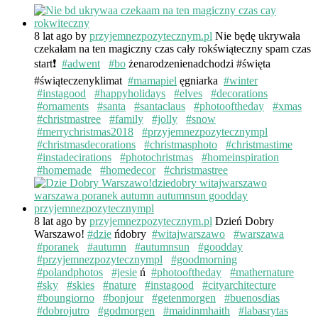
8 lat ago
by
przyjemnezpozytecznym.pl
Nie będę ukrywała
czekałam na ten magiczny czas cały rokświąteczny spam czas
start❗️
#adwent
#bo
żenarodzenienadchodzi #święta
#świąteczenyklimat
#mamapiel
ęgniarka
#winter
#instagood
#happyholidays
#elves
#decorations
#ornaments
#santa
#santaclaus
#photooftheday
#xmas
#christmastree
#family
#jolly
#snow
#merrychristmas2018
#przyjemnezpozytecznympl
#christmasdecorations
#christmasphoto
#christmastime
#instadecirations
#photochristmas
#homeinspiration
#homemade
#homedecor
#christmastree
8 lat ago
by
przyjemnezpozytecznym.pl
Dzień Dobry
Warszawo!
#dzie
ńdobry
#witajwarszawo
#warszawa
#poranek
#autumn
#autumnsun
#goodday
#przyjemnezpozytecznympl
#goodmorning
#polandphotos
#jesie
ń
#photooftheday
#mathernature
#sky
#skies
#nature
#instagood
#cityarchitecture
#boungiorno
#bonjour
#getenmorgen
#buenosdias
#dobrojutro
#godmorgen
#maidinmhaith
#labasrytas