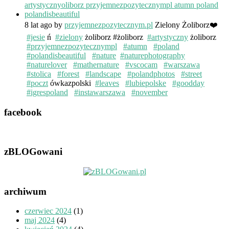
8 lat ago
by
przyjemnezpozytecznym.pl
Zielony Żoliborz❤️
#jesie
ń
#zielony
żoliborz #żoliborz
#artystyczny
żoliborz
#przyjemnezpozytecznympl
#atumn
#poland
#polandisbeautiful
#nature
#naturephotography
#naturelover
#mathernature
#vscocam
#warszawa
#stolica
#forest
#landscape
#polandphotos
#street
#poczt
ówkazpolski
#leaves
#lubiepolske
#goodday
#igrespoland
#instawarszawa
#november
facebook
zBLOGowani
archiwum
czerwiec 2024
(1)
maj 2024
(4)