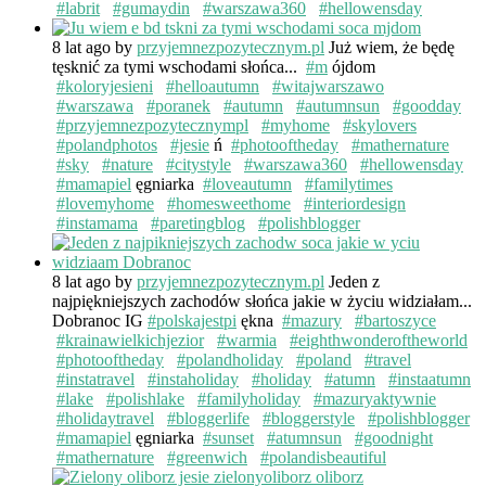
#labrit
#gumaydin
#warszawa360
#hellowensday
8 lat ago
by
przyjemnezpozytecznym.pl
Już wiem, że będę
tęsknić za tymi wschodami słońca...
#m
ójdom
#koloryjesieni
#helloautumn
#witajwarszawo
#warszawa
#poranek
#autumn
#autumnsun
#goodday
#przyjemnezpozytecznympl
#myhome
#skylovers
#polandphotos
#jesie
ń
#photooftheday
#mathernature
#sky
#nature
#citystyle
#warszawa360
#hellowensday
#mamapiel
ęgniarka
#loveautumn
#familytimes
#lovemyhome
#homesweethome
#interiordesign
#instamama
#paretingblog
#polishblogger
8 lat ago
by
przyjemnezpozytecznym.pl
Jeden z
najpiękniejszych zachodów słońca jakie w życiu widziałam...
Dobranoc IG
#polskajestpi
ękna
#mazury
#bartoszyce
#krainawielkichjezior
#warmia
#eighthwonderoftheworld
#photooftheday
#polandholiday
#poland
#travel
#instatravel
#instaholiday
#holiday
#atumn
#instaatumn
#lake
#polishlake
#familyholiday
#mazuryaktywnie
#holidaytravel
#bloggerlife
#bloggerstyle
#polishblogger
#mamapiel
ęgniarka
#sunset
#atumnsun
#goodnight
#mathernature
#greenwich
#polandisbeautiful