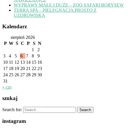
WYPRAWY MAŁE I DUŻE – ZOO SAFARI BORYSEW
TERRA SPA – PIELĘGNACJA PROSTO Z
UZDROWISKA
Kalendarz
sierpień 2026
P
W
Ś
C
P
S
N
1
2
3
4
5
6
7
8
9
10
11
12
13
14
15
16
17
18
19
20
21
22
23
24
25
26
27
28
29
30
31
« cze
szukaj
Search for:
instagram