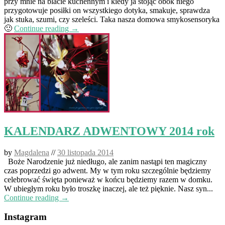
przy mnie na blacie kuchennym i kiedy ja stojąc obok niego
przygotowuje posiłki on wszystkiego dotyka, smakuje, sprawdza
jak stuka, szumi, czy szeleści. Taka nasza domowa smykosensoryka
🙂
Continue reading →
KALENDARZ ADWENTOWY 2014 rok
by
Magdalena
//
30 listopada 2014
Boże Narodzenie już niedługo, ale zanim nastąpi ten magiczny
czas poprzedzi go adwent. My w tym roku szczególnie będziemy
celebrować święta ponieważ w końcu będziemy razem w domku.
W ubiegłym roku było troszkę inaczej, ale też pięknie. Nasz syn...
Continue reading →
Instagram